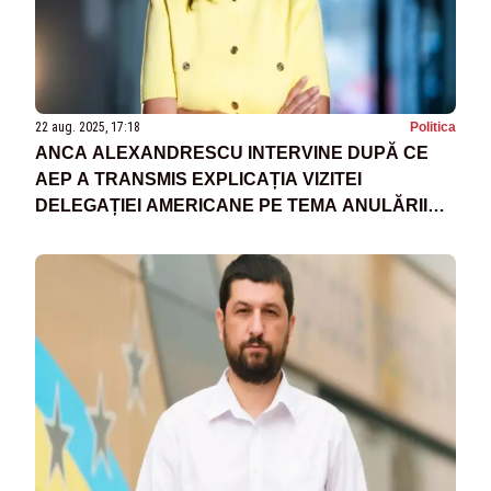
22 aug. 2025, 17:18
Politica
ANCA ALEXANDRESCU INTERVINE DUPĂ CE
AEP A TRANSMIS EXPLICAȚIA VIZITEI
DELEGAȚIEI AMERICANE PE TEMA ANULĂRII
ALEGERILOR. „DACĂ ERA O ÎNTÂLNIRE
UZUALĂ, DE CE NU AU DAT COMUNICAT EI?”