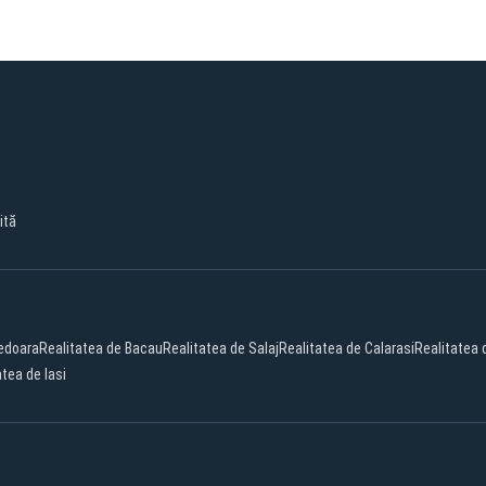
ită
edoara
Realitatea de Bacau
Realitatea de Salaj
Realitatea de Calarasi
Realitatea 
atea de Iasi