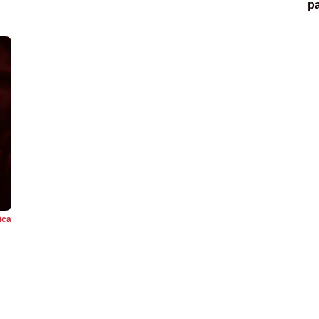
p
tica