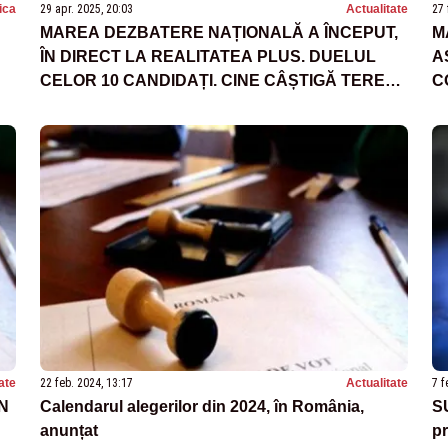
tica
29 apr. 2025, 20:03
Actualitate
27 
MAREA DEZBATERE NAȚIONALĂ A ÎNCEPUT,
M
ÎN DIRECT LA REALITATEA PLUS. DUELUL
A
CELOR 10 CANDIDAȚI. CINE CÂȘTIGĂ TEREN
C
PE ULTIMA SUTĂ DE METRI - LIVE
ate
22 feb. 2024, 13:17
Actualitate
7 f
N
Calendarul alegerilor din 2024, în România,
S
anunțat
pr