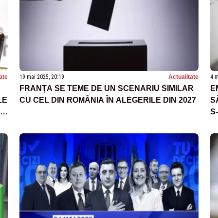
ate
19 mai 2025, 20:19
Actualitate
4 m
FRANȚA SE TEME DE UN SCENARIU SIMILAR
E
LE
CU CEL DIN ROMÂNIA ÎN ALEGERILE DIN 2027
S
S
T