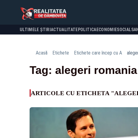
ULTIMELE ȘTIRI
ACTUALITATE
POLITICA
ECONOMIE
SOCIAL
SA
Acasă
Etichete
Etichete care încep cu A
alege
Tag: alegeri romania
ARTICOLE CU ETICHETA "ALEGE