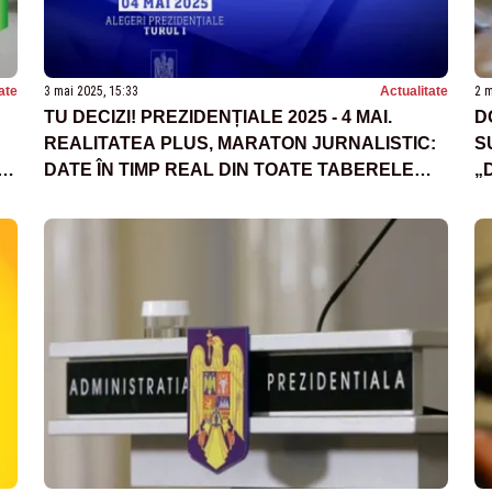
ate
3 mai 2025, 15:33
Actualitate
2 m
TU DECIZI! PREZIDENȚIALE 2025 - 4 MAI.
D
REALITATEA PLUS, MARATON JURNALISTIC:
S
DATE ÎN TIMP REAL DIN TOATE TABERELE
„
POLITICE. CINE INTRĂ ÎN TURUL DECISIV -
D
SONDAJ AVANGARDE