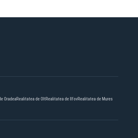
de Oradea
Realitatea de Olt
Realitatea de Ilfov
Realitatea de Mures
Facebook
YouTube