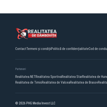
Contact
Termeni și condiții
Politică de confidențialitate
Cod de condu
Parteneri:
Realitatea.NET
Realitatea Sportiva
Realitatea Star
Realitatea de Hun
Realitatea de Timis
Realitatea de Valcea
Realitatea de Brasov
Realit
© 2026 PHG Media Invest LLC