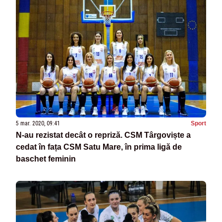
5 mar. 2020, 09:41
Sport
N-au rezistat decât o repriză. CSM Târgoviște a
cedat în fața CSM Satu Mare, în prima ligă de
baschet feminin