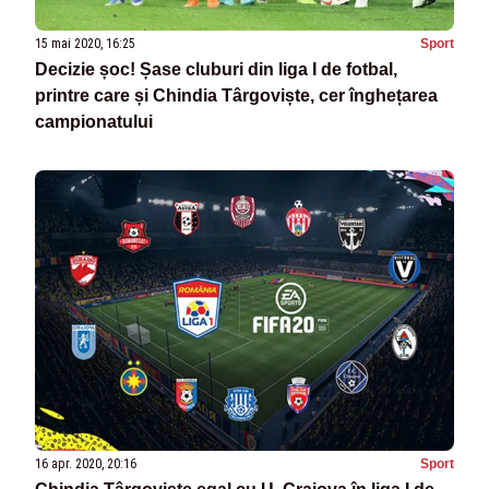
15 mai 2020, 16:25
Sport
Decizie șoc! Șase cluburi din liga I de fotbal,
printre care și Chindia Târgoviște, cer înghețarea
campionatului
16 apr. 2020, 20:16
Sport