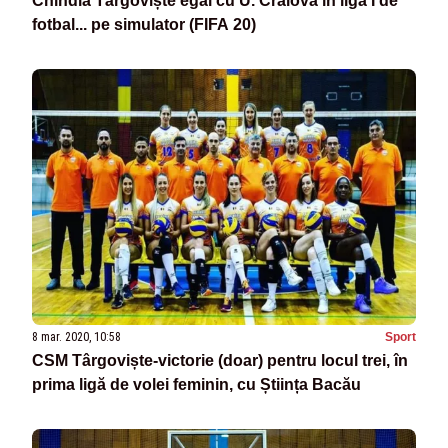
Chindia Târgoviște egal cu U. Craiova în liga I de
fotbal... pe simulator (FIFA 20)
8 mar. 2020, 10:58
Sport
CSM Târgoviște-victorie (doar) pentru locul trei, în
prima ligă de volei feminin, cu Știința Bacău