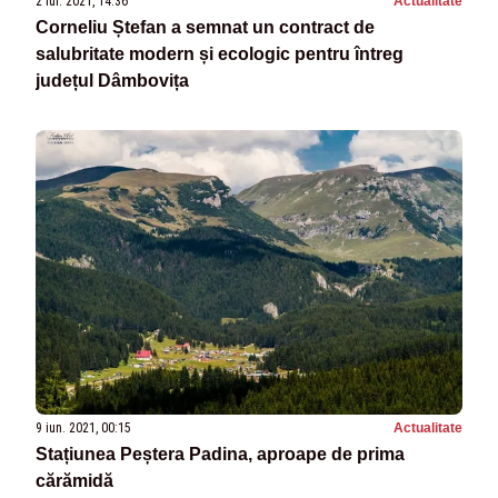
2 iul. 2021, 14:36
Actualitate
Corneliu Ștefan a semnat un contract de
salubritate modern și ecologic pentru întreg
județul Dâmbovița
9 iun. 2021, 00:15
Actualitate
Stațiunea Peștera Padina, aproape de prima
cărămidă