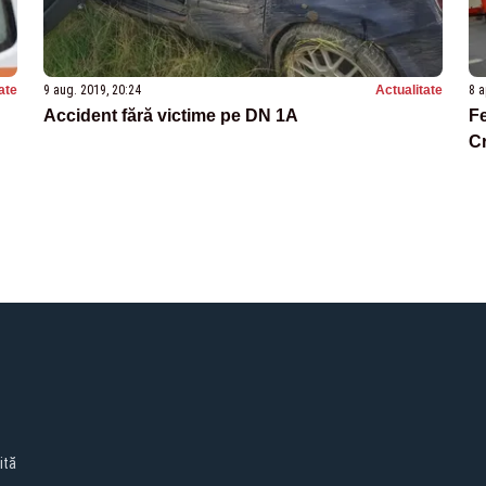
ate
9 aug. 2019, 20:24
Actualitate
8 a
Accident fără victime pe DN 1A
Fe
C
ită