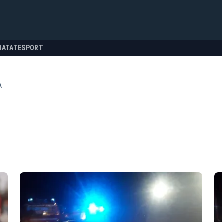
NATATE
SPORT
A