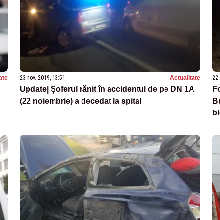
ate
23 nov. 2019, 13:51
Actualitate
22 
i
Update| Șoferul rănit în accidentul de pe DN 1A
Fo
(22 noiembrie) a decedat la spital
Bu
bl