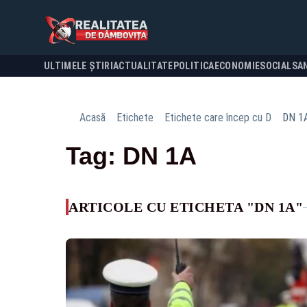
ULTIMELE ȘTIRI
ACTUALITATE
POLITICA
ECONOMIE
SOCIAL
SA
Acasă
Etichete
Etichete care încep cu D
DN 1
Tag: DN 1A
ARTICOLE CU ETICHETA "DN 1A"