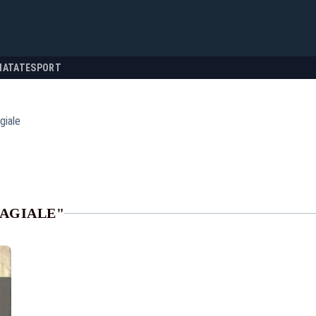
NATATE
SPORT
agiale
RAGIALE"