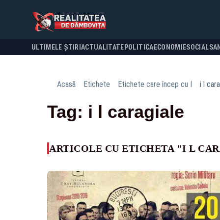
ULTIMELE ȘTIRI
ACTUALITATE
POLITICA
ECONOMIE
SOCIAL
SA
Acasă
Etichete
Etichete care încep cu I
i l car
Tag: i l caragiale
ARTICOLE CU ETICHETA "I L CA