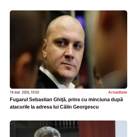
telespectatorilor noștri s-au convins cine a spus
adevărul”
16 mar. 2026, 10:50
Actualitate
Fugarul Sebastian Ghiță, prins cu minciuna după
atacurile la adresa lui Călin Georgescu