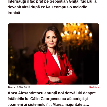
Internauții îl fac praf pe Sebastian Ghiță: fugarul a
devenit viral după ce i-au compus o melodie
ironică
16 mar. 2026, 16:12
Politica
Anca Alexandrescu anunță noi dezvăluiri despre
întâlnirile lui Călin Georgescu cu afaceriști și
„oameni ai sistemului”: „Marea majoritate a