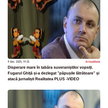
9 dec. 2025, 19:25
Actualitate
Disperare mare în tabăra suveraniștilor vopsiți.
Fugarul Ghiță și-a dezlegat ”păpușile lătrătoare” și
atacă jurnaliști Realitatea PLUS -VIDEO