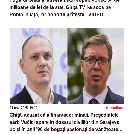
Fugarul Ghiță și suveranistul vopsit Ponta: 34 de
milioane de lei de la stat. Ghiță TV l-a scos pe
Ponta în față, iar poporul plătește - VIDEO
21 nov. 2025, 19:19
Actualitate
Ghiță, acuzat că a finanțat criminali. Președintele
sârb Vučici apare în dosarul civililor din Sarajevo
uciși în anii ’90 de bogați pasionați de vânătoarea