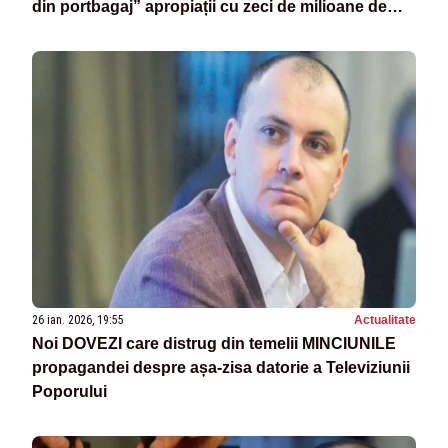
din portbagaj” apropiații cu zeci de milioane de
euro
26 ian. 2026, 19:55
Actualitate
Noi DOVEZI care distrug din temelii MINCIUNILE
propagandei despre așa-zisa datorie a Televiziunii
Poporului