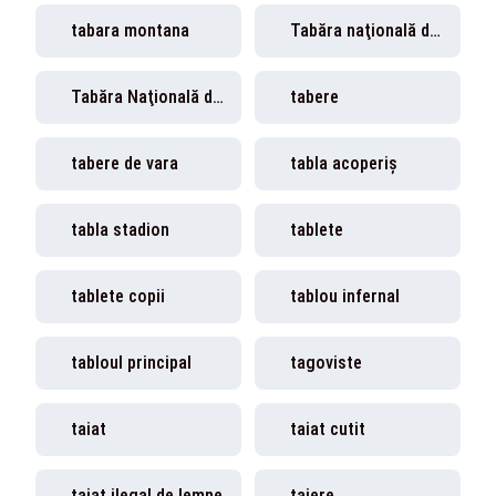
tabara montana
Tabăra naţională de sculptură
Tabăra Naţională de Sculptură Vasile Blendea
tabere
tabere de vara
tabla acoperiș
tabla stadion
tablete
tablete copii
tablou infernal
tabloul principal
tagoviste
taiat
taiat cutit
taiat ilegal de lemne
taiere