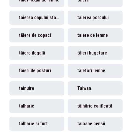
taierea capului sfantului ioan botezatorul
taierea porcului
tăiere de copaci
taiere de lemne
tăiere ilegală
tăieri bugetare
tăieri de posturi
taietori lemne
tainuire
Taiwan
talharie
tâlhărie calificată
talharie si furt
taloane pensii