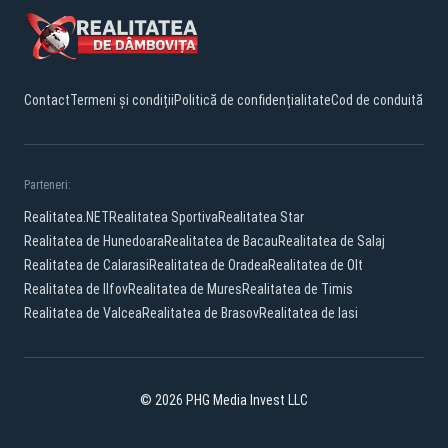
Contact
Termeni și condiții
Politică de confidențialitate
Cod de conduită
Parteneri:
Realitatea.NET
Realitatea Sportiva
Realitatea Star
Realitatea de Hunedoara
Realitatea de Bacau
Realitatea de Salaj
Realitatea de Calarasi
Realitatea de Oradea
Realitatea de Olt
Realitatea de Ilfov
Realitatea de Mures
Realitatea de Timis
Realitatea de Valcea
Realitatea de Brasov
Realitatea de Iasi
© 2026 PHG Media Invest LLC
Facebook
YouTube