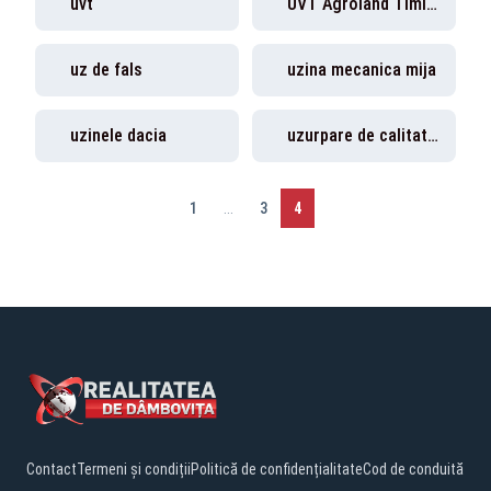
uvt
UVT Agroland Timișoara
uz de fals
uzina mecanica mija
uzinele dacia
uzurpare de calitati oficiale
1
...
3
4
Contact
Termeni și condiții
Politică de confidențialitate
Cod de conduită