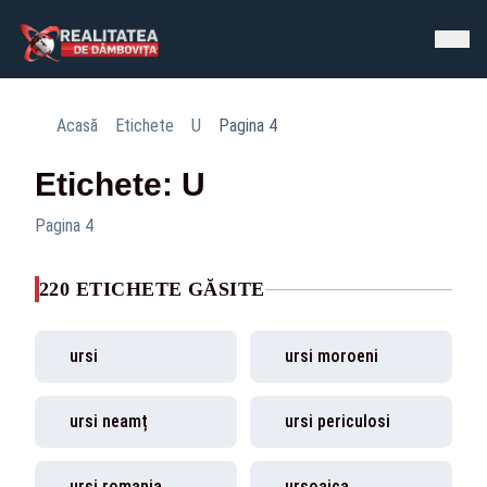
Acasă
Etichete
U
Pagina 4
Etichete: U
Pagina 4
220 ETICHETE GĂSITE
ursi
ursi moroeni
ursi neamț
ursi periculosi
ursi romania
ursoaica