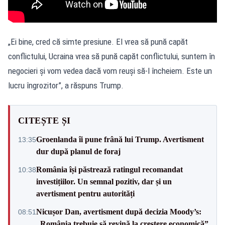
„Ei bine, cred că simte presiune. El vrea să pună capăt
conflictului, Ucraina vrea să pună capăt conflictului, suntem în
negocieri și vom vedea dacă vom reuși să-l încheiem. Este un
lucru îngrozitor”, a răspuns Trump.
CITEȘTE ȘI
Groenlanda îi pune frână lui Trump. Avertisment
13:35
dur după planul de foraj
România își păstrează ratingul recomandat
10:38
investițiilor. Un semnal pozitiv, dar și un
avertisment pentru autorități
Nicușor Dan, avertisment după decizia Moody’s:
08:51
„România trebuie să revină la creștere economică”