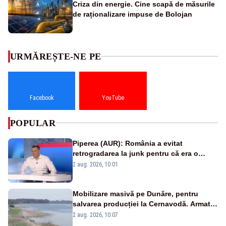
Criza din energie. Cine scapă de măsurile
de raționalizare impuse de Bolojan
URMĂREȘTE-NE PE
Facebook
YouTube
POPULAR
Piperea (AUR): România a evitat
retrogradarea la junk pentru că era o
catastrofă pentru bănci și fondurile de
2 aug. 2026, 10:01
pensii
Mobilizare masivă pe Dunăre, pentru
salvarea producției la Cernavodă. Armata
va detona o stâncă și va devia apa
2 aug. 2026, 10:07
fluviului - IMAGINI AERIENE