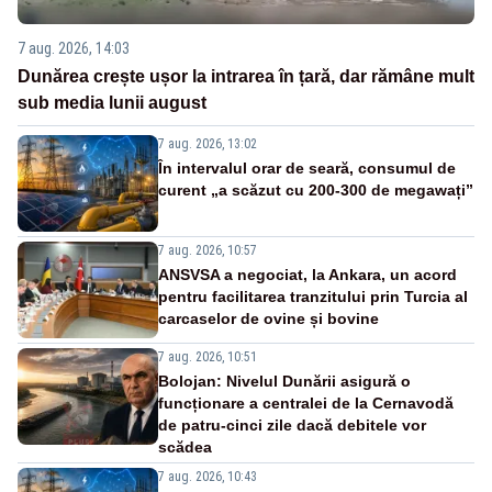
7 aug. 2026, 14:03
Dunărea crește ușor la intrarea în țară, dar rămâne mult
sub media lunii august
7 aug. 2026, 13:02
În intervalul orar de seară, consumul de
curent „a scăzut cu 200-300 de megawați”
7 aug. 2026, 10:57
ANSVSA a negociat, la Ankara, un acord
pentru facilitarea tranzitului prin Turcia al
carcaselor de ovine și bovine
7 aug. 2026, 10:51
Bolojan: Nivelul Dunării asigură o
funcționare a centralei de la Cernavodă
de patru-cinci zile dacă debitele vor
scădea
7 aug. 2026, 10:43