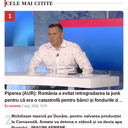
CELE MAI CITITE
1
Piperea (AUR): România a evitat retrogradarea la junk
pentru că era o catastrofă pentru bănci și fondurile de
Economie
·
2 aug. 2026, 10:01
pensii
2
Mobilizare masivă pe Dunăre, pentru salvarea producției
la Cernavodă. Armata va detona o stâncă și va devia apa
fluviului - IMAGINI AERIENE