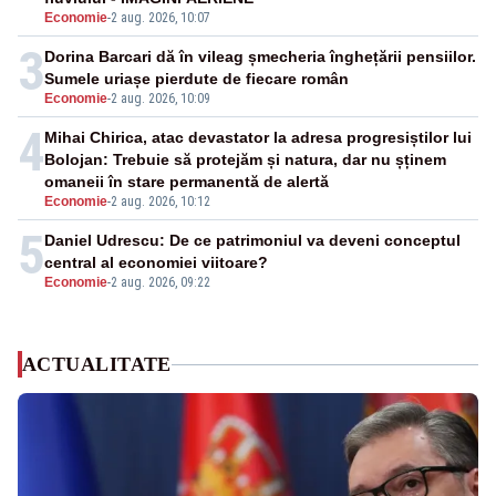
Economie
-
2 aug. 2026, 10:07
3
Dorina Barcari dă în vileag șmecheria înghețării pensiilor.
Sumele uriașe pierdute de fiecare român
Economie
-
2 aug. 2026, 10:09
4
Mihai Chirica, atac devastator la adresa progresiștilor lui
Bolojan: Trebuie să protejăm și natura, dar nu șținem
omaneii în stare permanentă de alertă
Economie
-
2 aug. 2026, 10:12
5
Daniel Udrescu: De ce patrimoniul va deveni conceptul
central al economiei viitoare?
Economie
-
2 aug. 2026, 09:22
ACTUALITATE