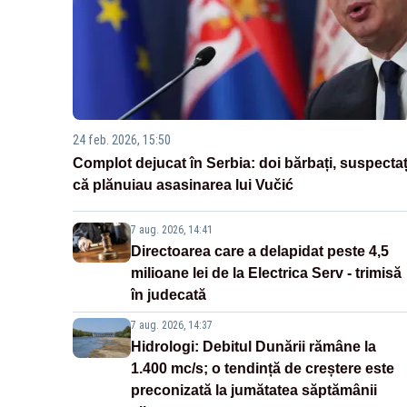
24 feb. 2026, 15:50
Complot dejucat în Serbia: doi bărbați, suspectaț
că plănuiau asasinarea lui Vučić
7 aug. 2026, 14:41
Directoarea care a delapidat peste 4,5
milioane lei de la Electrica Serv - trimisă
în judecată
7 aug. 2026, 14:37
Hidrologi: Debitul Dunării rămâne la
1.400 mc/s; o tendință de creștere este
preconizată la jumătatea săptămânii