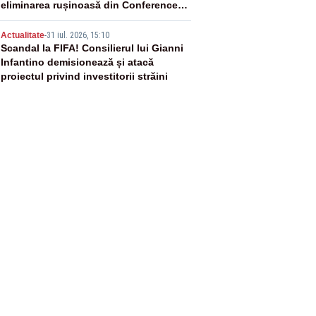
eliminarea rușinoasă din Conference
League
5
Actualitate
-
31 iul. 2026, 15:10
Scandal la FIFA! Consilierul lui Gianni
Infantino demisionează și atacă
proiectul privind investitorii străini