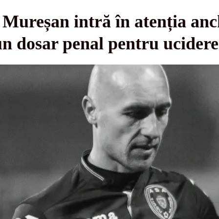
Mureșan intră în atenția anch
 un dosar penal pentru ucidere