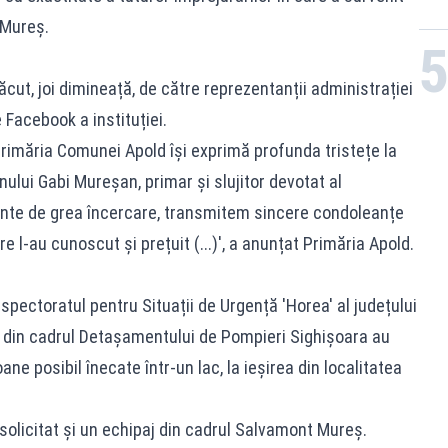
 Mureș.
cut, joi dimineață, de către reprezentanții administrației
 Facebook a instituției.
 Primăria Comunei Apold își exprimă profunda tristețe la
ului Gabi Mureșan, primar și slujitor devotat al
nte de grea încercare, transmitem sincere condoleanțe
re l-au cunoscut și prețuit (...)', a anunțat Primăria Apold.
spectoratul pentru Situații de Urgență 'Horea' al județului
i din cadrul Detașamentului de Pompieri Sighișoara au
ne posibil înecate într-un lac, la ieșirea din localitatea
t solicitat și un echipaj din cadrul Salvamont Mureș.