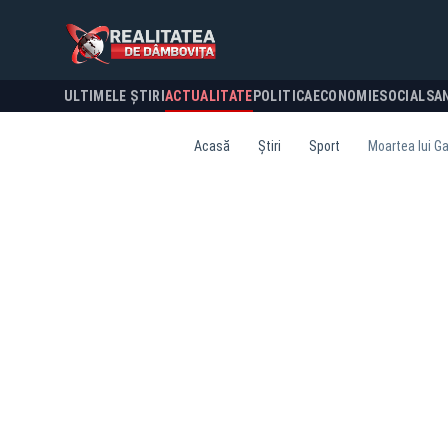
ULTIMELE ȘTIRI
ACTUALITATE
POLITICA
ECONOMIE
SOCIAL
SA
Acasă
Știri
Sport
Moartea lui Ga