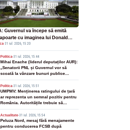
: Guvernul va începe să emită
apoarte cu imaginea lui Donald
ica
·
31 iul. 2026, 15:20
mp începând cu 8 august
2
Politica
-
31 iul. 2026, 15:44
Mihai Enache (liderul deputaților AUR):
„Senatorii PNL și Guvernul vor să
scoată la vânzare bunuri publice
pentru a stinge datoriile pentru
3
vaccinurile Pfizer!”
Politica
-
31 iul. 2026, 15:51
UMPMV: Menținerea ratingului de țară
ar reprezenta un semnal pozitiv pentru
România. Autoritățile trebuie să
continue consolidarea stabilității
4
economice și financiare
Actualitate
-
31 iul. 2026, 15:54
Peluza Nord, mesaj fără menajamente
pentru conducerea FCSB după