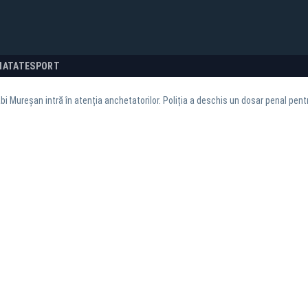
NATATE
SPORT
bi Mureșan intră în atenția anchetatorilor. Poliția a deschis un dosar penal pent