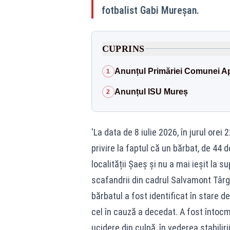
fotbalist Gabi Mureșan.
CUPRINS
Anunțul Primăriei Comunei A
1
Anunțul ISU Mureș
2
'La data de 8 iulie 2026, în jurul orei
privire la faptul că un bărbat, de 44 d
localității Șaeș și nu a mai ieșit la s
scafandrii din cadrul Salvamont Târgu
bărbatul a fost identificat în stare de
cel în cauză a decedat. A fost întocm
ucidere din culpă, în vederea stabiliri