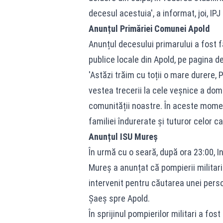
decesul acestuia', a informat, joi, IPJ
Anunțul Primăriei Comunei Apold
Anunțul decesului primarului a fost fă
publice locale din Apold, pe pagina de
'Astăzi trăim cu toții o mare durere,
vestea trecerii la cele veșnice a domn
comunității noastre. În aceste mome
familiei îndurerate și tuturor celor ca
Anunțul ISU Mureș
În urmă cu o seară, după ora 23:00, In
Mureș a anunțat că pompierii militar
intervenit pentru căutarea unei persoa
Șaeș spre Apold.
În sprijinul pompierilor militari a fos