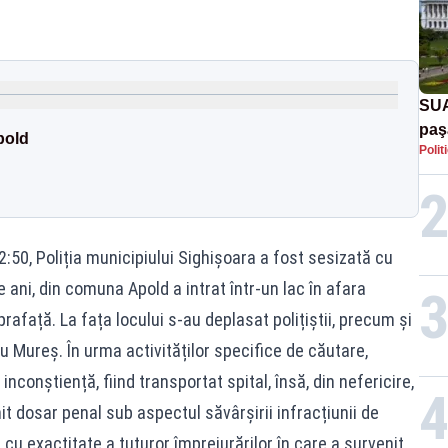
SUA
paş
pold
Polit
Tru
 22:50, Poliția municipiului Sighișoara a fost sesizată cu
e ani, din comuna Apold a intrat într-un lac în afara
uprafață. La fața locului s-au deplasat polițiștii, precum și
 Mureș. În urma activităților specifice de căutare,
 inconștiență, fiind transportat spital, însă, din nefericire,
it dosar penal sub aspectul săvârșirii infracțiunii de
i cu exactitate a tuturor împrejurărilor în care a survenit