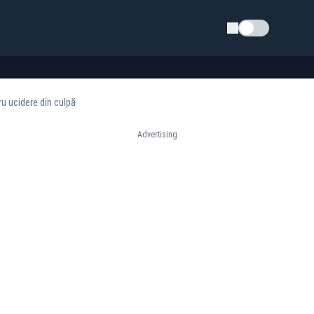
Schimba tema
ru ucidere din culpă
Advertising