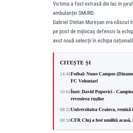
Victima a fost extrasă din lac în jurul
ambulanței SMURD.
Gabriel Stelian Mureșan era născut în 
pe post de mijlocaș defensiv la echip
avut nouă selecții în echipa național
CITEȘTE ȘI
Fotbal: Nuno Campos (Dinamo) -
14:45
FC Voluntari
Înot: David Popovici - Campion
10:54
revenirea rușilor
Universitatea Craiova, remiză 
08:22
CFR Cluj a fost umilită acasă,
08:18