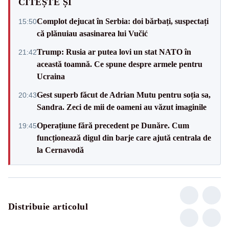
CITEȘTE ȘI
Complot dejucat în Serbia: doi bărbați, suspectați
15:50
că plănuiau asasinarea lui Vučić
Trump: Rusia ar putea lovi un stat NATO în
21:42
această toamnă. Ce spune despre armele pentru
Ucraina
Gest superb făcut de Adrian Mutu pentru soția sa,
20:43
Sandra. Zeci de mii de oameni au văzut imaginile
Operațiune fără precedent pe Dunăre. Cum
19:45
funcționează digul din barje care ajută centrala de
la Cernavodă
Distribuie articolul