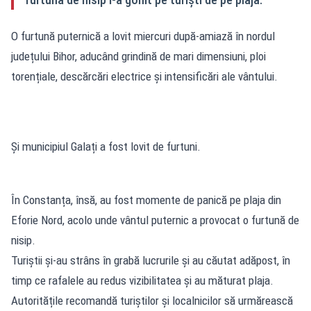
O furtună puternică a lovit miercuri după-amiază în nordul
județului Bihor, aducând grindină de mari dimensiuni, ploi
torențiale, descărcări electrice și intensificări ale vântului.
Și municipiul Galați a fost lovit de furtuni.
În Constanța, însă, au fost momente de panică pe plaja din
Eforie Nord, acolo unde vântul puternic a provocat o furtună de
nisip.
Turiștii și-au strâns în grabă lucrurile și au căutat adăpost, în
timp ce rafalele au redus vizibilitatea și au măturat plaja.
Autoritățile recomandă turiștilor și localnicilor să urmărească