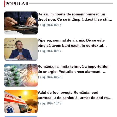
POPULAR
De azi, milioane de români primesc un
drept nou. Ce se întâmplă dacă ți se strică
un produs
1 aug. 2026, 09:37
Piperea, semnal de alarmă. De ce este
bine să avem bani cash, în contextul
alertei energetice?
1 aug. 2026, 09:39
România, la limita tehnică a importurilor
de energie. Prețurile cresc alarmant -
Analiză Realitatea Plus
1 aug. 2026, 09:46
Valul de foc lovește România: cod
portocaliu de caniculă, urmat de cod roșu
duminică. Temperaturile urcă spre 40°C
1 aug. 2026, 10:15