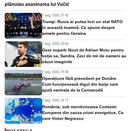
plănuiau asasinarea lui Vučić
7 aug. 2026, 21:42
Trump: Rusia ar putea lovi un stat NATO
în această toamnă. Ce spune despre
armele pentru Ucraina
7 aug. 2026, 20:43
Gest superb făcut de Adrian Mutu pentru
soția sa, Sandra. Zeci de mii de oameni au
văzut imaginile
7 aug. 2026, 19:45
Operațiune fără precedent pe Dunăre.
Cum funcționează digul din barje care
ajută centrala de la Cernavodă
7 aug. 2026, 19:17
România, sub monitorizarea Comisiei
Europene din cauza crizei energetice. Ce
cere Victor Negrescu