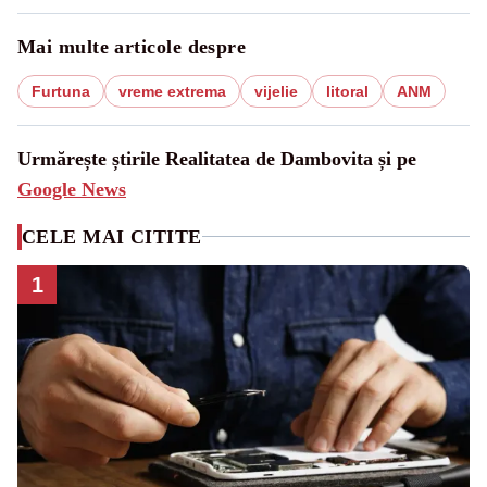
Mai multe articole despre
Furtuna
vreme extrema
vijelie
litoral
ANM
Urmărește știrile Realitatea de Dambovita și pe
Google News
CELE MAI CITITE
1