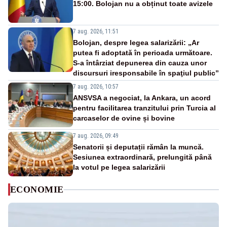
15:00. Bolojan nu a obținut toate avizele
7 aug. 2026, 11:51
Bolojan, despre legea salarizării: „Ar
putea fi adoptată în perioada următoare.
S-a întârziat depunerea din cauza unor
discursuri iresponsabile în spaţiul public”
7 aug. 2026, 10:57
ANSVSA a negociat, la Ankara, un acord
pentru facilitarea tranzitului prin Turcia al
carcaselor de ovine și bovine
7 aug. 2026, 09:49
Senatorii și deputații rămân la muncă.
Sesiunea extraordinară, prelungită până
la votul pe legea salarizării
ECONOMIE