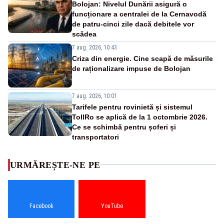
Bolojan: Nivelul Dunării asigură o
funcționare a centralei de la Cernavodă
de patru-cinci zile dacă debitele vor
scădea
7 aug. 2026, 10:43
Criza din energie. Cine scapă de măsurile
de raționalizare impuse de Bolojan
7 aug. 2026, 10:01
Tarifele pentru rovinietă și sistemul
TollRo se aplică de la 1 octombrie 2026.
Ce se schimbă pentru șoferi și
transportatori
URMĂREȘTE-NE PE
Facebook
YouTube