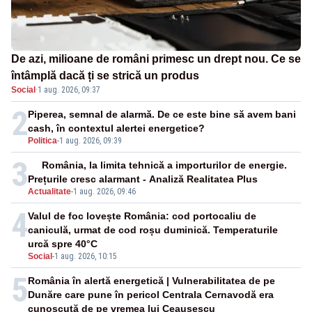
De azi, milioane de români primesc un drept nou. Ce se
întâmplă dacă ți se strică un produs
Social
·
1 aug. 2026, 09:37
2
Piperea, semnal de alarmă. De ce este bine să avem bani
cash, în contextul alertei energetice?
Politica
-
1 aug. 2026, 09:39
3
România, la limita tehnică a importurilor de energie.
Prețurile cresc alarmant - Analiză Realitatea Plus
Actualitate
-
1 aug. 2026, 09:46
4
Valul de foc lovește România: cod portocaliu de
caniculă, urmat de cod roșu duminică. Temperaturile
urcă spre 40°C
Social
-
1 aug. 2026, 10:15
5
România în alertă energetică | Vulnerabilitatea de pe
Dunăre care pune în pericol Centrala Cernavodă era
cunoscută de pe vremea lui Ceaușescu