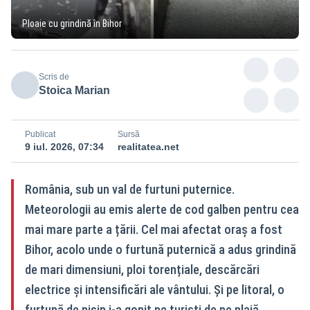
Ploaie cu grindină în Bihor
Scris de
Stoica Marian
Publicat
Sursă
9 iul. 2026, 07:34
realitatea.net
România, sub un val de furtuni puternice.
Meteorologii au emis alerte de cod galben pentru cea
mai mare parte a țării. Cel mai afectat oraș a fost
Bihor, acolo unde o furtună puternică a adus grindină
de mari dimensiuni, ploi torențiale, descărcări
electrice și intensificări ale vântului. Și pe litoral, o
furtună de nisip i-a gonit pe turiști de pe plajă.