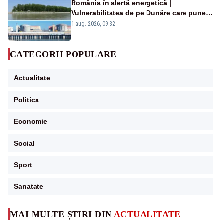
România în alertă energetică |
Vulnerabilitatea de pe Dunăre care pune
în pericol Centrala Cernavodă era
1 aug. 2026, 09:32
cunoscută de pe vremea lui Ceaușescu
CATEGORII POPULARE
Actualitate
Politica
Economie
Social
Sport
Sanatate
MAI MULTE ȘTIRI DIN
ACTUALITATE