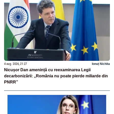
4 aug. 2026, 21:27
Ionuț Nichita
Nicușor Dan amenință cu reexaminarea Legii
decarbonizării: „România nu poate pierde miliarde din
PNRR”