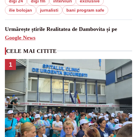
digi 24
digi fm
interviuri
exclusive
ilie bolojan
jurnalisti
bani program safe
Urmărește știrile Realitatea de Dambovita și pe
Google News
CELE MAI CITITE
1