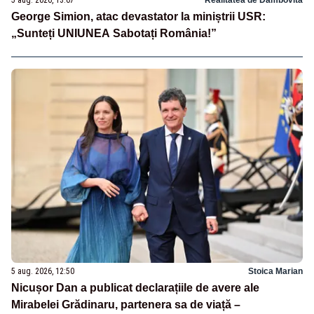
5 aug. 2026, 13:07
Realitatea de Dambovita
George Simion, atac devastator la miniștrii USR:
„Sunteți UNIUNEA Sabotați România!”
5 aug. 2026, 12:50
Stoica Marian
Nicușor Dan a publicat declarațiile de avere ale
Mirabelei Grădinaru, partenera sa de viață –