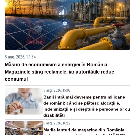
5 aug. 2026, 19:54
Măsuri de economisire a energiei în România.
Magazinele sting reclamele, iar autoritățile reduc
consumul
5 aug. 2026, 15:03
Banii intră mai devreme pentru milioane
de români: când se plătesc alocațiile,
indemnizațiile și drepturile persoanelor cu
dizabilități
5 aug. 2026, 10:29
Marile lanțuri de magazine din România