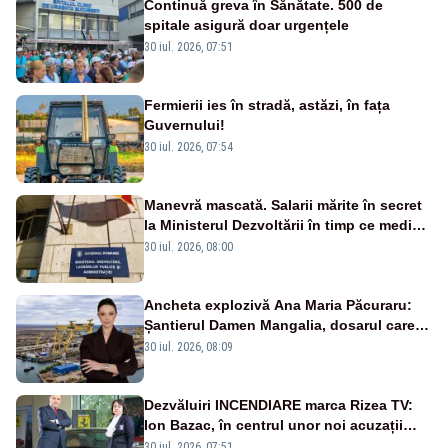
Continuă greva în Sănătate. 500 de
spitale asigură doar urgențele
30 iul. 2026, 07:51
Fermierii ies în stradă, astăzi, în fața
Guvernului!
30 iul. 2026, 07:54
Manevră mascată. Salarii mărite în secret
la Ministerul Dezvoltării în timp ce medicii
ies în stradă
30 iul. 2026, 08:00
Ancheta explozivă Ana Maria Păcuraru:
Șantierul Damen Mangalia, dosarul care
scufundă apărarea României
30 iul. 2026, 08:09
Dezvăluiri INCENDIARE marca Rizea TV:
Ion Bazac, în centrul unor noi acuzații
publice
30 iul. 2026, 07:51