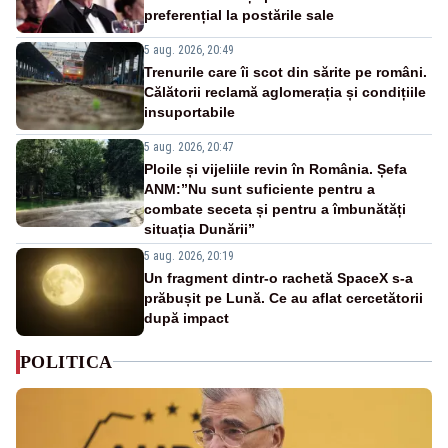
preferențial la postările sale
5 aug. 2026, 20:49
Trenurile care îi scot din sărite pe români.
Călătorii reclamă aglomerația și condițiile
insuportabile
5 aug. 2026, 20:47
Ploile și vijeliile revin în România. Șefa
ANM:”Nu sunt suficiente pentru a
combate seceta și pentru a îmbunătăți
situația Dunării”
5 aug. 2026, 20:19
Un fragment dintr-o rachetă SpaceX s-a
prăbușit pe Lună. Ce au aflat cercetătorii
după impact
POLITICA