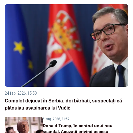
24 feb. 2026, 15:50
Complot dejucat în Serbia: doi bărbați, suspectați că
plănuiau asasinarea lui Vučić
5 aug. 2026, 21:52
Donald Trump, în centrul unui nou
scandal. Acuzații privind accesul