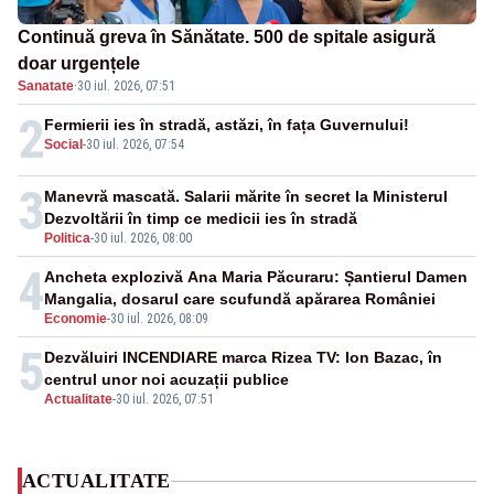
Continuă greva în Sănătate. 500 de spitale asigură
doar urgențele
Sanatate
·
30 iul. 2026, 07:51
2
Fermierii ies în stradă, astăzi, în fața Guvernului!
Social
-
30 iul. 2026, 07:54
3
Manevră mascată. Salarii mărite în secret la Ministerul
Dezvoltării în timp ce medicii ies în stradă
Politica
-
30 iul. 2026, 08:00
4
Ancheta explozivă Ana Maria Păcuraru: Șantierul Damen
Mangalia, dosarul care scufundă apărarea României
Economie
-
30 iul. 2026, 08:09
5
Dezvăluiri INCENDIARE marca Rizea TV: Ion Bazac, în
centrul unor noi acuzații publice
Actualitate
-
30 iul. 2026, 07:51
ACTUALITATE