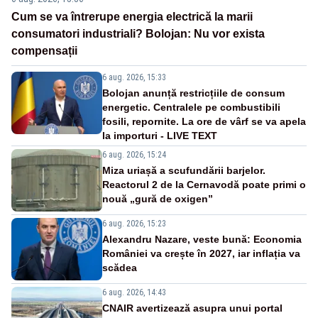
Cum se va întrerupe energia electrică la marii
consumatori industriali? Bolojan: Nu vor exista
compensații
6 aug. 2026, 15:33
Bolojan anunță restricțiile de consum
energetic. Centralele pe combustibili
fosili, repornite. La ore de vârf se va apela
la importuri - LIVE TEXT
6 aug. 2026, 15:24
Miza uriașă a scufundării barjelor.
Reactorul 2 de la Cernavodă poate primi o
nouă „gură de oxigen”
6 aug. 2026, 15:23
Alexandru Nazare, veste bună: Economia
României va crește în 2027, iar inflația va
scădea
6 aug. 2026, 14:43
CNAIR avertizează asupra unui portal