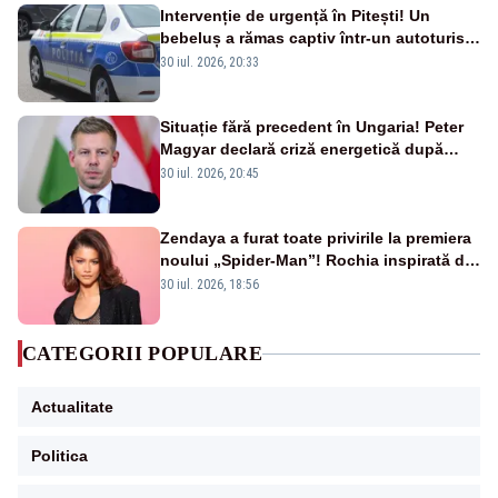
Intervenție de urgență în Pitești! Un
bebeluș a rămas captiv într-un autoturism
din cauza unei defecțiuni
30 iul. 2026, 20:33
Situație fără precedent în Ungaria! Peter
Magyar declară criză energetică după
oprirea centralei de la Paks
30 iul. 2026, 20:45
Zendaya a furat toate privirile la premiera
noului „Spider-Man”! Rochia inspirată de
pânza de păianjen a făcut senzație
30 iul. 2026, 18:56
CATEGORII POPULARE
Actualitate
Politica