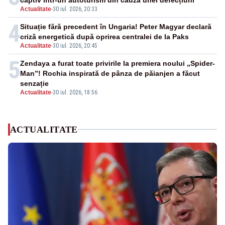
Actualitate
-
30 iul. 2026, 20:33
4
Situație fără precedent în Ungaria! Peter Magyar declară
criză energetică după oprirea centralei de la Paks
Actualitate
-
30 iul. 2026, 20:45
5
Zendaya a furat toate privirile la premiera noului „Spider-
Man”! Rochia inspirată de pânza de păianjen a făcut
senzație
Actualitate
-
30 iul. 2026, 18:56
ACTUALITATE