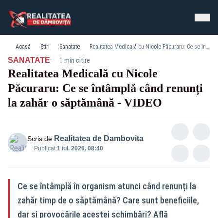
Acasă
Știri
Sanatate
Realitatea Medicală cu Nicole Păcuraru: Ce se întâmplă când renunți la zahăr o săptămână - VIDEO
·
SANATATE
1 min citire
Realitatea Medicală cu Nicole
Păcuraru: Ce se întâmplă când renunți
la zahăr o săptămână - VIDEO
Realitatea de Dambovita
Scris de
Publicat:
1 iul. 2026, 08:40
Ce se întâmplă în organism atunci când renunți la
zahăr timp de o săptămână? Care sunt beneficiile,
dar și provocările acestei schimbări? Află