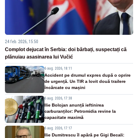
24 feb. 2026, 15:50
Complot dejucat în Serbia: doi bărbați, suspectați că
plănuiau asasinarea lui Vučić
6 aug. 2026, 18:11
Accident pe drumul expres după o oprire
de urgență. Un TIR a lovit două trailere
încărcate cu mașini
6 aug. 2026, 17:38
Ilie Bolojan anunță ieftinirea
carburanților: Petromidia revine la
capacitate maximă
6 aug. 2026, 17:17
Ilie Dumitrescu îl apără pe Gigi Becali: