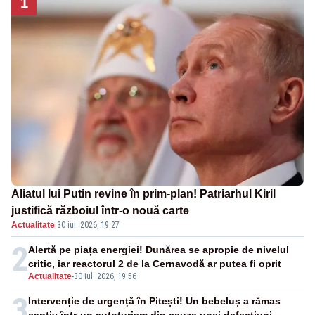
1
Aliatul lui Putin revine în prim-plan! Patriarhul Kiril
justifică războiul într-o nouă carte
Actualitate
·
30 iul. 2026, 19:27
2
Alertă pe piața energiei! Dunărea se apropie de nivelul
critic, iar reactorul 2 de la Cernavodă ar putea fi oprit
Actualitate
-
30 iul. 2026, 19:56
3
Intervenție de urgență în Pitești! Un bebeluș a rămas
captiv într-un autoturism din cauza unei defecțiuni