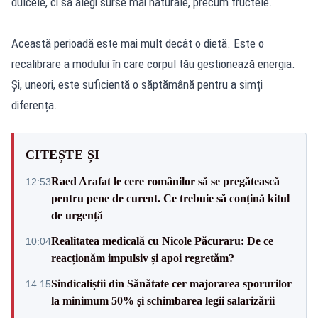
dulcele, ci să alegi surse mai naturale, precum fructele.
Această perioadă este mai mult decât o dietă. Este o
recalibrare a modului în care corpul tău gestionează energia.
Și, uneori, este suficientă o săptămână pentru a simți
diferența.
CITEȘTE ȘI
Raed Arafat le cere românilor să se pregătească
12:53
pentru pene de curent. Ce trebuie să conțină kitul
de urgență
Realitatea medicală cu Nicole Păcuraru: De ce
10:04
reacționăm impulsiv și apoi regretăm?
Sindicaliștii din Sănătate cer majorarea sporurilor
14:15
la minimum 50% și schimbarea legii salarizării