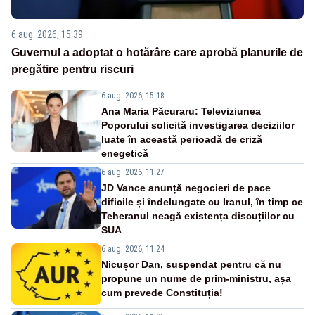
6 aug. 2026, 15:39
Guvernul a adoptat o hotărâre care aprobă planurile de
pregătire pentru riscuri
6 aug. 2026, 15:18
Ana Maria Păcuraru: Televiziunea
Poporului solicită investigarea deciziilor
luate în această perioadă de criză
enegetică
6 aug. 2026, 11:27
JD Vance anunță negocieri de pace
dificile și îndelungate cu Iranul, în timp ce
Teheranul neagă existența discuțiilor cu
SUA
6 aug. 2026, 11:24
Nicușor Dan, suspendat pentru că nu
propune un nume de prim-ministru, așa
cum prevede Constituția!