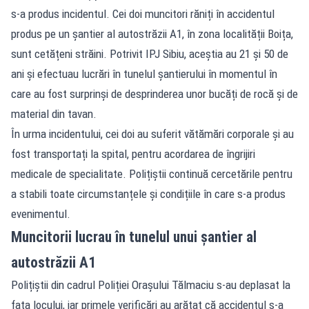
s-a produs incidentul. Cei doi muncitori răniți în accidentul
produs pe un șantier al autostrăzii A1, în zona localității Boița,
sunt cetățeni străini. Potrivit IPJ Sibiu, aceștia au 21 și 50 de
ani și efectuau lucrări în tunelul șantierului în momentul în
care au fost surprinși de desprinderea unor bucăți de rocă și de
material din tavan.
În urma incidentului, cei doi au suferit vătămări corporale și au
fost transportați la spital, pentru acordarea de îngrijiri
medicale de specialitate. Polițiștii continuă cercetările pentru
a stabili toate circumstanțele și condițiile în care s-a produs
evenimentul.
Muncitorii lucrau în tunelul unui șantier al
autostrăzii A1
Polițiștii din cadrul Poliției Orașului Tălmaciu s-au deplasat la
fața locului, iar primele verificări au arătat că accidentul s-a