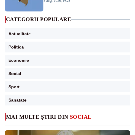
României. Au fost ridicate două F-16
2 aug. 2026, 19:28
CATEGORII POPULARE
Actualitate
Politica
Economie
Social
Sport
Sanatate
MAI MULTE ȘTIRI DIN
SOCIAL