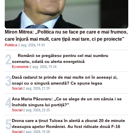
Miron Mitrea: „Politica nu se face pe care e mai frumos,
care înjură mai mult, care țipă mai tare, ci pe proiecte”
Politica
·
2 aug. 2026, 19:33
2
Românii se pregătesc pentru cel mai sumbru
scenariu, odată cu alerta energetică
Economie
-
2 aug. 2026, 19:34
3
Dacă radarul te prinde de mai multe ori în aceeași zi,
scapi cu o singură amendă? Ce spune legea
Social
-
2 aug. 2026, 21:29
4
Ana Maria Păcuraru: „Ce se alege de un om căruia i se
închide singura lui portiță?”
Social
-
2 aug. 2026, 23:25
5
Drona care a ținut Tulcea în alertă a zburat 20 de minute
deasupra apelor României. Au fost ridicate două F-16
Social
-
2 aug. 2026, 19:28