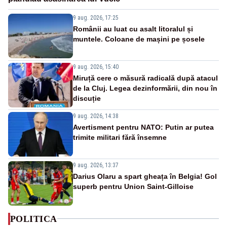
9 aug. 2026, 17:25
Românii au luat cu asalt litoralul și
muntele. Coloane de mașini pe șosele
9 aug. 2026, 15:40
Miruță cere o măsură radicală după atacul
de la Cluj. Legea dezinformării, din nou în
discuție
9 aug. 2026, 14:38
Avertisment pentru NATO: Putin ar putea
trimite militari fără însemne
9 aug. 2026, 13:37
Darius Olaru a spart gheața în Belgia! Gol
superb pentru Union Saint-Gilloise
POLITICA