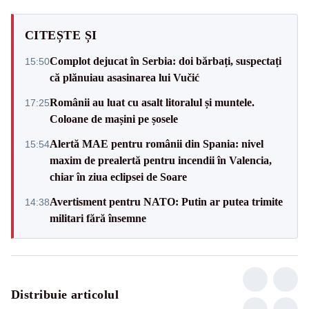
CITEȘTE ȘI
Complot dejucat în Serbia: doi bărbați, suspectați
15:50
că plănuiau asasinarea lui Vučić
Românii au luat cu asalt litoralul și muntele.
17:25
Coloane de mașini pe șosele
Alertă MAE pentru românii din Spania: nivel
15:54
maxim de prealertă pentru incendii în Valencia,
chiar în ziua eclipsei de Soare
Avertisment pentru NATO: Putin ar putea trimite
14:38
militari fără însemne
Distribuie articolul