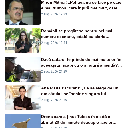
Miron Mitrea: „Politica nu se face pe care
e mai frumos, care înjură mai mult, care
țipă mai tare, ci pe proiecte”
2 aug. 2026, 19:33
Românii se pregătesc pentru cel mai
sumbru scenariu, odată cu alerta
energetică
2 aug. 2026, 19:34
Dacă radarul te prinde de mai multe ori în
aceeași zi, scapi cu o singură amendă?
Ce spune legea
2 aug. 2026, 21:29
Ana Maria Păcuraru: „Ce se alege de un
om căruia i se închide singura lui
portiță?”
2 aug. 2026, 23:25
Drona care a ținut Tulcea în alertă a
zburat 20 de minute deasupra apelor