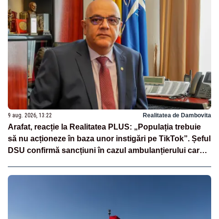
9 aug. 2026, 13:22
Realitatea de Dambovita
Arafat, reacție la Realitatea PLUS: „Populația trebuie
să nu acționeze în baza unor instigări pe TikTok”. Șeful
DSU confirmă sancțiuni în cazul ambulanțierului care a
oprit la piață