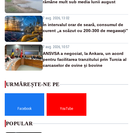
rămâne mult sub media lunii august
7 aug. 2026, 13:02
În intervalul orar de seară, consumul de
curent „a scăzut cu 200-300 de megawați”
7 aug. 2026, 10:57
ANSVSA a negociat, la Ankara, un acord
pentru facilitarea tranzitului prin Turcia al
carcaselor de ovine și bovine
URMĂREȘTE-NE PE
Facebook
YouTube
POPULAR