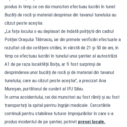
produs în timp ce cei doi muncitori efectuau lucrări în tunel.
Bucăți de rocă și material desprinse din tavanul tunelului au
căzut peste aceștia.
„La fața locului s-au deplasat de îndată polițiștii din cadrul
Poliției Orașului Tălmaciu, iar din primele verificări efectuate a
rezultat că doi cetățeni străini, în vârstă de 21 și 50 de ani, în
timp ce efectuau lucrări în tunelul unui șantier al autostrăzii
A1 de pe raza localității Boița, ar fi fost surprinși de
desprinderea unor bucăți de rocă și de material din tavanul
tunelului, care au căzut peste aceștia”, a precizat Ana
Mureșan, purtătorul de cuvânt al IPJ Sibiu.
În urma accidentului, cei doi muncitori au fost răniți și au fost
transportați la spital pentru îngrijiri medicale. Cercetările
continuă pentru stabilirea tuturor împrejurărilor în care s-a
produs incidentul de pe șantier, potrivit
presei locale.