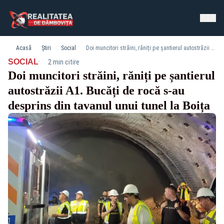
Acasă
Știri
Social
Doi muncitori străini, răniți pe șantierul autostrăzii A1. Bucăți de rocă s-au desprins din tavanul unui tunel la Boița
·
SOCIAL
2 min citire
Doi muncitori străini, răniți pe șantierul
autostrăzii A1. Bucăți de rocă s-au
desprins din tavanul unui tunel la Boița