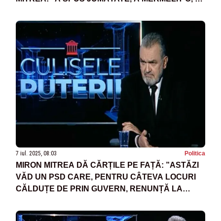
ACOPERIT-O ȘI A LĂSAT-O AȘA”
7 iul. 2025, 08:03
Politica
MIRON MITREA DĂ CĂRȚILE PE FAȚĂ: ”ASTĂZI
VĂD UN PSD CARE, PENTRU CÂTEVA LOCURI
CĂLDUȚE DE PRIN GUVERN, RENUNȚĂ LA
PRINCIPIUL LUI DE BAZĂ”