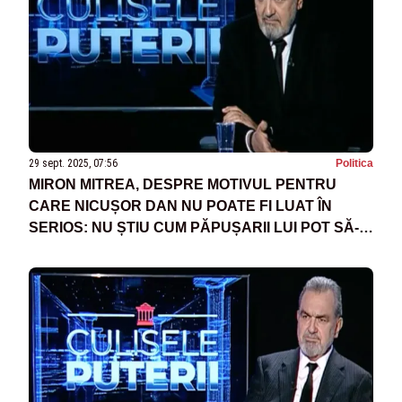
29 sept. 2025, 07:56
Politica
MIRON MITREA, DESPRE MOTIVUL PENTRU
CARE NICUȘOR DAN NU POATE FI LUAT ÎN
SERIOS: NU ȘTIU CUM PĂPUȘARII LUI POT SĂ-L
LASE SĂ APARĂ AȘA