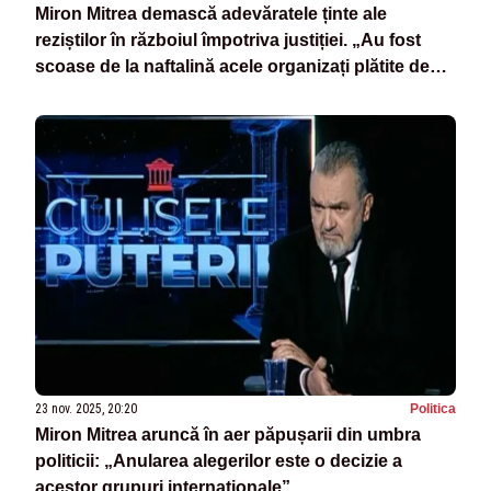
Miron Mitrea demască adevăratele ținte ale
reziștilor în războiul împotriva justiției. „Au fost
scoase de la naftalină acele organizați plătite de
USAID și Soros”
23 nov. 2025, 20:20
Politica
Miron Mitrea aruncă în aer păpușarii din umbra
politicii: „Anularea alegerilor este o decizie a
acestor grupuri internaționale”