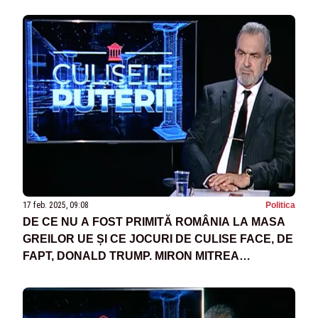
BANALĂ, PLICTISITOARE ȘI PENIBILĂ”
17 feb. 2025, 09:08
Politica
DE CE NU A FOST PRIMITĂ ROMÂNIA LA MASA
GREILOR UE ȘI CE JOCURI DE CULISE FACE, DE
FAPT, DONALD TRUMP. MIRON MITREA
ANALIZEAZĂ SUBIECTELE FIERBINȚI DE PE
SCENA INTERNAȚIONALĂ