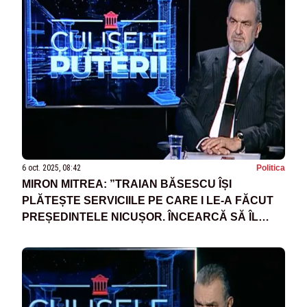
6 oct. 2025, 08:42
Politica
MIRON MITREA: ”TRAIAN BĂSESCU ÎȘI
PLĂTEȘTE SERVICIILE PE CARE I LE-A FĂCUT
PREȘEDINTELE NICUȘOR. ÎNCEARCĂ SĂ ÎL
SCUZE”