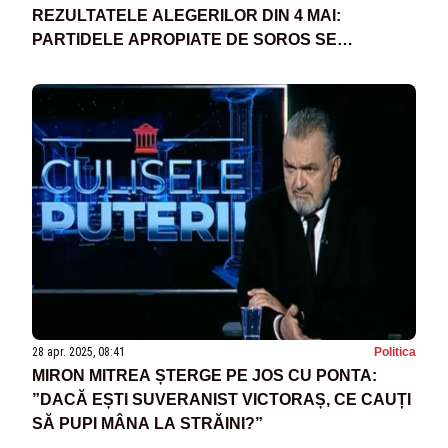
REZULTATELE ALEGERILOR DIN 4 MAI:
PARTIDELE APROPIATE DE SOROS SE
REGRUPEAZĂ. CE JOCURI SE FAC PENTRU A
RĂMÂNE LA PUTERE
28 apr. 2025, 08:41
Politica
MIRON MITREA ȘTERGE PE JOS CU PONTA:
”DACĂ EȘTI SUVERANIST VICTORAȘ, CE CAUȚI
SĂ PUPI MÂNA LA STRĂINI?”