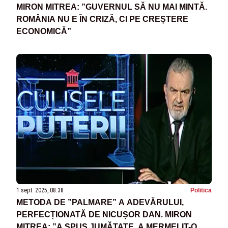
MIRON MITREA: ”GUVERNUL SĂ NU MAI MINTĂ.
ROMÂNIA NU E ÎN CRIZĂ, CI PE CREȘTERE
ECONOMICĂ”
1 sept. 2025, 08:38
Politica
METODA DE ”PALMARE” A ADEVĂRULUI,
PERFECȚIONATĂ DE NICUȘOR DAN. MIRON
MITREA: ”A SPUS JUMĂTATE, A MERMELIT-O, A