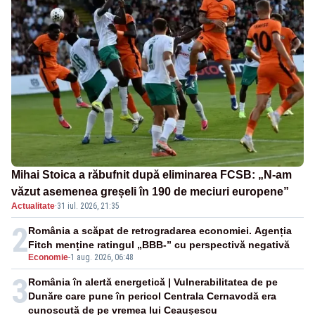
Mihai Stoica a răbufnit după eliminarea FCSB: „N-am
văzut asemenea greșeli în 190 de meciuri europene”
Actualitate
·
31 iul. 2026, 21:35
2
România a scăpat de retrogradarea economiei. Agenția
Fitch menține ratingul „BBB-” cu perspectivă negativă
Economie
-
1 aug. 2026, 06:48
3
România în alertă energetică | Vulnerabilitatea de pe
Dunăre care pune în pericol Centrala Cernavodă era
cunoscută de pe vremea lui Ceaușescu