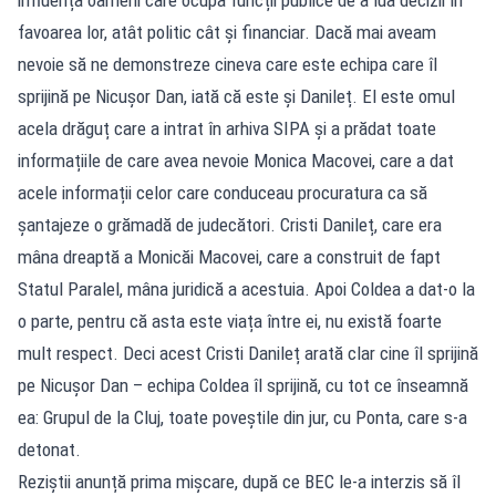
favoarea lor, atât politic cât și financiar. Dacă mai aveam
nevoie să ne demonstreze cineva care este echipa care îl
sprijină pe Nicușor Dan, iată că este și Danileț. El este omul
acela drăguț care a intrat în arhiva SIPA și a prădat toate
informațiile de care avea nevoie Monica Macovei, care a dat
acele informații celor care conduceau procuratura ca să
șantajeze o grămadă de judecători. Cristi Danileț, care era
mâna dreaptă a Monicăi Macovei, care a construit de fapt
Statul Paralel, mâna juridică a acestuia. Apoi Coldea a dat-o la
o parte, pentru că asta este viața între ei, nu există foarte
mult respect. Deci acest Cristi Danileț arată clar cine îl sprijină
pe Nicușor Dan – echipa Coldea îl sprijină, cu tot ce înseamnă
ea: Grupul de la Cluj, toate poveștile din jur, cu Ponta, care s-a
detonat.
Reziștii anunță prima mișcare, după ce BEC le-a interzis să îl