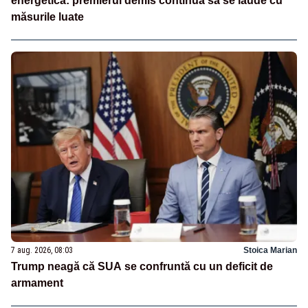
energetică: premierul demis continuă să se laude cu
măsurile luate
7 aug. 2026, 08:03
Stoica Marian
Trump neagă că SUA se confruntă cu un deficit de
armament