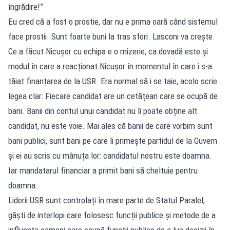
îngrădire!”
Eu cred că a fost o prostie, dar nu e prima oară când sistemul
face prostii. Sunt foarte buni la tras sfori. Lasconi va crește.
Ce a făcut Nicușor cu echipa e o mizerie, ca dovadă este și
modul în care a reacționat Nicușor în momentul în care i s-a
tăiat finanțarea de la USR. Era normal să i se taie, acolo scrie
legea clar: Fiecare candidat are un cetățean care se ocupă de
bani. Banii din contul unui candidat nu îi poate obține alt
candidat, nu este voie. Mai ales că banii de care vorbim sunt
bani publici, sunt bani pe care îi primește partidul de la Guvern
și ei au scris cu mânuța lor: candidatul nostru este doamna.
Iar mandatarul financiar a primit bani să cheltuie pentru
doamna.
Liderii USR sunt controlați în mare parte de Statul Paralel,
găști de interlopi care folosesc funcții publice și metode de a
influența oameni care ocupă funcții publice de a lua decizii în