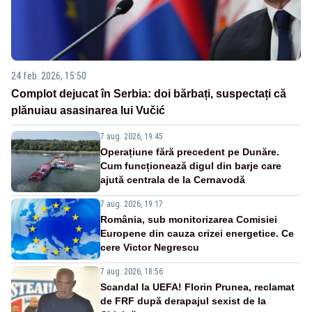
24 feb. 2026, 15:50
Complot dejucat în Serbia: doi bărbați, suspectați că
plănuiau asasinarea lui Vučić
7 aug. 2026, 19:45
Operațiune fără precedent pe Dunăre.
Cum funcționează digul din barje care
ajută centrala de la Cernavodă
7 aug. 2026, 19:17
România, sub monitorizarea Comisiei
Europene din cauza crizei energetice. Ce
cere Victor Negrescu
7 aug. 2026, 18:56
Scandal la UEFA! Florin Prunea, reclamat
de FRF după derapajul sexist de la