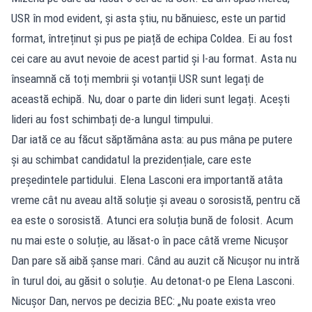
USR în mod evident, și asta știu, nu bănuiesc, este un partid
format, întreținut și pus pe piață de echipa Coldea. Ei au fost
cei care au avut nevoie de acest partid și l-au format. Asta nu
înseamnă că toți membrii și votanții USR sunt legați de
această echipă. Nu, doar o parte din lideri sunt legați. Acești
lideri au fost schimbați de-a lungul timpului.
Dar iată ce au făcut săptămâna asta: au pus mâna pe putere
și au schimbat candidatul la prezidențiale, care este
președintele partidului. Elena Lasconi era importantă atâta
vreme cât nu aveau altă soluție și aveau o sorosistă, pentru că
ea este o sorosistă. Atunci era soluția bună de folosit. Acum
nu mai este o soluție, au lăsat-o în pace câtă vreme Nicușor
Dan pare să aibă șanse mari. Când au auzit că Nicușor nu intră
în turul doi, au găsit o soluție. Au detonat-o pe Elena Lasconi.
Nicușor Dan, nervos pe decizia BEC: „Nu poate exista vreo