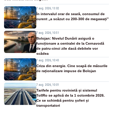
7 aug. 2026, 13:02
În intervalul orar de seară, consumul de
curent „a scăzut cu 200-300 de megawați”
7 aug. 2026, 10:51
Bolojan: Nivelul Dunării asigură o
funcționare a centralei de la Cernavodă
de patru-cinci zile dacă debitele vor
scădea
7 aug. 2026, 10:43
Criza din energie. Cine scapă de măsurile
de raționalizare impuse de Bolojan
7 aug. 2026, 10:01
Tarifele pentru rovinietă și sistemul
TollRo se aplică de la 1 octombrie 2026.
Ce se schimbă pentru șoferi și
transportatori