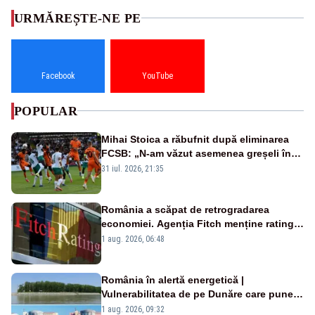
URMĂREȘTE-NE PE
Facebook
YouTube
POPULAR
Mihai Stoica a răbufnit după eliminarea
FCSB: „N-am văzut asemenea greșeli în
190 de meciuri europene”
31 iul. 2026, 21:35
România a scăpat de retrogradarea
economiei. Agenția Fitch menține ratingul
„BBB-” cu perspectivă negativă
1 aug. 2026, 06:48
România în alertă energetică |
Vulnerabilitatea de pe Dunăre care pune
în pericol Centrala Cernavodă era
1 aug. 2026, 09:32