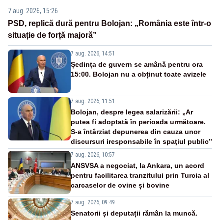
7 aug. 2026, 15:26
PSD, replică dură pentru Bolojan: „România este într-o
situație de forță majoră”
7 aug. 2026, 14:51
Ședința de guvern se amână pentru ora
15:00. Bolojan nu a obținut toate avizele
7 aug. 2026, 11:51
Bolojan, despre legea salarizării: „Ar
putea fi adoptată în perioada următoare.
S-a întârziat depunerea din cauza unor
discursuri iresponsabile în spaţiul public”
7 aug. 2026, 10:57
ANSVSA a negociat, la Ankara, un acord
pentru facilitarea tranzitului prin Turcia al
carcaselor de ovine și bovine
7 aug. 2026, 09:49
Senatorii și deputații rămân la muncă.