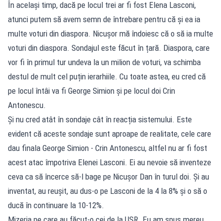
În același timp, dacă pe locul trei ar fi fost Elena Lasconi,
atunci putem să avem semn de întrebare pentru că și ea ia
multe voturi din diaspora. Nicușor mă îndoiesc că o să ia multe
voturi din diaspora. Sondajul este făcut în țară. Diaspora, care
vor fi în primul tur undeva la un milion de voturi, va schimba
destul de mult cel puțin ierarhiile. Cu toate astea, eu cred că
pe locul întâi va fi George Simion și pe locul doi Crin
Antonescu.
Și nu cred atât în sondaje cât în reacția sistemului. Este
evident că aceste sondaje sunt aproape de realitate, cele care
dau finala George Simion - Crin Antonescu, altfel nu ar fi fost
acest atac împotriva Elenei Lasconi. Ei au nevoie să inventeze
ceva ca să încerce să-l bage pe Nicușor Dan în turul doi. Și au
inventat, au reușit, au dus-o pe Lasconi de la 4 la 8% și o să o
ducă în continuare la 10-12%.
Mizeria pe care au făcut-o cei de la USR. Eu am spus mereu,