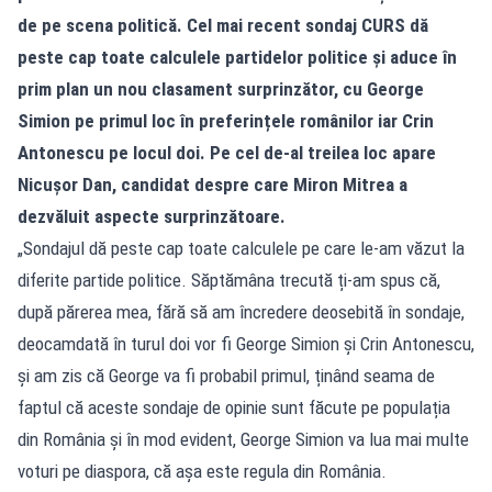
de pe scena politică. Cel mai recent sondaj CURS dă
peste cap toate calculele partidelor politice și aduce în
prim plan un nou clasament surprinzător, cu George
Simion pe primul loc în preferințele românilor iar Crin
Antonescu pe locul doi. Pe cel de-al treilea loc apare
Nicușor Dan, candidat despre care Miron Mitrea a
dezvăluit aspecte surprinzătoare.
„Sondajul dă peste cap toate calculele pe care le-am văzut la
diferite partide politice. Săptămâna trecută ți-am spus că,
după părerea mea, fără să am încredere deosebită în sondaje,
deocamdată în turul doi vor fi George Simion și Crin Antonescu,
și am zis că George va fi probabil primul, ținând seama de
faptul că aceste sondaje de opinie sunt făcute pe populația
din România și în mod evident, George Simion va lua mai multe
voturi pe diaspora, că așa este regula din România.