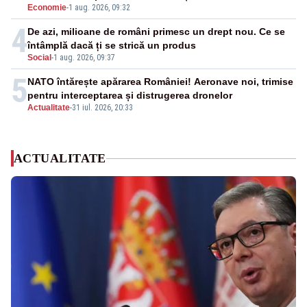
Economie
-
1 aug. 2026, 09:32
4
De azi, milioane de români primesc un drept nou. Ce se
întâmplă dacă ți se strică un produs
Social
-
1 aug. 2026, 09:37
5
NATO întărește apărarea României! Aeronave noi, trimise
pentru interceptarea și distrugerea dronelor
Actualitate
-
31 iul. 2026, 20:33
ACTUALITATE