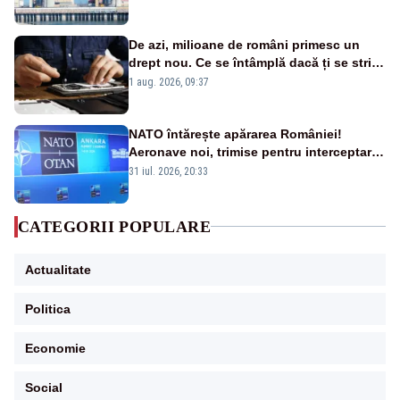
cunoscută de pe vremea lui Ceaușescu
De azi, milioane de români primesc un
drept nou. Ce se întâmplă dacă ți se strică
un produs
1 aug. 2026, 09:37
NATO întărește apărarea României!
Aeronave noi, trimise pentru interceptarea
și distrugerea dronelor
31 iul. 2026, 20:33
CATEGORII POPULARE
Actualitate
Politica
Economie
Social