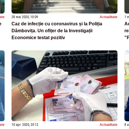
ate
28 mai 2020, 10:09
Actualitate
1 m
e
Caz de infecție cu coronavirus și la Poliția
Ac
Dâmbovița. Un ofițer de la Investigații
re
Economice testat pozitiv
"P
ate
10 apr. 2020, 20:12
Actualitate
8 a