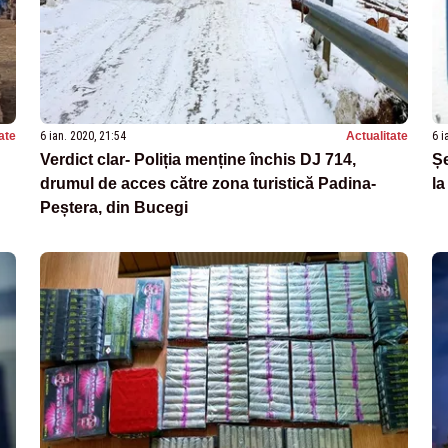
ate
6 ian. 2020, 21:54
Actualitate
6 i
Verdict clar- Poliția menține închis DJ 714,
Șe
drumul de acces către zona turistică Padina-
la
Peștera, din Bucegi