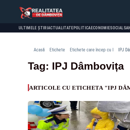
ULTIMELE ȘTIRI
ACTUALITATE
POLITICA
ECONOMIE
SOCIAL
SA
Acasă
Etichete
Etichete care încep cu I
IPJ D
Tag: IPJ Dâmbovița
ARTICOLE CU ETICHETA "IPJ D