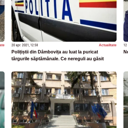
ate
20 apr. 2021, 12:58
Actualitate
12 
Polițiștii din Dâmbovița au luat la puricat
No
târgurile săptămânale. Ce nereguli au găsit