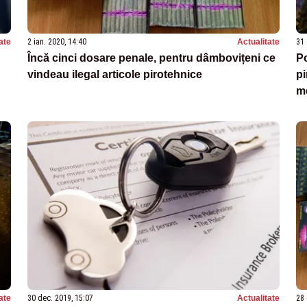
ate
2 ian. 2020, 14:40
Actualitate
31 
Încă cinci dosare penale, pentru dâmbovițeni ce
Po
vindeau ilegal articole pirotehnice
pi
me
ate
30 dec. 2019, 15:07
Actualitate
28 