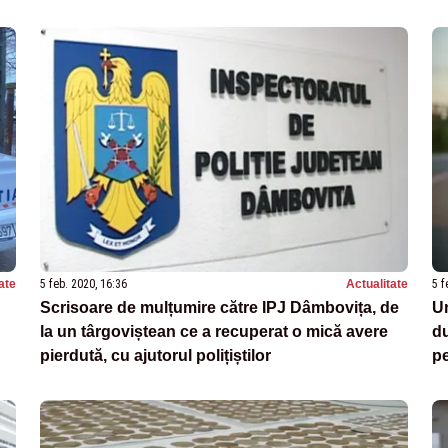
ate
5 feb. 2020, 16:36
Actualitate
5 f
Scrisoare de mulțumire către IPJ Dâmbovița, de
Un
la un târgoviștean ce a recuperat o mică avere
du
pierdută, cu ajutorul polițiștilor
pe