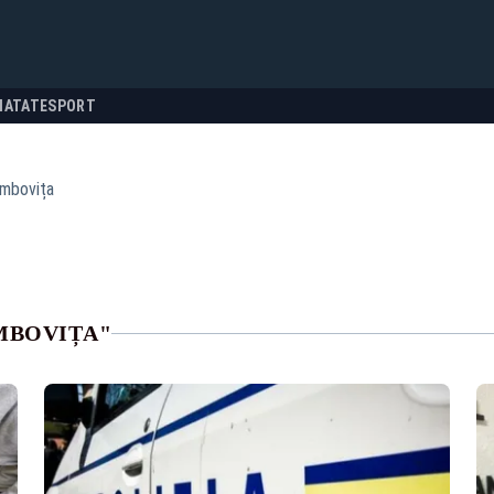
NATATE
SPORT
âmbovița
ÂMBOVIȚA"