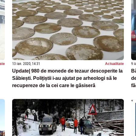
ate
13 ian. 2020, 14:31
Actualitate
9 i
Update| 980 de monede de tezaur descoperite la
Bă
Săbiești. Polițiștii i-au ajutat pe arheologi să le
de
recupereze de la cei care le găsiseră
fă