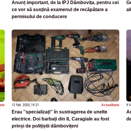
Anunț important, de la IPJ Dâmbovița, pentru cei
Ge
ce vor să susțină examenul de recăpătare a
al
permisului de conducere
ate
12 feb. 2020, 19:21
Actualitate
9 f
Erau ''specializați'' în sustragerea de unelte
Am
electrice. Doi barbați din IL Caragiale au fost
de
prinși de polițiștii dâmbovițeni