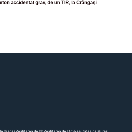
eton accidentat grav, de un TIR, la Crângași
de Oradea
Realitatea de Olt
Realitatea de Ilfov
Realitatea de Mures