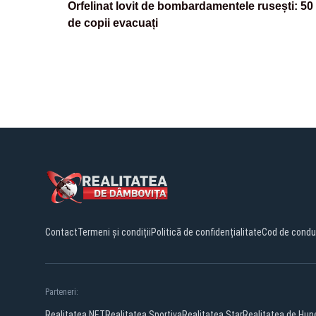
Orfelinat lovit de bombardamentele rusești: 50
de copii evacuați
Contact
Termeni și condiții
Politică de confidențialitate
Cod de condu
Parteneri:
Realitatea.NET
Realitatea Sportiva
Realitatea Star
Realitatea de Hun