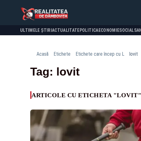
ULTIMELE ȘTIRI
ACTUALITATE
POLITICA
ECONOMIE
SOCIAL
SA
Acasă
Etichete
Etichete care încep cu L
lovit
Tag: lovit
ARTICOLE CU ETICHETA "LOVIT