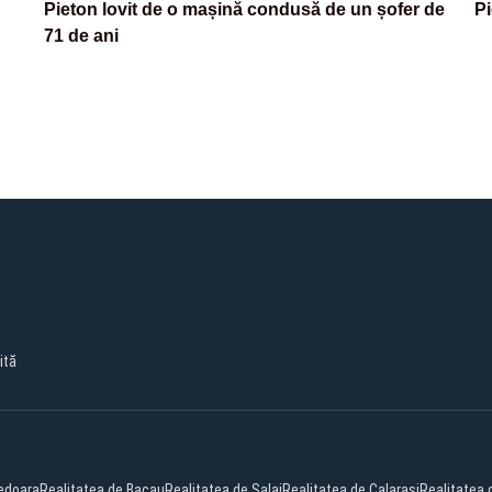
Pieton lovit de o mașină condusă de un șofer de
Pi
71 de ani
ită
edoara
Realitatea de Bacau
Realitatea de Salaj
Realitatea de Calarasi
Realitatea 