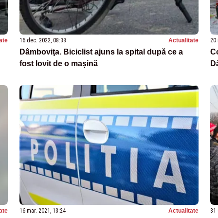
ate
16 dec. 2022, 08:38
Actualitate
20 
Dâmboviţa. Biciclist ajuns la spital după ce a
Co
fost lovit de o mașină
D
ate
16 mar. 2021, 13:24
Actualitate
31 