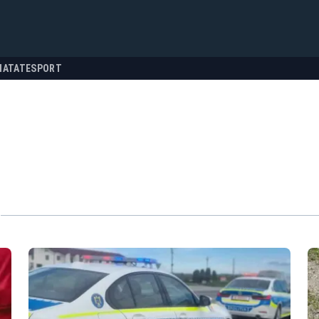
NATATE
SPORT
"