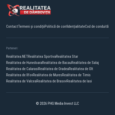
Contact
Termeni și condiții
Politică de confidențialitate
Cod de conduită
Parteneri:
Realitatea.NET
Realitatea Sportiva
Realitatea Star
Realitatea de Hunedoara
Realitatea de Bacau
Realitatea de Salaj
Realitatea de Calarasi
Realitatea de Oradea
Realitatea de Olt
Realitatea de Ilfov
Realitatea de Mures
Realitatea de Timis
Realitatea de Valcea
Realitatea de Brasov
Realitatea de Iasi
© 2026 PHG Media Invest LLC
Facebook
YouTube