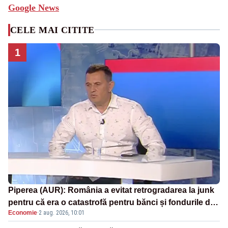
Google News
CELE MAI CITITE
1
Piperea (AUR): România a evitat retrogradarea la junk
pentru că era o catastrofă pentru bănci și fondurile de
Economie
·
2 aug. 2026, 10:01
pensii