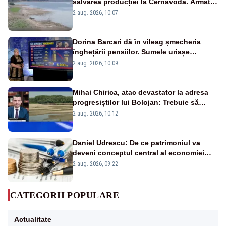
salvarea producției la Cernavodă. Armata
va detona o stâncă și va devia apa
2 aug. 2026, 10:07
fluviului - IMAGINI AERIENE
Dorina Barcari dă în vileag șmecheria
înghețării pensiilor. Sumele uriașe
pierdute de fiecare român
2 aug. 2026, 10:09
Mihai Chirica, atac devastator la adresa
progresiștilor lui Bolojan: Trebuie să
protejăm și natura, dar nu șținem omaneii
2 aug. 2026, 10:12
în stare permanentă de alertă
Daniel Udrescu: De ce patrimoniul va
deveni conceptul central al economiei
viitoare?
2 aug. 2026, 09:22
CATEGORII POPULARE
Actualitate