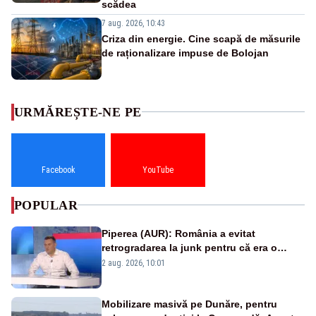
scădea
7 aug. 2026, 10:43
Criza din energie. Cine scapă de măsurile
de raționalizare impuse de Bolojan
URMĂREȘTE-NE PE
Facebook
YouTube
POPULAR
Piperea (AUR): România a evitat
retrogradarea la junk pentru că era o
catastrofă pentru bănci și fondurile de
2 aug. 2026, 10:01
pensii
Mobilizare masivă pe Dunăre, pentru