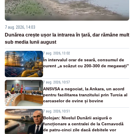
7 aug. 2026, 14:03
Dunărea crește ușor la intrarea în țară, dar rămâne mult
sub media lunii august
7 aug. 2026, 13:02
În intervalul orar de seară, consumul de
curent „a scăzut cu 200-300 de megawați”
7 aug. 2026, 10:57
ANSVSA a negociat, la Ankara, un acord
pentru facilitarea tranzitului prin Turcia al
carcaselor de ovine și bovine
7 aug. 2026, 10:51
Bolojan: Nivelul Dunării asigură o
funcționare a centralei de la Cernavodă
de patru-cinci zile dacă debitele vor