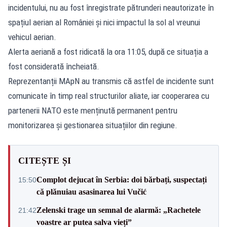
incidentului, nu au fost înregistrate pătrunderi neautorizate în
spațiul aerian al României și nici impactul la sol al vreunui
vehicul aerian.
Alerta aeriană a fost ridicată la ora 11:05, după ce situația a
fost considerată încheiată.
Reprezentanții MApN au transmis că astfel de incidente sunt
comunicate în timp real structurilor aliate, iar cooperarea cu
partenerii NATO este menținută permanent pentru
monitorizarea și gestionarea situațiilor din regiune.
CITEȘTE ȘI
Complot dejucat în Serbia: doi bărbați, suspectați
15:50
că plănuiau asasinarea lui Vučić
Zelenski trage un semnal de alarmă: „Rachetele
21:42
voastre ar putea salva vieți”