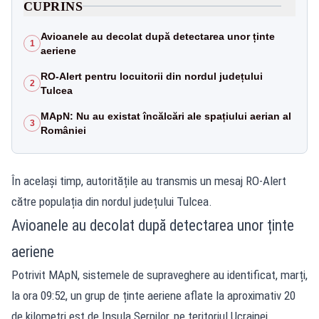
CUPRINS
Avioanele au decolat după detectarea unor ținte
1
aeriene
RO-Alert pentru locuitorii din nordul județului
2
Tulcea
MApN: Nu au existat încălcări ale spațiului aerian al
3
României
În același timp, autoritățile au transmis un mesaj RO-Alert
către populația din nordul județului Tulcea.
Avioanele au decolat după detectarea unor ținte
aeriene
Potrivit MApN, sistemele de supraveghere au identificat, marți,
la ora 09:52, un grup de ținte aeriene aflate la aproximativ 20
de kilometri est de Insula Șerpilor, pe teritoriul Ucrainei.