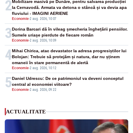
2
Mobilizare masivă pe Dunăre, pentru salvarea producției
la Cernavodă. Armata va detona o stâncă și va devia apa
fluviului - IMAGINI AERIENE
Economie
-
2 aug. 2026, 10:07
3
Dorina Barcari dă în vileag șmecheria înghețării pensiilor.
Sumele uriașe pierdute de fiecare român
Economie
-
2 aug. 2026, 10:09
4
Mihai Chirica, atac devastator la adresa progresiștilor lui
Bolojan: Trebuie să protejăm și natura, dar nu șținem
omaneii în stare permanentă de alertă
Economie
-
2 aug. 2026, 10:12
5
Daniel Udrescu: De ce patrimoniul va deveni conceptul
central al economiei viitoare?
Economie
-
2 aug. 2026, 09:22
ACTUALITATE