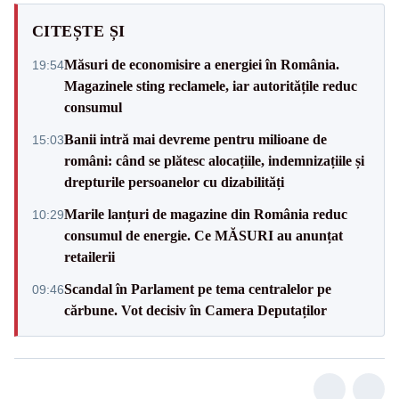
CITEȘTE ȘI
Măsuri de economisire a energiei în România.
19:54
Magazinele sting reclamele, iar autoritățile reduc
consumul
Banii intră mai devreme pentru milioane de
15:03
români: când se plătesc alocațiile, indemnizațiile și
drepturile persoanelor cu dizabilități
Marile lanțuri de magazine din România reduc
10:29
consumul de energie. Ce MĂSURI au anunțat
retailerii
Scandal în Parlament pe tema centralelor pe
09:46
cărbune. Vot decisiv în Camera Deputaților