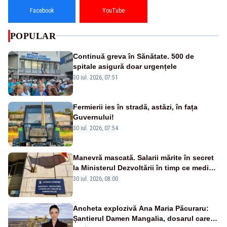
Facebook
YouTube
POPULAR
Continuă greva în Sănătate. 500 de
spitale asigură doar urgențele
30 iul. 2026, 07:51
Fermierii ies în stradă, astăzi, în fața
Guvernului!
30 iul. 2026, 07:54
Manevră mascată. Salarii mărite în secret
la Ministerul Dezvoltării în timp ce medicii
ies în stradă
30 iul. 2026, 08:00
Ancheta explozivă Ana Maria Păcuraru:
Șantierul Damen Mangalia, dosarul care