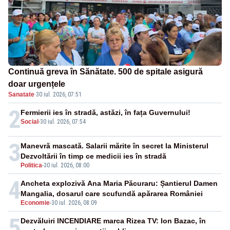
Continuă greva în Sănătate. 500 de spitale asigură
doar urgențele
Sanatate
·
30 iul. 2026, 07:51
2
Fermierii ies în stradă, astăzi, în fața Guvernului!
Social
-
30 iul. 2026, 07:54
3
Manevră mascată. Salarii mărite în secret la Ministerul
Dezvoltării în timp ce medicii ies în stradă
Politica
-
30 iul. 2026, 08:00
4
Ancheta explozivă Ana Maria Păcuraru: Șantierul Damen
Mangalia, dosarul care scufundă apărarea României
Economie
-
30 iul. 2026, 08:09
5
Dezvăluiri INCENDIARE marca Rizea TV: Ion Bazac, în