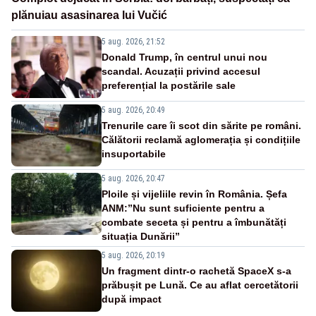
plănuiau asasinarea lui Vučić
5 aug. 2026, 21:52
Donald Trump, în centrul unui nou
scandal. Acuzații privind accesul
preferențial la postările sale
5 aug. 2026, 20:49
Trenurile care îi scot din sărite pe români.
Călătorii reclamă aglomerația și condițiile
insuportabile
5 aug. 2026, 20:47
Ploile și vijeliile revin în România. Șefa
ANM:”Nu sunt suficiente pentru a
combate seceta și pentru a îmbunătăți
situația Dunării”
5 aug. 2026, 20:19
Un fragment dintr-o rachetă SpaceX s-a
prăbușit pe Lună. Ce au aflat cercetătorii
după impact