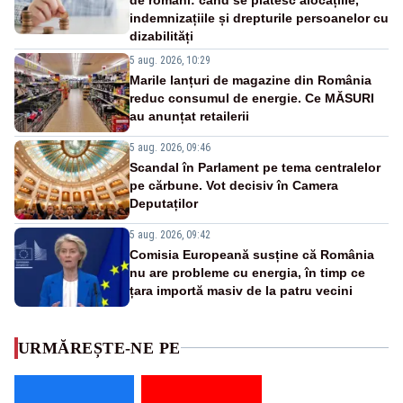
indemnizațiile și drepturile persoanelor cu
dizabilități
5 aug. 2026, 10:29
Marile lanțuri de magazine din România
reduc consumul de energie. Ce MĂSURI
au anunțat retailerii
5 aug. 2026, 09:46
Scandal în Parlament pe tema centralelor
pe cărbune. Vot decisiv în Camera
Deputaților
5 aug. 2026, 09:42
Comisia Europeană susține că România
nu are probleme cu energia, în timp ce
țara importă masiv de la patru vecini
URMĂREȘTE-NE PE