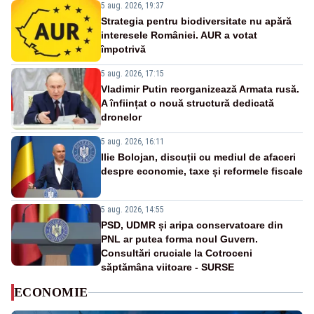
5 aug. 2026, 19:37
Strategia pentru biodiversitate nu apără
interesele României. AUR a votat
împotrivă
5 aug. 2026, 17:15
Vladimir Putin reorganizează Armata rusă.
A înființat o nouă structură dedicată
dronelor
5 aug. 2026, 16:11
Ilie Bolojan, discuții cu mediul de afaceri
despre economie, taxe și reformele fiscale
5 aug. 2026, 14:55
PSD, UDMR și aripa conservatoare din
PNL ar putea forma noul Guvern.
Consultări cruciale la Cotroceni
săptămâna viitoare - SURSE
ECONOMIE