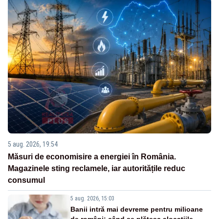
5 aug. 2026, 19:54
Măsuri de economisire a energiei în România.
Magazinele sting reclamele, iar autoritățile reduc
consumul
5 aug. 2026, 15:03
Banii intră mai devreme pentru milioane
de români: când se plătesc alocațiile,