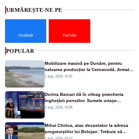
URMĂREȘTE-NE PE
Facebook
YouTube
POPULAR
Mobilizare masivă pe Dunăre, pentru
salvarea producției la Cernavodă. Armata
va detona o stâncă și va devia apa
2 aug. 2026, 10:07
fluviului - IMAGINI AERIENE
Dorina Barcari dă în vileag șmecheria
înghețării pensiilor. Sumele uriașe
pierdute de fiecare român
2 aug. 2026, 10:09
Mihai Chirica, atac devastator la adresa
progresiștilor lui Bolojan: Trebuie să
protejăm și natura, dar nu șținem omaneii
2 aug. 2026, 10:12