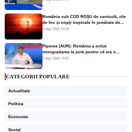
în stare permanentă de alertă
România sub COD ROȘU de caniculă, zile
de foc și nopți tropicale în jumătate de
țară
2 aug. 2026, 10:25
Piperea (AUR): România a evitat
retrogradarea la junk pentru că era o
catastrofă pentru bănci și fondurile de
2 aug. 2026, 10:01
pensii
CATEGORII POPULARE
Actualitate
Politica
Economie
Social