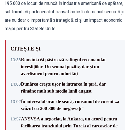
195.000 de locuri de muncă în industria americană de apărare,
subliniind că parteneriatul transatlantic în domeniul securității
are nu doar o importanță strategică, ci și un impact economic
major pentru Statele Unite.
CITEȘTE ȘI
România își păstrează ratingul recomandat
10:38
investițiilor. Un semnal pozitiv, dar și un
avertisment pentru autorități
Dunărea crește ușor la intrarea în țară, dar
14:03
rămâne mult sub media lunii august
În intervalul orar de seară, consumul de curent „a
13:02
scăzut cu 200-300 de megawați”
ANSVSA a negociat, la Ankara, un acord pentru
10:57
facilitarea tranzitului prin Turcia al carcaselor de