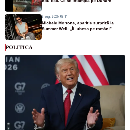
nou risc. Ce se întâmplă pe Dunăre
9 aug. 2026, 08:11
Michele Morrone, apariție surpriză la
Summer Well: „Îi iubesc pe români”
POLITICA