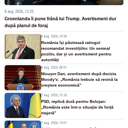
8 aug. 2026, 13:35
Groenlanda îi pune frână lui Trump. Avertisment dur
după planul de foraj
8 aug. 2026, 10:38
România își păstrează ratingul
recomandat investițiilor. Un semnal
pozitiv, dar și un avertisment pentru
autorități
8 aug. 2026, 08:51
Nicușor Dan, avertisment după decizia
Moody’s: „România trebuie să revină la
creștere economică”
7 aug. 2026, 15:26
PSD, replică dură pentru Bolojan:
„România este într-o situație de forță
majoră”
7 aug. 2026, 14:51