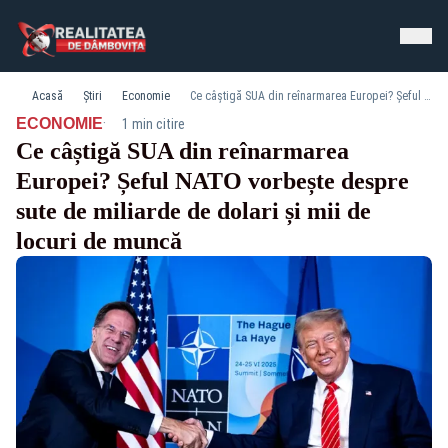
Acasă
Știri
Economie
Ce câștigă SUA din reînarmarea Europei? Șeful NATO vorbește despre sute de miliarde de dolari și mii de locuri de muncă
·
ECONOMIE
1 min citire
Ce câștigă SUA din reînarmarea
Europei? Șeful NATO vorbește despre
sute de miliarde de dolari și mii de
locuri de muncă