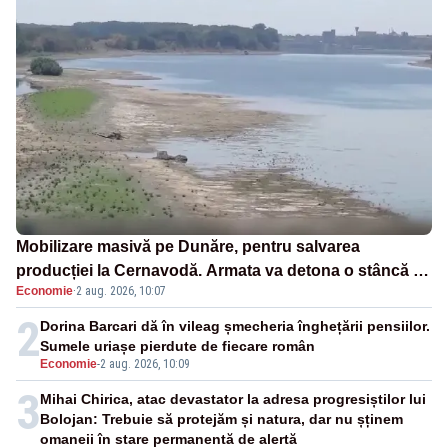
Mobilizare masivă pe Dunăre, pentru salvarea
producției la Cernavodă. Armata va detona o stâncă și
Economie
·
2 aug. 2026, 10:07
va devia apa fluviului - IMAGINI AERIENE
2
Dorina Barcari dă în vileag șmecheria înghețării pensiilor.
Sumele uriașe pierdute de fiecare român
Economie
-
2 aug. 2026, 10:09
3
Mihai Chirica, atac devastator la adresa progresiștilor lui
Bolojan: Trebuie să protejăm și natura, dar nu șținem
omaneii în stare permanentă de alertă