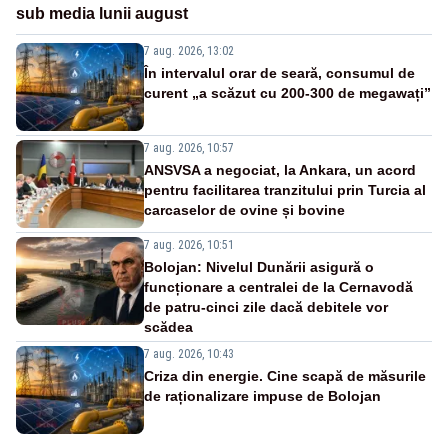
sub media lunii august
7 aug. 2026, 13:02
În intervalul orar de seară, consumul de
curent „a scăzut cu 200-300 de megawați”
7 aug. 2026, 10:57
ANSVSA a negociat, la Ankara, un acord
pentru facilitarea tranzitului prin Turcia al
carcaselor de ovine și bovine
7 aug. 2026, 10:51
Bolojan: Nivelul Dunării asigură o
funcționare a centralei de la Cernavodă
de patru-cinci zile dacă debitele vor
scădea
7 aug. 2026, 10:43
Criza din energie. Cine scapă de măsurile
de raționalizare impuse de Bolojan