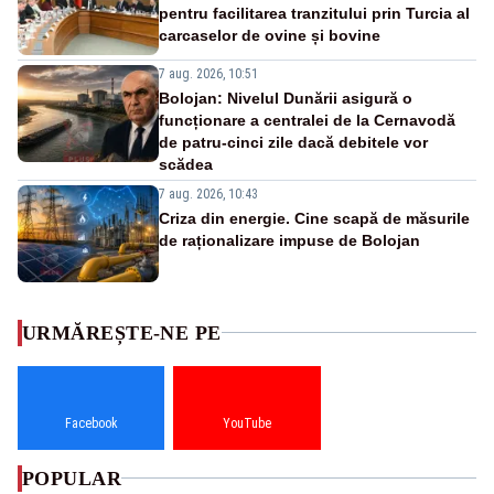
pentru facilitarea tranzitului prin Turcia al
carcaselor de ovine și bovine
7 aug. 2026, 10:51
Bolojan: Nivelul Dunării asigură o
funcționare a centralei de la Cernavodă
de patru-cinci zile dacă debitele vor
scădea
7 aug. 2026, 10:43
Criza din energie. Cine scapă de măsurile
de raționalizare impuse de Bolojan
URMĂREȘTE-NE PE
Facebook
YouTube
POPULAR