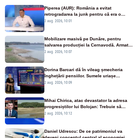
Piperea (AUR): România a evitat
retrogradarea la junk pentru că era o
catastrofă pentru bănci și fondurile de
2 aug. 2026, 10:01
pensii
Mobilizare masivă pe Dunăre, pentru
salvarea producției la Cernavodă. Armata
va detona o stâncă și va devia apa
2 aug. 2026, 10:07
fluviului - IMAGINI AERIENE
Dorina Barcari dă în vileag șmecheria
înghețării pensiilor. Sumele uriașe
pierdute de fiecare român
2 aug. 2026, 10:09
Mihai Chirica, atac devastator la adresa
progresiștilor lui Bolojan: Trebuie să
protejăm și natura, dar nu șținem omaneii
2 aug. 2026, 10:12
în stare permanentă de alertă
Daniel Udrescu: De ce patrimoniul va
deveni conceptul central al economiei