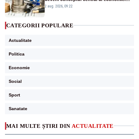
viitoare?
2 aug. 2026, 09:22
CATEGORII POPULARE
Actualitate
Politica
Economie
Social
Sport
Sanatate
MAI MULTE ȘTIRI DIN
ACTUALITATE