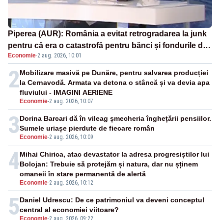
Piperea (AUR): România a evitat retrogradarea la junk
pentru că era o catastrofă pentru bănci și fondurile de
Economie
·
2 aug. 2026, 10:01
pensii
2
Mobilizare masivă pe Dunăre, pentru salvarea producției
la Cernavodă. Armata va detona o stâncă și va devia apa
fluviului - IMAGINI AERIENE
Economie
-
2 aug. 2026, 10:07
3
Dorina Barcari dă în vileag șmecheria înghețării pensiilor.
Sumele uriașe pierdute de fiecare român
Economie
-
2 aug. 2026, 10:09
4
Mihai Chirica, atac devastator la adresa progresiștilor lui
Bolojan: Trebuie să protejăm și natura, dar nu șținem
omaneii în stare permanentă de alertă
Economie
-
2 aug. 2026, 10:12
5
Daniel Udrescu: De ce patrimoniul va deveni conceptul
central al economiei viitoare?
Economie
-
2 aug. 2026, 09:22