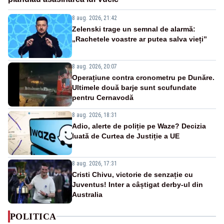
8 aug. 2026, 21:42
Zelenski trage un semnal de alarmă:
„Rachetele voastre ar putea salva vieți”
8 aug. 2026, 20:07
Operațiune contra cronometru pe Dunăre.
Ultimele două barje sunt scufundate
pentru Cernavodă
8 aug. 2026, 18:31
Adio, alerte de poliție pe Waze? Decizia
luată de Curtea de Justiție a UE
8 aug. 2026, 17:31
Cristi Chivu, victorie de senzație cu
Juventus! Inter a câștigat derby-ul din
Australia
POLITICA