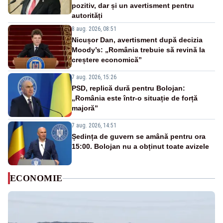
pozitiv, dar și un avertisment pentru
autorități
8 aug. 2026, 08:51
Nicușor Dan, avertisment după decizia
Moody’s: „România trebuie să revină la
creștere economică”
7 aug. 2026, 15:26
PSD, replică dură pentru Bolojan:
„România este într-o situație de forță
majoră”
7 aug. 2026, 14:51
Ședința de guvern se amână pentru ora
15:00. Bolojan nu a obținut toate avizele
ECONOMIE