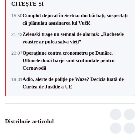
CITEȘTE ȘI
Complot dejucat în Serbia: doi bărbați, suspectați
15:50
că plănuiau asasinarea lui Vučić
Zelenski trage un semnal de alarmă: „Rachetele
21:42
voastre ar putea salva vieți”
Operațiune contra cronometru pe Dunăre.
20:07
Ultimele două barje sunt scufundate pentru
Cernavodă
Adio, alerte de poliție pe Waze? Decizia luată de
18:31
Curtea de Justiție a UE
Distribuie articolul