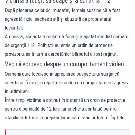
Victima a reușit să scape și a sunat la 112
După plecarea celor doi musafiri, femeia susține că a fost
agresată fizic, sechestrată și abuzată de proprietarul
locuinței.
A doua zi, aceasta a reușit să fugă și a apelat imediat numărul
de urgență 112. Polițiștii au emis un ordin de protecție
provizoriu, iar în urma cercetărilor bărbatul a fost reținut.
Vecinii vorbesc despre un comportament violent
Oamenii care locuiesc în apropierea suspectului susțin că
acesta ar fi avut în repetate rânduri un comportament agresiv
în ultimii ani.
Între timp, victima a obținut în instanță un ordin de protecție
pentru o perioadă de 12 luni, iar ancheta continuă pentru
stabilirea tuturor împrejurărilor în care s-au petrecut faptele.