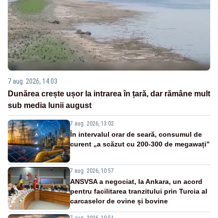
7 aug. 2026, 14:03
Dunărea crește ușor la intrarea în țară, dar rămâne mult
sub media lunii august
7 aug. 2026, 13:02
În intervalul orar de seară, consumul de
curent „a scăzut cu 200-300 de megawați”
7 aug. 2026, 10:57
ANSVSA a negociat, la Ankara, un acord
pentru facilitarea tranzitului prin Turcia al
carcaselor de ovine și bovine
7 aug. 2026, 10:51