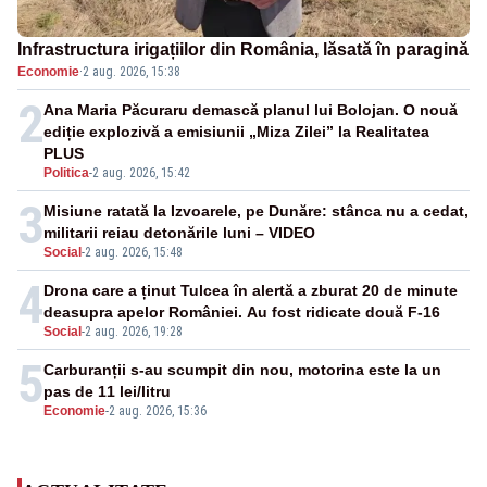
Infrastructura irigațiilor din România, lăsată în paragină
Economie
·
2 aug. 2026, 15:38
2
Ana Maria Păcuraru demască planul lui Bolojan. O nouă
ediție explozivă a emisiunii „Miza Zilei” la Realitatea
PLUS
Politica
-
2 aug. 2026, 15:42
3
Misiune ratată la Izvoarele, pe Dunăre: stânca nu a cedat,
militarii reiau detonările luni – VIDEO
Social
-
2 aug. 2026, 15:48
4
Drona care a ținut Tulcea în alertă a zburat 20 de minute
deasupra apelor României. Au fost ridicate două F-16
Social
-
2 aug. 2026, 19:28
5
Carburanții s-au scumpit din nou, motorina este la un
pas de 11 lei/litru
Economie
-
2 aug. 2026, 15:36