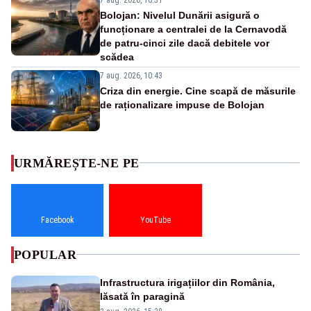
Bolojan: Nivelul Dunării asigură o
funcționare a centralei de la Cernavodă
de patru-cinci zile dacă debitele vor
scădea
7 aug. 2026, 10:43
Criza din energie. Cine scapă de măsurile
de raționalizare impuse de Bolojan
URMĂREȘTE-NE PE
Facebook
YouTube
POPULAR
Infrastructura irigațiilor din România,
lăsată în paragină