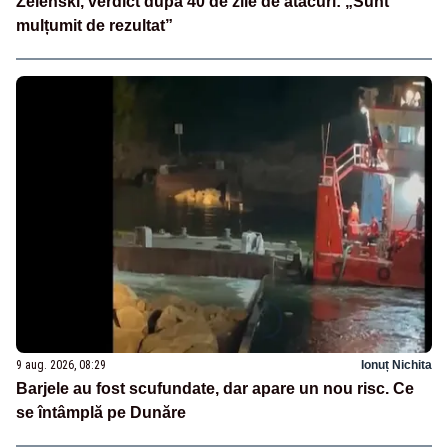
Zelenski, verdict după 40 de zile de atacuri: „Sunt
mulțumit de rezultat”
9 aug. 2026, 08:29
Ionuț Nichita
Barjele au fost scufundate, dar apare un nou risc. Ce
se întâmplă pe Dunăre