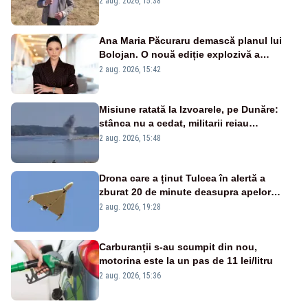
2 aug. 2026, 15:38
Ana Maria Păcuraru demască planul lui
Bolojan. O nouă ediție explozivă a
emisiunii „Miza Zilei” la Realitatea PLUS
2 aug. 2026, 15:42
Misiune ratată la Izvoarele, pe Dunăre:
stânca nu a cedat, militarii reiau
detonările luni – VIDEO
2 aug. 2026, 15:48
Drona care a ținut Tulcea în alertă a
zburat 20 de minute deasupra apelor
României. Au fost ridicate două F-16
2 aug. 2026, 19:28
Carburanții s-au scumpit din nou,
motorina este la un pas de 11 lei/litru
2 aug. 2026, 15:36