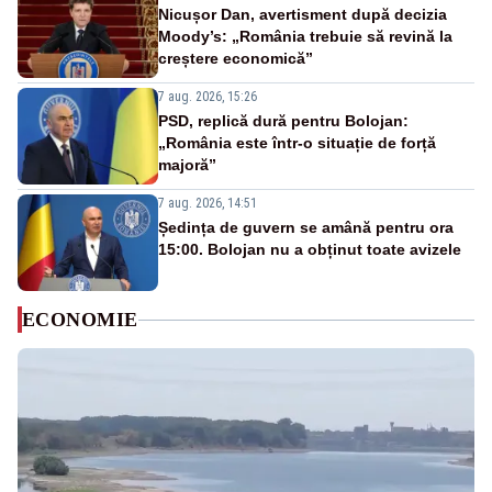
Nicușor Dan, avertisment după decizia
Moody’s: „România trebuie să revină la
creștere economică”
7 aug. 2026, 15:26
PSD, replică dură pentru Bolojan:
„România este într-o situație de forță
majoră”
7 aug. 2026, 14:51
Ședința de guvern se amână pentru ora
15:00. Bolojan nu a obținut toate avizele
ECONOMIE