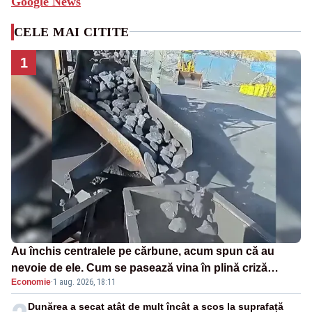
Google News
CELE MAI CITITE
1
Au închis centralele pe cărbune, acum spun că au
nevoie de ele. Cum se pasează vina în plină criză
Economie
·
1 aug. 2026, 18:11
energetică
Dunărea a secat atât de mult încât a scos la suprafață