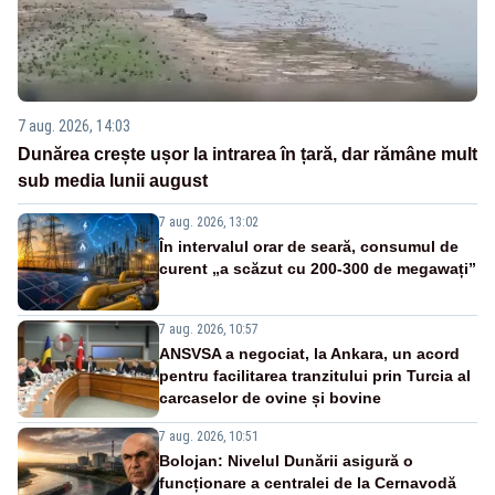
7 aug. 2026, 14:03
Dunărea crește ușor la intrarea în țară, dar rămâne mult
sub media lunii august
7 aug. 2026, 13:02
În intervalul orar de seară, consumul de
curent „a scăzut cu 200-300 de megawați”
7 aug. 2026, 10:57
ANSVSA a negociat, la Ankara, un acord
pentru facilitarea tranzitului prin Turcia al
carcaselor de ovine și bovine
7 aug. 2026, 10:51
Bolojan: Nivelul Dunării asigură o
funcționare a centralei de la Cernavodă