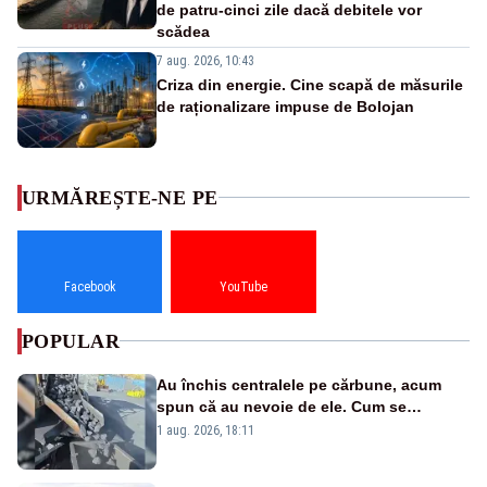
de patru-cinci zile dacă debitele vor
scădea
7 aug. 2026, 10:43
Criza din energie. Cine scapă de măsurile
de raționalizare impuse de Bolojan
URMĂREȘTE-NE PE
Facebook
YouTube
POPULAR
Au închis centralele pe cărbune, acum
spun că au nevoie de ele. Cum se
pasează vina în plină criză energetică
1 aug. 2026, 18:11