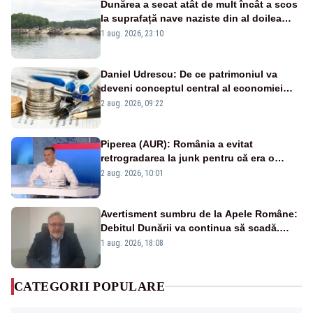
Dunărea a secat atât de mult încât a scos
la suprafață nave naziste din al doilea
război mondial
1 aug. 2026, 23:10
Daniel Udrescu: De ce patrimoniul va
deveni conceptul central al economiei
viitoare?
2 aug. 2026, 09:22
Piperea (AUR): România a evitat
retrogradarea la junk pentru că era o
catastrofă pentru bănci și fondurile de
2 aug. 2026, 10:01
pensii
Avertisment sumbru de la Apele Române:
Debitul Dunării va continua să scadă.
Cernavodă s-ar putea închide în 4 zile
1 aug. 2026, 18:08
CATEGORII POPULARE