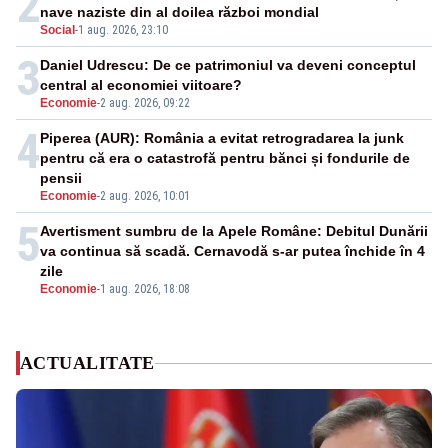
2
nave naziste din al doilea război mondial
Social
-
1 aug. 2026, 23:10
3
Daniel Udrescu: De ce patrimoniul va deveni conceptul
central al economiei viitoare?
Economie
-
2 aug. 2026, 09:22
4
Piperea (AUR): România a evitat retrogradarea la junk
pentru că era o catastrofă pentru bănci și fondurile de
pensii
Economie
-
2 aug. 2026, 10:01
5
Avertisment sumbru de la Apele Române: Debitul Dunării
va continua să scadă. Cernavodă s-ar putea închide în 4
zile
Economie
-
1 aug. 2026, 18:08
ACTUALITATE