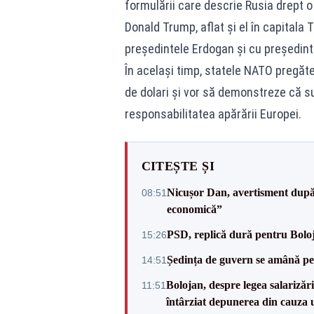
formulării care descrie Rusia drept 
Donald Trump, aflat și el în capitala 
președintele Erdogan și cu președint
În același timp, statele NATO pregăte
de dolari și vor să demonstreze că s
responsabilitatea apărării Europei.
CITEȘTE ȘI
Nicușor Dan, avertisment după 
08:51
economică”
PSD, replică dură pentru Boloj
15:26
Ședința de guvern se amână pen
14:51
Bolojan, despre legea salarizăr
11:51
întârziat depunerea din cauza u