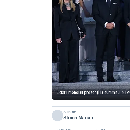
Liderii mondiali prezenți la summitul NT
Scris de
Stoica Marian