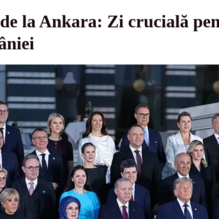
 la Ankara: Zi crucială pen
âniei