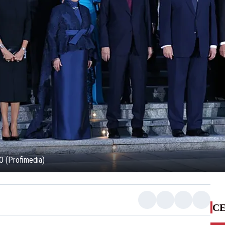
AO (Profimedia)
CE