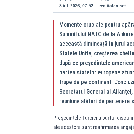
Publicat
Sursă
8 iul. 2026, 07:52
realitatea.net
Momente cruciale pentru apărar
Summitului NATO de la Ankara. 
acceastă dimineață în jurul ac
Statele Unite, creșterea cheltu
după ce președintele american D
partea statelor europene atunc
trupe de pe continent. Concluzi
Secretarul General al Alianței
reuniune alături de partenera 
Președintele Turciei a purtat discuții 
ale acestora sunt reafirmarea angaja