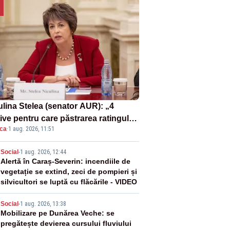
ulina Stelea (senator AUR): „4
ive pentru care păstrarea ratingului
ica
·
1 aug. 2026, 11:51
ară nu este o reușită pentru
ernul Bolojan”
2
Social
-
1 aug. 2026, 12:44
Alertă în Caraș-Severin: incendiile de
vegetație se extind, zeci de pompieri și
silvicultori se luptă cu flăcările - VIDEO
3
Social
-
1 aug. 2026, 13:38
Mobilizare pe Dunărea Veche: se
pregătește devierea cursului fluviului