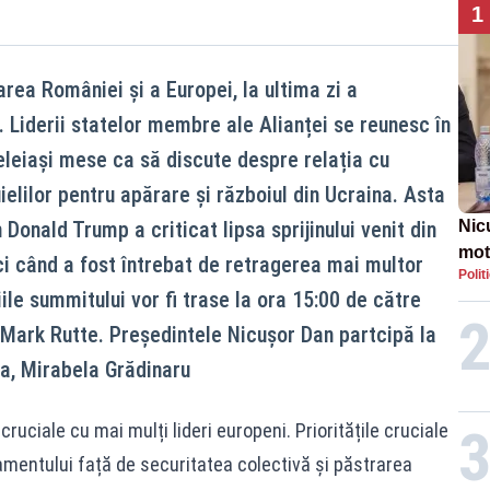
1
ea României și a Europei, la ultima zi a
Liderii statelor membre ale Alianței se reunesc în
eleiași mese ca să discute despre relația cu
ielilor pentru apărare și războiul din Ucraina. Asta
onald Trump a criticat lipsa sprijinului venit din
Nic
mot
i când a fost întrebat de retragerea mai multor
Polit
de ț
ile summitului vor fi trase la ora 15:00 de către
Guv
, Mark Rutte. Președintele Nicușor Dan partcipă la
sa, Mirabela Grădinaru
cruciale cu mai mulți lideri europeni. Prioritățile cruciale
mentului față de securitatea colectivă și păstrarea