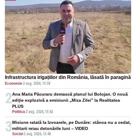
Infrastructura irigațiilor din România, lăsată în paragină
Economie
·
2 aug. 2026, 15:38
2
Ana Maria Păcuraru demască planul lui Bolojan. O nouă
ediție explozivă a emisiunii „Miza Zilei” la Realitatea
PLUS
Politica
-
2 aug. 2026, 15:42
3
Misiune ratată la Izvoarele, pe Dunăre: stânca nu a cedat,
militarii reiau detonările luni – VIDEO
Social
-
2 aug. 2026, 15:48