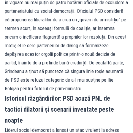
în vigoare nu mai puțin de patru hotărâri oficiale de excludere a
parteneriatului cu social-democrații. Oficialul PSD consideră
că propunerea liberalilor de a crea un „guvern de armistițiu” pe
termen scurt, în aceeași formulă de coaliție, ar însemna
oricum o încălcare flagrantă a propriilor lor rezoluții. Din acest
motiv, el le cere partenerilor de dialog să formalizeze
depășirea acestor orgolii politice printr-o nouă decizie de
partid, înainte de a pretinde bună-credință. De cealaltă parte,
Grindeanu a ținut să puncteze că singura linie roșie asumată
de PSD este refuzul categoric de a-l mai susține pe Ilie
Bolojan pentru fotoliul de prim-ministru.
Istoricul răzgândirilor: PSD acuză PNL de
tactici dilatorii și scenarii inventate peste
noapte
Liderul social-democrat a lansat un atac virulent la adresa