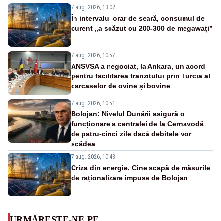
7 aug. 2026, 13:02
În intervalul orar de seară, consumul de
curent „a scăzut cu 200-300 de megawați”
7 aug. 2026, 10:57
ANSVSA a negociat, la Ankara, un acord
pentru facilitarea tranzitului prin Turcia al
carcaselor de ovine și bovine
7 aug. 2026, 10:51
Bolojan: Nivelul Dunării asigură o
funcționare a centralei de la Cernavodă
de patru-cinci zile dacă debitele vor
scădea
7 aug. 2026, 10:43
Criza din energie. Cine scapă de măsurile
de raționalizare impuse de Bolojan
URMĂREȘTE-NE PE