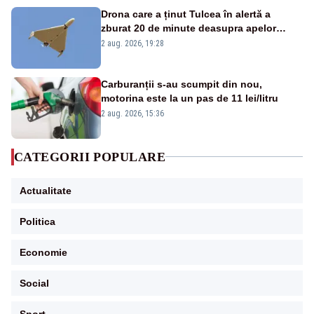
Drona care a ținut Tulcea în alertă a
zburat 20 de minute deasupra apelor
României. Au fost ridicate două F-16
2 aug. 2026, 19:28
Carburanții s-au scumpit din nou,
motorina este la un pas de 11 lei/litru
2 aug. 2026, 15:36
CATEGORII POPULARE
Actualitate
Politica
Economie
Social
Sport