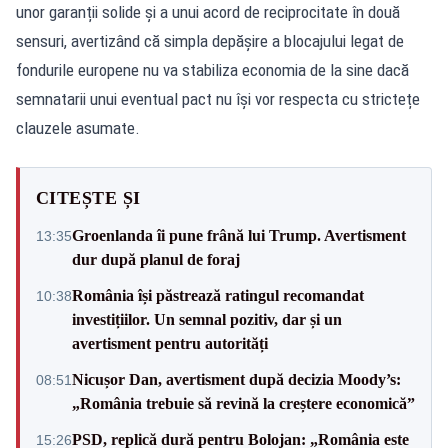
unor garanții solide și a unui acord de reciprocitate în două
sensuri, avertizând că simpla depășire a blocajului legat de
fondurile europene nu va stabiliza economia de la sine dacă
semnatarii unui eventual pact nu își vor respecta cu strictețe
clauzele asumate.
CITEȘTE ȘI
Groenlanda îi pune frână lui Trump. Avertisment
13:35
dur după planul de foraj
România își păstrează ratingul recomandat
10:38
investițiilor. Un semnal pozitiv, dar și un
avertisment pentru autorități
Nicușor Dan, avertisment după decizia Moody’s:
08:51
„România trebuie să revină la creștere economică”
PSD, replică dură pentru Bolojan: „România este
15:26