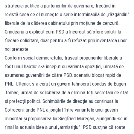
strategiei politice a partenerilor de guvernare, trecând în
revistă ceea ce el numește o serie interminabilă de „răzgândiri”
liberale de la căderea cabinetului prin moțiune de cenzură.
Grindeanu a explicat cum PSD a încercat să ofere soluții la
fiecare solicitare, doar pentru a fi refuzat prin inventarea unor
noi pretexte.
Conform social-democratului, traseul propunerilor liberale a
fost unul haotic: s-a început cu varianta opoziției, urmată de
asumarea guvernării de către PSD, scenariu blocat rapid de
PNL. Ulterior, s-a cerut un guvern tehnocrat condus de Eugen
Tomac, urmat de solicitarea de a elimina toți secretarii de stat
și prefecții politici. Schimbările de direcție au continuat la
Cotroceni, unde PNL a jonglat între variantele unui guvern
minoritar și propulsarea lui Siegfried Mureșan, ajungându-se în
final la actuala idee a unui „armistițiu”. PSD susține că toate