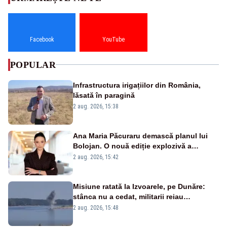
Facebook
YouTube
POPULAR
Infrastructura irigațiilor din România,
lăsată în paragină
2 aug. 2026, 15:38
Ana Maria Păcuraru demască planul lui
Bolojan. O nouă ediție explozivă a
emisiunii „Miza Zilei” la Realitatea PLUS
2 aug. 2026, 15:42
Misiune ratată la Izvoarele, pe Dunăre:
stânca nu a cedat, militarii reiau
detonările luni – VIDEO
2 aug. 2026, 15:48