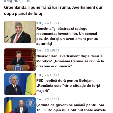
8 aug. 2026, 13:35
Groenlanda îi pune frână lui Trump. Avertisment dur
după planul de foraj
8 aug. 2026, 10:38
România își păstrează ratingul
recomandat investițiilor. Un semnal
pozitiv, dar și un avertisment pentru
autorități
8 aug. 2026, 08:51
Nicușor Dan, avertisment după decizia
Moody’s: „România trebuie să revină la
creștere economică”
7 aug. 2026, 15:26
PSD, replică dură pentru Bolojan:
„România este într-o situație de forță
majoră”
7 aug. 2026, 14:51
Ședința de guvern se amână pentru ora
15:00. Bolojan nu a obținut toate avizele