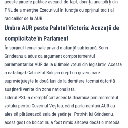
aceste piruete politice ascund, de fapt, dorința unei părți din
PNL de a menține Executivul în funcție cu sprijinul tacit al
radicalilor de la AUR.
Umbra AUR peste Palatul Victoria: Acuzații de
complicitate în Parlament
În sprijinul teoriei sale privind o alianță subterană, Sorin
Grindeanu a adus ca argument comportamentul
parlamentarilor AUR de la ultimele voturi din legislativ. Acesta
a catalogat Cabinetul Bolojan drept un guvern care
supraviețuiește la două luni de la demitere tocmai datorită
susținerii venite din zona naționalistă.
Liderul PSD a exemplificat această dinamică prin momentul
votului pentru Guvernul Veștea, când parlamentarii AUR au
ales să părăsească sala de ședințe. Potrivit lui Grindeanu,
acest gest de boicot nu a fost nimic altceva decât o metodă