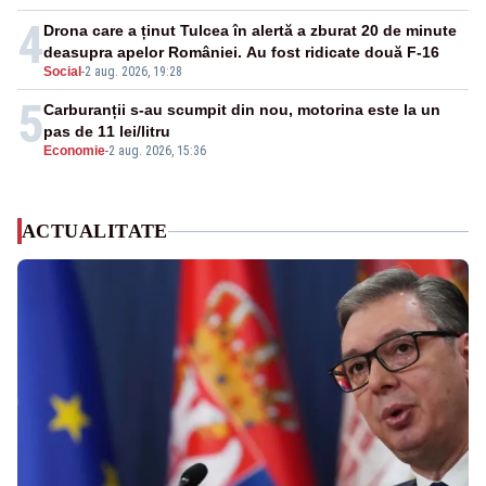
4
Drona care a ținut Tulcea în alertă a zburat 20 de minute
deasupra apelor României. Au fost ridicate două F-16
Social
-
2 aug. 2026, 19:28
5
Carburanții s-au scumpit din nou, motorina este la un
pas de 11 lei/litru
Economie
-
2 aug. 2026, 15:36
ACTUALITATE