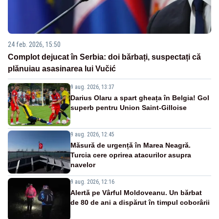
24 feb. 2026, 15:50
Complot dejucat în Serbia: doi bărbați, suspectați că
plănuiau asasinarea lui Vučić
9 aug. 2026, 13:37
Darius Olaru a spart gheața în Belgia! Gol
superb pentru Union Saint-Gilloise
9 aug. 2026, 12:45
Măsură de urgență în Marea Neagră.
Turcia cere oprirea atacurilor asupra
navelor
9 aug. 2026, 12:16
Alertă pe Vârful Moldoveanu. Un bărbat
de 80 de ani a dispărut în timpul coborârii