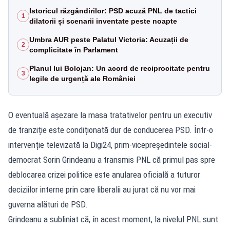
Istoricul răzgândirilor: PSD acuză PNL de tactici
1
dilatorii și scenarii inventate peste noapte
Umbra AUR peste Palatul Victoria: Acuzații de
2
complicitate în Parlament
Planul lui Bolojan: Un acord de reciprocitate pentru
3
legile de urgență ale României
O eventuală așezare la masa tratativelor pentru un executiv
de tranziție este condiționată dur de conducerea PSD. Într-o
intervenție televizată la Digi24, prim-vicepreședintele social-
democrat Sorin Grindeanu a transmis PNL că primul pas spre
deblocarea crizei politice este anularea oficială a tuturor
deciziilor interne prin care liberalii au jurat că nu vor mai
guverna alături de PSD.
Grindeanu a subliniat că, în acest moment, la nivelul PNL sunt