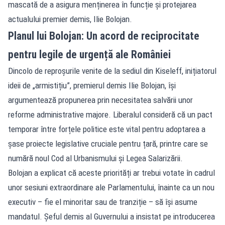
mascată de a asigura menținerea în funcție și protejarea
actualului premier demis, Ilie Bolojan.
Planul lui Bolojan: Un acord de reciprocitate
pentru legile de urgență ale României
Dincolo de reproșurile venite de la sediul din Kiseleff, inițiatorul
ideii de „armistițiu”, premierul demis Ilie Bolojan, își
argumentează propunerea prin necesitatea salvării unor
reforme administrative majore. Liberalul consideră că un pact
temporar între forțele politice este vital pentru adoptarea a
șase proiecte legislative cruciale pentru țară, printre care se
numără noul Cod al Urbanismului și Legea Salarizării.
Bolojan a explicat că aceste priorități ar trebui votate în cadrul
unor sesiuni extraordinare ale Parlamentului, înainte ca un nou
executiv – fie el minoritar sau de tranziție – să își asume
mandatul. Șeful demis al Guvernului a insistat pe introducerea