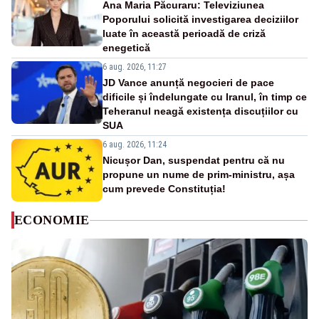
Ana Maria Păcuraru: Televiziunea
Poporului solicită investigarea deciziilor
luate în această perioadă de criză
enegetică
6 aug. 2026, 11:27
JD Vance anunță negocieri de pace
dificile și îndelungate cu Iranul, în timp ce
Teheranul neagă existența discuțiilor cu
SUA
6 aug. 2026, 11:24
Nicușor Dan, suspendat pentru că nu
propune un nume de prim-ministru, așa
cum prevede Constituția!
ECONOMIE