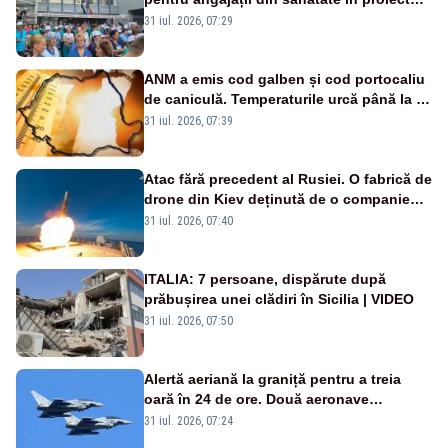
Legii salarizării
31 iul. 2026, 07:29
ANM a emis cod galben și cod portocaliu
de caniculă. Temperaturile urcă până la 38
de grade, iar nopțile devin tropicale
31 iul. 2026, 07:39
Atac fără precedent al Rusiei. O fabrică de
drone din Kiev deținută de o companie
americană, distrusă de o rachetă
31 iul. 2026, 07:40
rusească
ITALIA: 7 persoane, dispărute după
prăbușirea unei clădiri în Sicilia | VIDEO
31 iul. 2026, 07:50
Alertă aeriană la graniță pentru a treia
oară în 24 de ore. Două aeronave
Eurofighter britanice au fost ridicate de la
31 iul. 2026, 07:24
sol