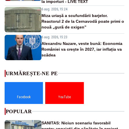
la importuri - LIVE TEXT
6 aug. 2026, 15:24
Miza uriașă a scufundării barjelor.
Reactorul 2 de la Cernavodă poate primi o
nouă „gură de oxigen”
6 aug. 2026, 15:23
Alexandru Nazare, veste bună: Economia
României va crește în 2027, iar inflația va
scădea
URMĂREȘTE-NE PE
Facebook
YouTube
POPULAR
SANITAS: Niciun scenariu favorabil
pentru angajații din sănătate în proiectul