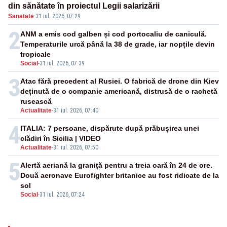
din sănătate în proiectul Legii salarizării
Sanatate
·
31 iul. 2026, 07:29
2
ANM a emis cod galben și cod portocaliu de caniculă.
Temperaturile urcă până la 38 de grade, iar nopțile devin
tropicale
Social
-
31 iul. 2026, 07:39
3
Atac fără precedent al Rusiei. O fabrică de drone din Kiev
deținută de o companie americană, distrusă de o rachetă
rusească
Actualitate
-
31 iul. 2026, 07:40
4
ITALIA: 7 persoane, dispărute după prăbușirea unei
clădiri în Sicilia | VIDEO
Actualitate
-
31 iul. 2026, 07:50
5
Alertă aeriană la graniță pentru a treia oară în 24 de ore.
Două aeronave Eurofighter britanice au fost ridicate de la
sol
Social
-
31 iul. 2026, 07:24