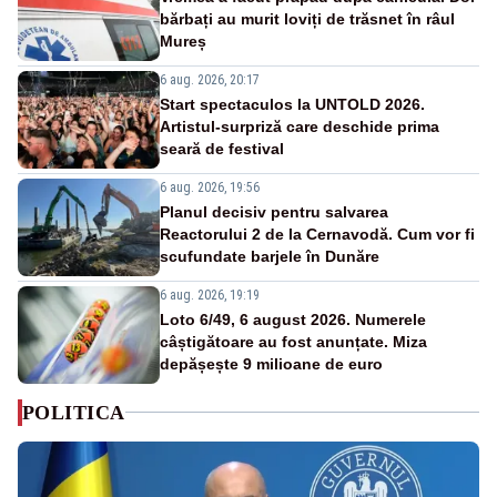
bărbați au murit loviți de trăsnet în râul
Mureș
6 aug. 2026, 20:17
Start spectaculos la UNTOLD 2026.
Artistul-surpriză care deschide prima
seară de festival
6 aug. 2026, 19:56
Planul decisiv pentru salvarea
Reactorului 2 de la Cernavodă. Cum vor fi
scufundate barjele în Dunăre
6 aug. 2026, 19:19
Loto 6/49, 6 august 2026. Numerele
câștigătoare au fost anunțate. Miza
depășește 9 milioane de euro
POLITICA