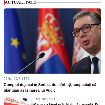
ACTUALITATE
24 feb. 2026, 15:50
Complot dejucat în Serbia: doi bărbați, suspectați că
plănuiau asasinarea lui Vučić
6 aug. 2026, 21:39
Vremea a făcut prăpăd după caniculă. Doi