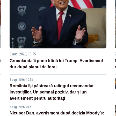
8 aug. 2026, 13:35
i
Groenlanda îi pune frână lui Trump. Avertisment
dur după planul de foraj
8 aug. 2026, 10:38
România își păstrează ratingul recomandat
investițiilor. Un semnal pozitiv, dar și un
avertisment pentru autorități
8 aug. 2026, 08:51
Nicușor Dan, avertisment după decizia Moody’s: