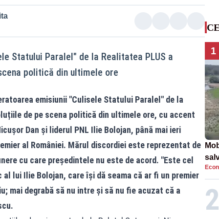
ta
CE
1
le Statului Paralel" de la Realitatea PLUS a
scena politică din ultimele ore
toarea emisiunii "Culisele Statului Paralel" de la
uțiile de pe scena politică din ultimele ore, cu accent
cușor Dan și liderul PNL Ilie Bolojan, până mai ieri
premier al României. Mărul discordiei este reprezentat de
Mob
sal
nere cu care președintele nu este de acord. "Este cel
Econ
Arm
al lui Ilie Bolojan, care își dă seama că ar fi un premier
apa
iu; mai degrabă să nu intre și să nu fie acuzat că a
scu.