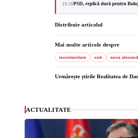
PSD, replică dură pentru Boloj
15:26
Distribuie articolul
Mai multe articole despre
recomandare
cub
anca alexan
Urmărește știrile Realitatea de Da
ACTUALITATE