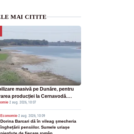
LE MAI CITITE
ilizare masivă pe Dunăre, pentru
varea producției la Cernavodă.
omie
·
2 aug. 2026, 10:07
ata va detona o stâncă și va devia
 fluviului - IMAGINI AERIENE
2
Economie
-
2 aug. 2026, 10:09
Dorina Barcari dă în vileag șmecheria
înghețării pensiilor. Sumele uriașe
pierdute de fiecare român