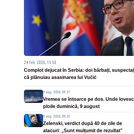
24 feb. 2026, 15:50
Complot dejucat în Serbia: doi bărbați, suspectaț
că plănuiau asasinarea lui Vučić
9 aug. 2026, 09:37
Vremea se întoarce pe dos. Unde lovesc
ploile duminică, 9 august
9 aug. 2026, 09:35
Zelenski, verdict după 40 de zile de
atacuri: „Sunt mulțumit de rezultat”