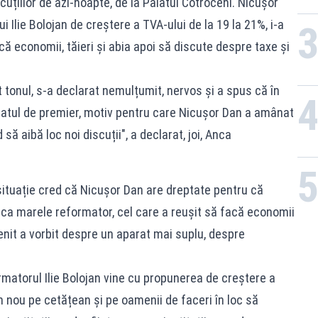
uțiilor de azi-noapte, de la Palatul Cotroceni. Nicușor
 Ilie Bolojan de creștere a TVA-ului de la 19 la 21%, i-a
că economii, tăieri și abia apoi să discute despre taxe și
at tonul, s-a declarat nemulțumit, nervos și a spus că în
atul de premier, motiv pentru care Nicușor Dan a amânat
să aibă loc noi discuții", a declarat, joi, Anca
situație cred că Nicușor Dan are dreptate pentru că
ca marele reformator, cel care a reușit să facă economii
enit a vorbit despre un aparat mai suplu, despre
rmatorul Ilie Bolojan vine cu propunerea de creștere a
n nou pe cetățean și pe oamenii de faceri în loc să