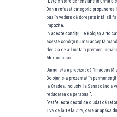
"Este o stare de tensiune în urma disc
Dan a refuzat categoric propunerea lui
pus în vedere că doreșete întâi să fa
impozite.
În aceste condiții Ilie Bolojan a ridic
aceste condiții nu mai acceptă mand
decizia de a-l instala premier, urmând 
Alexandrescu.
Jurnalista a precizat că "în această 
Bolojan s-a prezentat în permanență 
la Oradea, inclusiv la Senat când a v
reducerea de personal".
"Astfel este destul de ciudat că refo
TVA de la 19 la 21%, care ar apăsa di