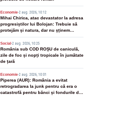
3
Economie
-
2 aug. 2026, 10:12
Mihai Chirica, atac devastator la adresa
progresiștilor lui Bolojan: Trebuie să
protejăm și natura, dar nu șținem
omaneii în stare permanentă de alertă
4
Social
-
2 aug. 2026, 10:25
România sub COD ROȘU de caniculă,
zile de foc și nopți tropicale în jumătate
de țară
5
Economie
-
2 aug. 2026, 10:01
Piperea (AUR): România a evitat
retrogradarea la junk pentru că era o
catastrofă pentru bănci și fondurile de
pensii