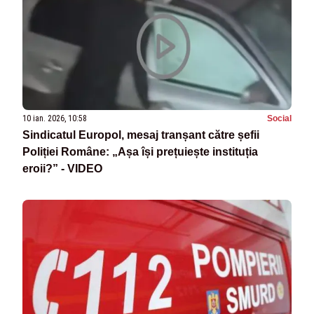
10 ian. 2026, 10:58
Social
Sindicatul Europol, mesaj tranșant către șefii
Poliției Române: „Așa își prețuiește instituția
eroii?” - VIDEO