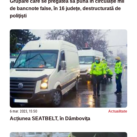
Grupare care se pregătea să pună în circulație mii
de bancnote false, în 16 judeţe, destructurată de
poliţişti
6 mar. 2023, 15:50
Actualitate
Acțiunea SEATBELT, în Dâmboviţa