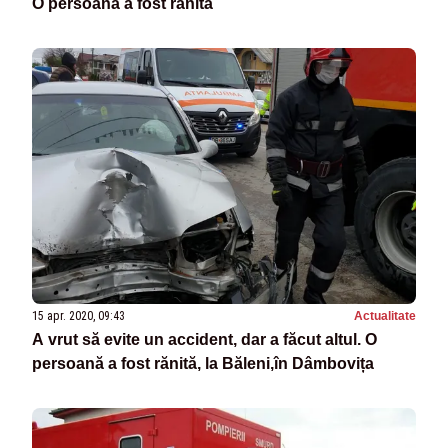
O persoană a fost rănită
15 apr. 2020, 09:43
Actualitate
A vrut să evite un accident, dar a făcut altul. O
persoană a fost rănită, la Băleni,în Dâmbovița