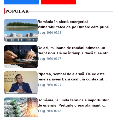
POPULAR
România în alertă energetică |
Vulnerabilitatea de pe Dunăre care pune
în pericol Centrala Cernavodă era
1 aug. 2026, 09:32
cunoscută de pe vremea lui Ceaușescu
De azi, milioane de români primesc un
drept nou. Ce se întâmplă dacă ți se strică
un produs
1 aug. 2026, 09:37
Piperea, semnal de alarmă. De ce este
bine să avem bani cash, în contextul
alertei energetice?
1 aug. 2026, 09:39
România, la limita tehnică a importurilor
de energie. Prețurile cresc alarmant -
Analiză Realitatea Plus
1 aug. 2026, 09:46