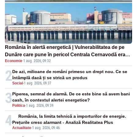
România în alertă energetică | Vulnerabilitatea de pe
Dunăre care pune în pericol Centrala Cernavodă era
Economie
·
1 aug. 2026, 09:32
cunoscută de pe vremea lui Ceaușescu
2
De azi, milioane de români primesc un drept nou. Ce se
întâmplă dacă ți se strică un produs
Social
-
1 aug. 2026, 09:37
3
Piperea, semnal de alarmă. De ce este bine să avem bani
cash, în contextul alertei energetice?
Politica
-
1 aug. 2026, 09:39
4
România, la limita tehnică a importurilor de energie.
Prețurile cresc alarmant - Analiză Realitatea Plus
Actualitate
-
1 aug. 2026, 09:46