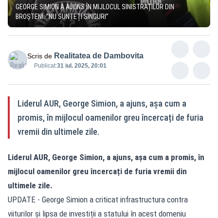
GEORGE SIMION A AJUNS ÎN MIJLOCUL SINISTRAȚILOR DIN
BROȘTENI: ”NU SUNTEȚI SINGURI”
Realitatea de Dambovita
Scris de
Publicat:
31 iul. 2025, 20:01
Liderul AUR, George Simion, a ajuns, așa cum a
promis, în mijlocul oamenilor greu încercați de furia
vremii din ultimele zile.
Liderul AUR, George Simion, a ajuns, așa cum a promis, în
mijlocul oamenilor greu încercați de furia vremii din
ultimele zile.
UPDATE - George Simion a criticat infrastructura contra
viiturilor și lipsa de investiții a statului în acest domeniu