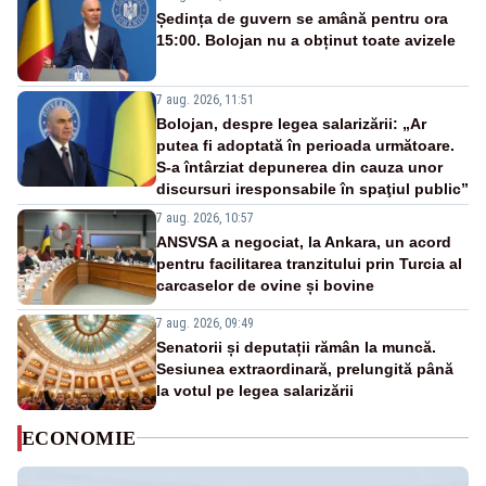
Ședința de guvern se amână pentru ora
15:00. Bolojan nu a obținut toate avizele
7 aug. 2026, 11:51
Bolojan, despre legea salarizării: „Ar
putea fi adoptată în perioada următoare.
S-a întârziat depunerea din cauza unor
discursuri iresponsabile în spaţiul public”
7 aug. 2026, 10:57
ANSVSA a negociat, la Ankara, un acord
pentru facilitarea tranzitului prin Turcia al
carcaselor de ovine și bovine
7 aug. 2026, 09:49
Senatorii și deputații rămân la muncă.
Sesiunea extraordinară, prelungită până
la votul pe legea salarizării
ECONOMIE