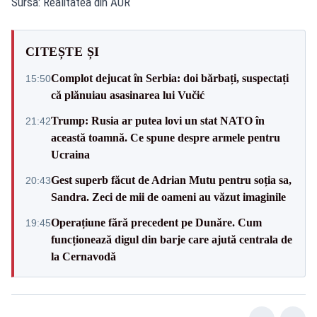
Sursa: Realitatea din AUR
CITEȘTE ȘI
Complot dejucat în Serbia: doi bărbați, suspectați
15:50
că plănuiau asasinarea lui Vučić
Trump: Rusia ar putea lovi un stat NATO în
21:42
această toamnă. Ce spune despre armele pentru
Ucraina
Gest superb făcut de Adrian Mutu pentru soția sa,
20:43
Sandra. Zeci de mii de oameni au văzut imaginile
Operațiune fără precedent pe Dunăre. Cum
19:45
funcționează digul din barje care ajută centrala de
la Cernavodă