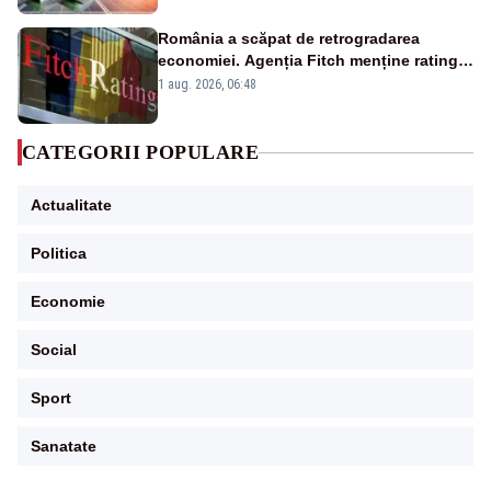
România a scăpat de retrogradarea
economiei. Agenția Fitch menține ratingul
„BBB-” cu perspectivă negativă
1 aug. 2026, 06:48
CATEGORII POPULARE
Actualitate
Politica
Economie
Social
Sport
Sanatate