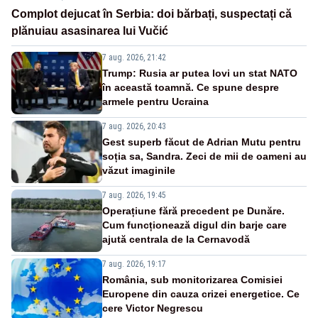
Complot dejucat în Serbia: doi bărbați, suspectați că
plănuiau asasinarea lui Vučić
7 aug. 2026, 21:42
Trump: Rusia ar putea lovi un stat NATO
în această toamnă. Ce spune despre
armele pentru Ucraina
7 aug. 2026, 20:43
Gest superb făcut de Adrian Mutu pentru
soția sa, Sandra. Zeci de mii de oameni au
văzut imaginile
7 aug. 2026, 19:45
Operațiune fără precedent pe Dunăre.
Cum funcționează digul din barje care
ajută centrala de la Cernavodă
7 aug. 2026, 19:17
România, sub monitorizarea Comisiei
Europene din cauza crizei energetice. Ce
cere Victor Negrescu