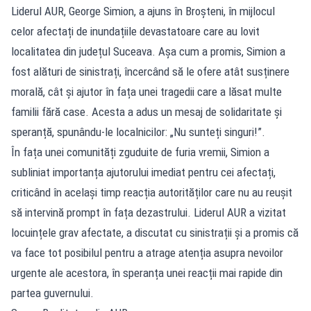
Liderul AUR, George Simion, a ajuns în Broșteni, în mijlocul
celor afectați de inundațiile devastatoare care au lovit
localitatea din județul Suceava. Așa cum a promis, Simion a
fost alături de sinistrați, încercând să le ofere atât susținere
morală, cât și ajutor în fața unei tragedii care a lăsat multe
familii fără case. Acesta a adus un mesaj de solidaritate și
speranță, spunându-le localnicilor: „Nu sunteți singuri!”.
În fața unei comunități zguduite de furia vremii, Simion a
subliniat importanța ajutorului imediat pentru cei afectați,
criticând în același timp reacția autorităților care nu au reușit
să intervină prompt în fața dezastrului. Liderul AUR a vizitat
locuințele grav afectate, a discutat cu sinistrații și a promis că
va face tot posibilul pentru a atrage atenția asupra nevoilor
urgente ale acestora, în speranța unei reacții mai rapide din
partea guvernului.