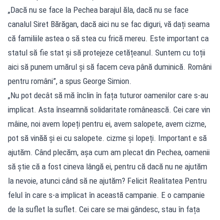
„Dacă nu se face la Pechea barajul ăla, dacă nu se face
canalul Siret Bărăgan, dacă aici nu se fac diguri, vă dați seama
că familiile astea o să stea cu frică mereu. Este important ca
statul să fie stat și să protejeze cetățeanul. Suntem cu toții
aici să punem umărul și să facem ceva până duminică. Români
pentru români”, a spus George Simion.
„Nu pot decât să mă înclin în fața tuturor oamenilor care s-au
implicat. Asta înseamnă solidaritate românească. Cei care vin
mâine, noi avem lopeți pentru ei, avem salopete, avem cizme,
pot să vinăă și ei cu salopete. cizme și lopeți. Important e să
ajutăm. Când plecăm, așa cum am plecat din Pechea, oamenii
să știe că a fost cineva lângă ei, pentru că dacă nu ne ajutăm
la nevoie, atunci când să ne ajutăm? Felicit Realitatea Pentru
felul în care s-a implicat în această campanie. E o campanie
de la suflet la suflet. Cei care se mai gândesc, stau în fața