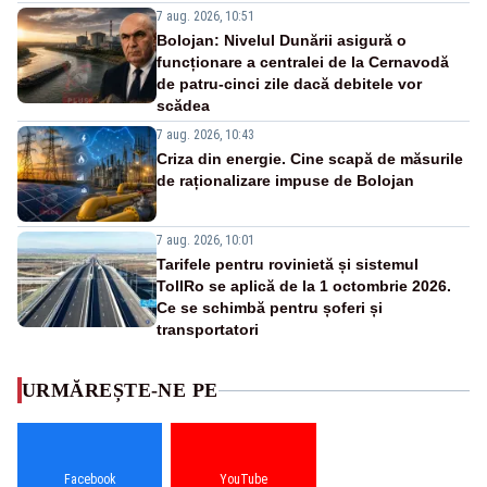
7 aug. 2026, 10:51
Bolojan: Nivelul Dunării asigură o
funcționare a centralei de la Cernavodă
de patru-cinci zile dacă debitele vor
scădea
7 aug. 2026, 10:43
Criza din energie. Cine scapă de măsurile
de raționalizare impuse de Bolojan
7 aug. 2026, 10:01
Tarifele pentru rovinietă și sistemul
TollRo se aplică de la 1 octombrie 2026.
Ce se schimbă pentru șoferi și
transportatori
URMĂREȘTE-NE PE
Facebook
YouTube