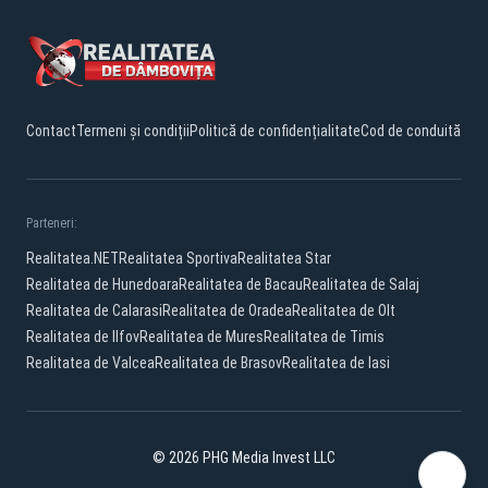
Contact
Termeni și condiții
Politică de confidențialitate
Cod de conduită
Parteneri:
Realitatea.NET
Realitatea Sportiva
Realitatea Star
Realitatea de Hunedoara
Realitatea de Bacau
Realitatea de Salaj
Realitatea de Calarasi
Realitatea de Oradea
Realitatea de Olt
Realitatea de Ilfov
Realitatea de Mures
Realitatea de Timis
Realitatea de Valcea
Realitatea de Brasov
Realitatea de Iasi
© 2026 PHG Media Invest LLC
Facebook
YouTube