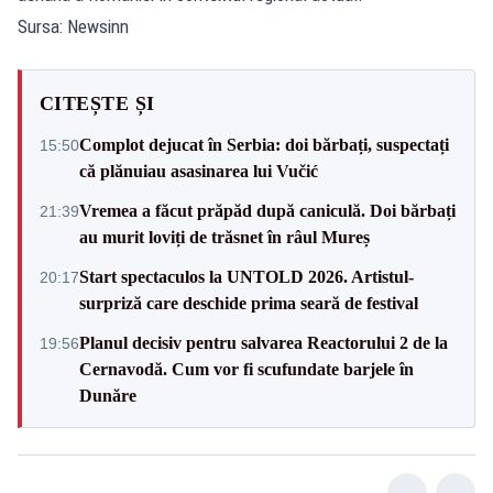
Sursa: Newsinn
CITEȘTE ȘI
Complot dejucat în Serbia: doi bărbați, suspectați
15:50
că plănuiau asasinarea lui Vučić
Vremea a făcut prăpăd după caniculă. Doi bărbați
21:39
au murit loviți de trăsnet în râul Mureș
Start spectaculos la UNTOLD 2026. Artistul-
20:17
surpriză care deschide prima seară de festival
Planul decisiv pentru salvarea Reactorului 2 de la
19:56
Cernavodă. Cum vor fi scufundate barjele în
Dunăre