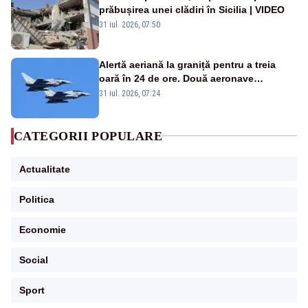
prăbușirea unei clădiri în Sicilia | VIDEO
31 iul. 2026, 07:50
Alertă aeriană la graniță pentru a treia
oară în 24 de ore. Două aeronave
Eurofighter britanice au fost ridicate de la
31 iul. 2026, 07:24
sol
CATEGORII POPULARE
Actualitate
Politica
Economie
Social
Sport