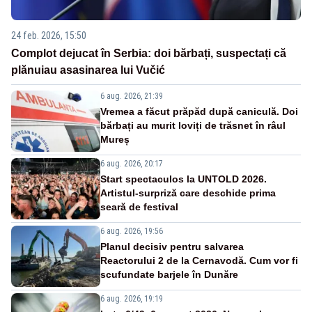
24 feb. 2026, 15:50
Complot dejucat în Serbia: doi bărbați, suspectați că
plănuiau asasinarea lui Vučić
6 aug. 2026, 21:39
Vremea a făcut prăpăd după caniculă. Doi
bărbați au murit loviți de trăsnet în râul
Mureș
6 aug. 2026, 20:17
Start spectaculos la UNTOLD 2026.
Artistul-surpriză care deschide prima
seară de festival
6 aug. 2026, 19:56
Planul decisiv pentru salvarea
Reactorului 2 de la Cernavodă. Cum vor fi
scufundate barjele în Dunăre
6 aug. 2026, 19:19