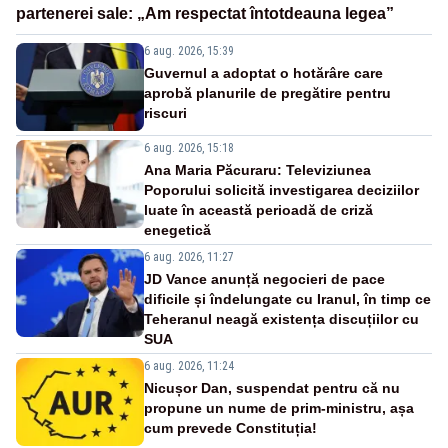
partenerei sale: „Am respectat întotdeauna legea”
6 aug. 2026, 15:39
Guvernul a adoptat o hotărâre care
aprobă planurile de pregătire pentru
riscuri
6 aug. 2026, 15:18
Ana Maria Păcuraru: Televiziunea
Poporului solicită investigarea deciziilor
luate în această perioadă de criză
enegetică
6 aug. 2026, 11:27
JD Vance anunță negocieri de pace
dificile și îndelungate cu Iranul, în timp ce
Teheranul neagă existența discuțiilor cu
SUA
6 aug. 2026, 11:24
Nicușor Dan, suspendat pentru că nu
propune un nume de prim-ministru, așa
cum prevede Constituția!