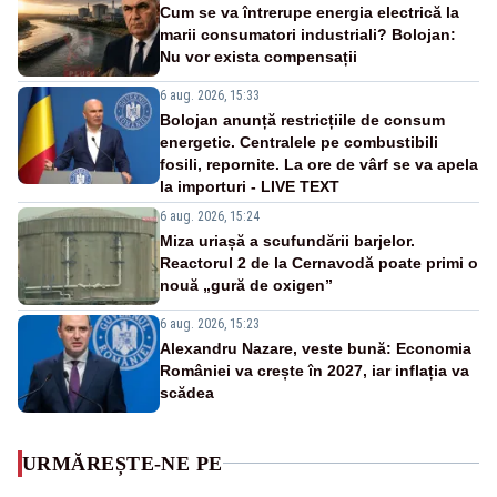
Cum se va întrerupe energia electrică la
marii consumatori industriali? Bolojan:
Nu vor exista compensații
6 aug. 2026, 15:33
Bolojan anunță restricțiile de consum
energetic. Centralele pe combustibili
fosili, repornite. La ore de vârf se va apela
la importuri - LIVE TEXT
6 aug. 2026, 15:24
Miza uriașă a scufundării barjelor.
Reactorul 2 de la Cernavodă poate primi o
nouă „gură de oxigen”
6 aug. 2026, 15:23
Alexandru Nazare, veste bună: Economia
României va crește în 2027, iar inflația va
scădea
URMĂREȘTE-NE PE