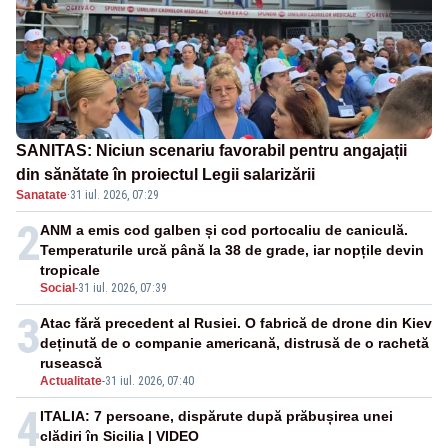
SANITAS: Niciun scenariu favorabil pentru angajații
din sănătate în proiectul Legii salarizării
Sanatate
·
31 iul. 2026, 07:29
2
ANM a emis cod galben și cod portocaliu de caniculă.
Temperaturile urcă până la 38 de grade, iar nopțile devin
tropicale
Social
-
31 iul. 2026, 07:39
3
Atac fără precedent al Rusiei. O fabrică de drone din Kiev
deținută de o companie americană, distrusă de o rachetă
rusească
Actualitate
-
31 iul. 2026, 07:40
4
ITALIA: 7 persoane, dispărute după prăbușirea unei
clădiri în Sicilia | VIDEO