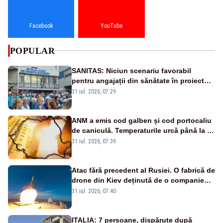
Facebook
YouTube
POPULAR
SANITAS: Niciun scenariu favorabil
pentru angajații din sănătate în proiectul
Legii salarizării
31 iul. 2026, 07:29
ANM a emis cod galben și cod portocaliu
de caniculă. Temperaturile urcă până la 38
de grade, iar nopțile devin tropicale
31 iul. 2026, 07:39
Atac fără precedent al Rusiei. O fabrică de
drone din Kiev deținută de o companie
americană, distrusă de o rachetă
31 iul. 2026, 07:40
rusească
ITALIA: 7 persoane, dispărute după