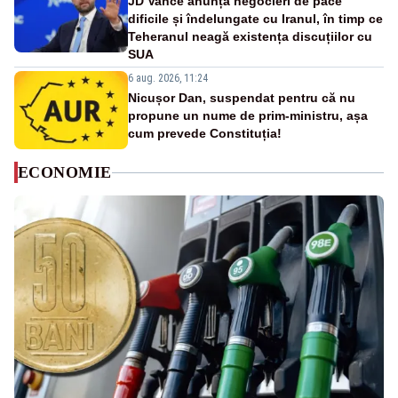
JD Vance anunță negocieri de pace
dificile și îndelungate cu Iranul, în timp ce
Teheranul neagă existența discuțiilor cu
SUA
6 aug. 2026, 11:24
Nicușor Dan, suspendat pentru că nu
propune un nume de prim-ministru, așa
cum prevede Constituția!
ECONOMIE