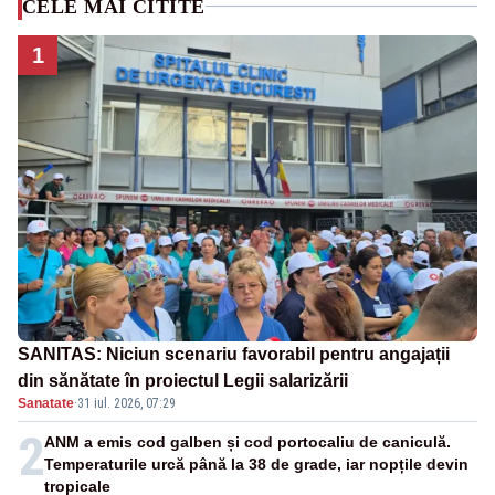
CELE MAI CITITE
1
SANITAS: Niciun scenariu favorabil pentru angajații
din sănătate în proiectul Legii salarizării
Sanatate
·
31 iul. 2026, 07:29
2
ANM a emis cod galben și cod portocaliu de caniculă.
Temperaturile urcă până la 38 de grade, iar nopțile devin
tropicale