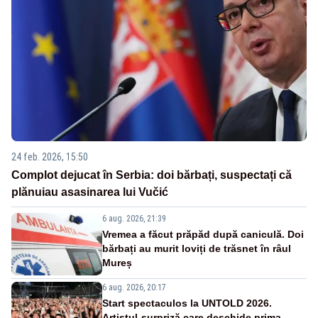
24 feb. 2026, 15:50
Complot dejucat în Serbia: doi bărbați, suspectați că
plănuiau asasinarea lui Vučić
6 aug. 2026, 21:39
Vremea a făcut prăpăd după caniculă. Doi
bărbați au murit loviți de trăsnet în râul
Mureș
6 aug. 2026, 20:17
Start spectaculos la UNTOLD 2026.
Artistul-surpriză care deschide prima