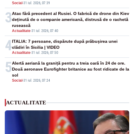
Social
-
31 iul. 2026, 07:39
3
Atac fără precedent al Rusiei. O fabrică de drone din Kiev
deținută de o companie americană, distrusă de o rachetă
rusească
Actualitate
-
31 iul. 2026, 07:40
4
ITALIA: 7 persoane, dispărute după prăbușirea unei
clădiri în Sicilia | VIDEO
Actualitate
-
31 iul. 2026, 07:50
5
Alertă aeriană la graniță pentru a treia oară în 24 de ore.
Două aeronave Eurofighter britanice au fost ridicate de la
sol
Social
-
31 iul. 2026, 07:24
ACTUALITATE