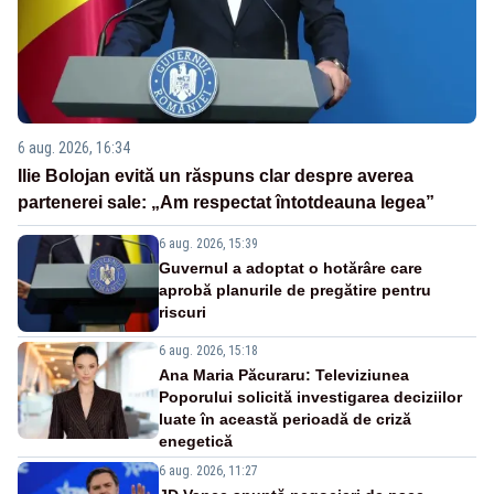
6 aug. 2026, 16:34
Ilie Bolojan evită un răspuns clar despre averea
partenerei sale: „Am respectat întotdeauna legea”
6 aug. 2026, 15:39
Guvernul a adoptat o hotărâre care
aprobă planurile de pregătire pentru
riscuri
6 aug. 2026, 15:18
Ana Maria Păcuraru: Televiziunea
Poporului solicită investigarea deciziilor
luate în această perioadă de criză
enegetică
6 aug. 2026, 11:27