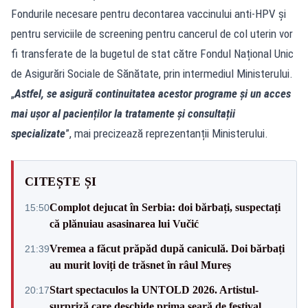
Fondurile necesare pentru decontarea vaccinului anti-HPV și
pentru serviciile de screening pentru cancerul de col uterin vor
fi transferate de la bugetul de stat către Fondul Național Unic
de Asigurări Sociale de Sănătate, prin intermediul Ministerului.
„
Astfel, se asigură continuitatea acestor programe și un acces
mai ușor al pacienților la tratamente și consultații
specializate
”, mai precizează reprezentanții Ministerului.
CITEȘTE ȘI
Complot dejucat în Serbia: doi bărbați, suspectați
15:50
că plănuiau asasinarea lui Vučić
Vremea a făcut prăpăd după caniculă. Doi bărbați
21:39
au murit loviți de trăsnet în râul Mureș
Start spectaculos la UNTOLD 2026. Artistul-
20:17
surpriză care deschide prima seară de festival