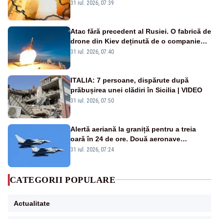
de grade, iar nopțile devin tropicale
31 iul. 2026, 07:39
Atac fără precedent al Rusiei. O fabrică de
drone din Kiev deținută de o companie
americană, distrusă de o rachetă
31 iul. 2026, 07:40
rusească
ITALIA: 7 persoane, dispărute după
prăbușirea unei clădiri în Sicilia | VIDEO
31 iul. 2026, 07:50
Alertă aeriană la graniță pentru a treia
oară în 24 de ore. Două aeronave
Eurofighter britanice au fost ridicate de la
31 iul. 2026, 07:24
sol
CATEGORII POPULARE
Actualitate