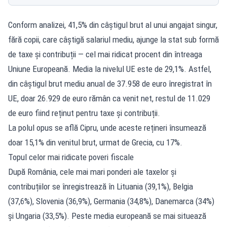
Conform analizei, 41,5% din câștigul brut al unui angajat singur,
fără copii, care câștigă salariul mediu, ajunge la stat sub formă
de taxe și contribuții — cel mai ridicat procent din întreaga
Uniune Europeană. Media la nivelul UE este de 29,1%. Astfel,
din câștigul brut mediu anual de 37.958 de euro înregistrat în
UE, doar 26.929 de euro rămân ca venit net, restul de 11.029
de euro fiind reținut pentru taxe și contribuții.
La polul opus se află Cipru, unde aceste rețineri însumează
doar 15,1% din venitul brut, urmat de Grecia, cu 17%.
Topul celor mai ridicate poveri fiscale
După România, cele mai mari ponderi ale taxelor și
contribuțiilor se înregistrează în Lituania (39,1%), Belgia
(37,6%), Slovenia (36,9%), Germania (34,8%), Danemarca (34%)
și Ungaria (33,5%). Peste media europeană se mai situează