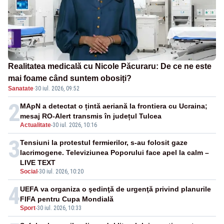
Realitatea medicală cu Nicole Păcuraru: De ce ne este
mai foame când suntem obosiți?
Sanatate
·
30 iul. 2026, 09:52
2
MApN a detectat o țintă aeriană la frontiera cu Ucraina;
mesaj RO-Alert transmis în județul Tulcea
Actualitate
-
30 iul. 2026, 10:16
3
Tensiuni la protestul fermierilor, s-au folosit gaze
lacrimogene. Televiziunea Poporului face apel la calm –
LIVE TEXT
Social
-
30 iul. 2026, 10:20
4
UEFA va organiza o şedinţă de urgenţă privind planurile
FIFA pentru Cupa Mondială
Sport
-
30 iul. 2026, 10:33