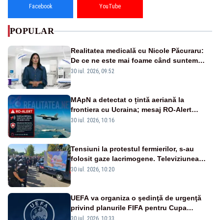
Facebook
YouTube
POPULAR
Realitatea medicală cu Nicole Păcuraru:
De ce ne este mai foame când suntem
obosiți?
30 iul. 2026, 09:52
MApN a detectat o țintă aeriană la
frontiera cu Ucraina; mesaj RO-Alert
transmis în județul Tulcea
30 iul. 2026, 10:16
Tensiuni la protestul fermierilor, s-au
folosit gaze lacrimogene. Televiziunea
Poporului face apel la calm – LIVE TEXT
30 iul. 2026, 10:20
UEFA va organiza o şedinţă de urgenţă
privind planurile FIFA pentru Cupa
Mondială
30 iul. 2026, 10:33