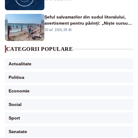
Șeful salvamarilor din sudul litoralului,
avertisment pentru părinți: „Niște cursuri
de înot la piscină nu sunt suficiente”
30 iul. 2026, 09:45
CATEGORII POPULARE
Actualitate
Politica
Economie
Social
Sport
Sanatate