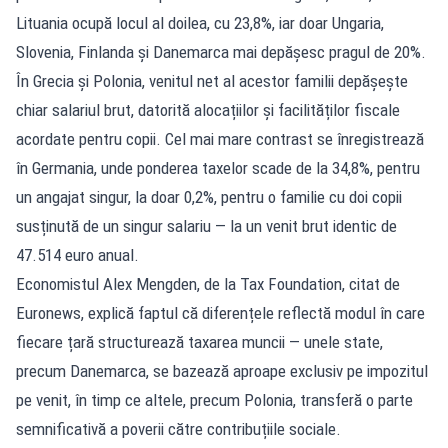
Lituania ocupă locul al doilea, cu 23,8%, iar doar Ungaria,
Slovenia, Finlanda și Danemarca mai depășesc pragul de 20%.
În Grecia și Polonia, venitul net al acestor familii depășește
chiar salariul brut, datorită alocațiilor și facilităților fiscale
acordate pentru copii. Cel mai mare contrast se înregistrează
în Germania, unde ponderea taxelor scade de la 34,8%, pentru
un angajat singur, la doar 0,2%, pentru o familie cu doi copii
susținută de un singur salariu — la un venit brut identic de
47.514 euro anual.
Economistul Alex Mengden, de la Tax Foundation, citat de
Euronews, explică faptul că diferențele reflectă modul în care
fiecare țară structurează taxarea muncii — unele state,
precum Danemarca, se bazează aproape exclusiv pe impozitul
pe venit, în timp ce altele, precum Polonia, transferă o parte
semnificativă a poverii către contribuțiile sociale.