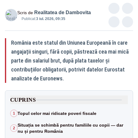
Realitatea de Dambovita
Scris de
Publicat:
3 iul. 2026, 09:35
România este statul din Uniunea Europeană în care
angajații singuri, fără copii, păstrează cea mai mică
parte din salariul brut, după plata taxelor și
contribuțiilor obligatorii, potrivit datelor Eurostat
analizate de Euronews.
CUPRINS
Topul celor mai ridicate poveri fiscale
1
Situația se schimbă pentru familiile cu copii — dar
2
nu și pentru România