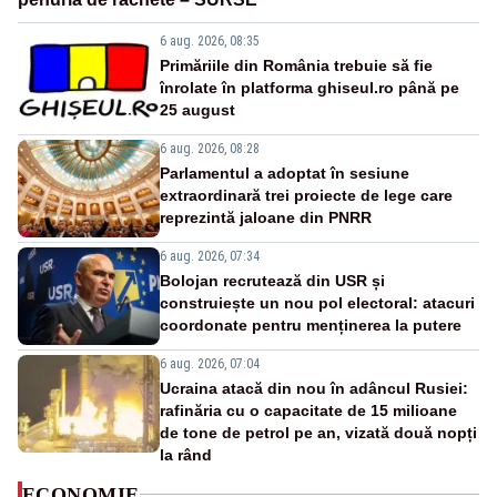
6 aug. 2026, 08:35
Primăriile din România trebuie să fie
înrolate în platforma ghiseul.ro până pe
25 august
6 aug. 2026, 08:28
Parlamentul a adoptat în sesiune
extraordinară trei proiecte de lege care
reprezintă jaloane din PNRR
6 aug. 2026, 07:34
Bolojan recrutează din USR și
construiește un nou pol electoral: atacuri
coordonate pentru menținerea la putere
6 aug. 2026, 07:04
Ucraina atacă din nou în adâncul Rusiei:
rafinăria cu o capacitate de 15 milioane
de tone de petrol pe an, vizată două nopți
la rând
ECONOMIE