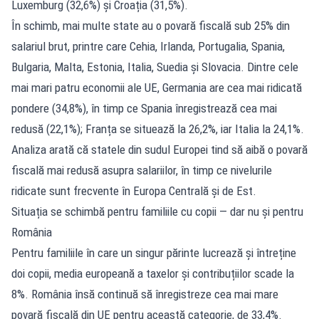
Luxemburg (32,6%) și Croația (31,5%).
În schimb, mai multe state au o povară fiscală sub 25% din
salariul brut, printre care Cehia, Irlanda, Portugalia, Spania,
Bulgaria, Malta, Estonia, Italia, Suedia și Slovacia. Dintre cele
mai mari patru economii ale UE, Germania are cea mai ridicată
pondere (34,8%), în timp ce Spania înregistrează cea mai
redusă (22,1%); Franța se situează la 26,2%, iar Italia la 24,1%.
Analiza arată că statele din sudul Europei tind să aibă o povară
fiscală mai redusă asupra salariilor, în timp ce nivelurile
ridicate sunt frecvente în Europa Centrală și de Est.
Situația se schimbă pentru familiile cu copii — dar nu și pentru
România
Pentru familiile în care un singur părinte lucrează și întreține
doi copii, media europeană a taxelor și contribuțiilor scade la
8%. România însă continuă să înregistreze cea mai mare
povară fiscală din UE pentru această categorie, de 33,4%.