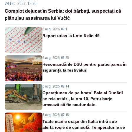
24 feb. 2026, 15:50
Complot dejucat în Serbia: doi bărbați, suspectați că
plănuiau asasinarea lui Vučić
6 aug. 2026, 09:11
Report uriaș la Loto 6 din 49
6 aug. 2026, 08:25
Recomandările DSU pentru participarea în
siguranță la festivaluri
6 aug. 2026, 08:14
Operațiunea de pe brațul Bala al Dunării
se reia astăzi, la ora 10. Patru barje
urmează să fie scufundate
6 aug. 2026, 07:15
Toate marile orașe din Italia intră sub
alertă roșie de caniculă. Temperaturile se