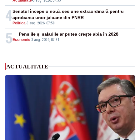
Actualitate
-
3 aug. 2026, 07:55
4
Senatul începe o nouă sesiune extraordinară pentru
aprobarea unor jaloane din PNRR
Politica
-
3 aug. 2026, 07:58
5
Pensiile și salariile ar putea crește abia în 2028
Economie
-
3 aug. 2026, 07:31
ACTUALITATE