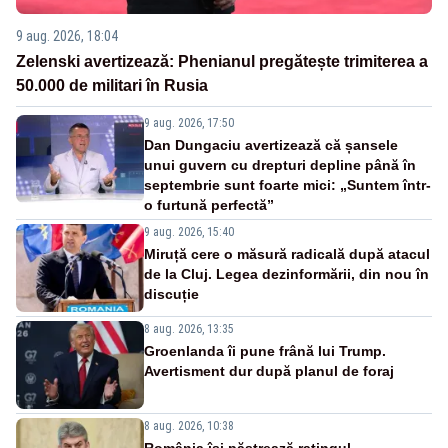
9 aug. 2026, 18:04
Zelenski avertizează: Phenianul pregătește trimiterea a
50.000 de militari în Rusia
9 aug. 2026, 17:50
Dan Dungaciu avertizează că șansele
unui guvern cu drepturi depline până în
septembrie sunt foarte mici: „Suntem într-
o furtună perfectă”
9 aug. 2026, 15:40
Miruță cere o măsură radicală după atacul
de la Cluj. Legea dezinformării, din nou în
discuție
8 aug. 2026, 13:35
Groenlanda îi pune frână lui Trump.
Avertisment dur după planul de foraj
8 aug. 2026, 10:38