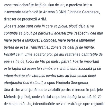
zone mai coborâte față de ziua de ieri, a precizat într-o
intervenție telefonică la Antena 3 CNN, Florinela Georgescu,
director de prognoză ANM.
„Aceste zone sunt cele în care va ploua, plouă deja și va
continua să plouă pe parcursul acestei zile, respectiv cea mai
mare parte a Moldovei, Dobrogea, mare parte a Munteniei,
partea de est a Transilvaniei, zonele de deal și de munte.
Posibil că în urma acestor ploi, pe arii restrânse cantitățile de
apă să fie de 15-25 de litri pe metru pătrat. Foarte important
este faptul că această scimbare a vremii este asociată și cu
intensificăria ale vântului, pentru care au fost emise două
atenționării Cod Galben”
, a spus Florinela Georgescu.
Una dintre atenționări este valabilă pentru miercuri în județele
Mehedinți și Dolj, unde vântul va putea depăși la rafală 50-70
de km pe oră. Joi, intensificările se vor restrânge spre regiunile