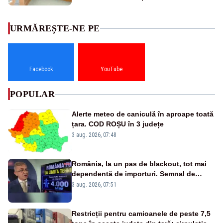
URMĂREȘTE-NE PE
Facebook
YouTube
POPULAR
Alerte meteo de caniculă în aproape toată
țara. COD ROȘU în 3 județe
3 aug. 2026, 07:48
România, la un pas de blackout, tot mai
dependentă de importuri. Semnal de
alarmă tras de un expert în energie
3 aug. 2026, 07:51
Restricții pentru camioanele de peste 7,5