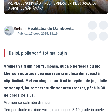
VREMEA SE SCHIMBĂ DIN NOU. TEMPERATURI DE 30 GRADE LA
SFÂRȘIT DE SĂPTĂMÂNĂ
Realitatea de Dambovita
Scris de
Publicat:
17 sept. 2025, 13:19
De joi, ploile vor fi tot mai puțin
Vremea va fi din nou frumoasă, după o perioadă cu ploi.
Miercuri este ziua cea mai rece și închisă din această
săptămână. Meteorologii anunță că începând de joi, ploile
se vor opri, iar temperaturile vor urca treptat, până la 30
de grade Celsius.
Vremea se schimbă din nou
Temperaturile maxime vor fi, miercuri, cu 8-10 grade în unele