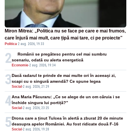
Miron Mitrea: „Politica nu se face pe care e mai frumos,
care înjură mai mult, care țipă mai tare, ci pe proiecte”
Politica
·
2 aug. 2026, 19:33
2
Românii se pregătesc pentru cel mai sumbru
scenariu, odată cu alerta energetică
Economie
-
2 aug. 2026, 19:34
3
Dacă radarul te prinde de mai multe ori în aceeași zi,
scapi cu o singură amendă? Ce spune legea
Social
-
2 aug. 2026, 21:29
4
Ana Maria Păcuraru: „Ce se alege de un om căruia i se
închide singura lui portiță?”
Social
-
2 aug. 2026, 23:25
5
Drona care a ținut Tulcea în alertă a zburat 20 de minute
deasupra apelor României. Au fost ridicate două F-16
Social
-
2 aug. 2026, 19:28