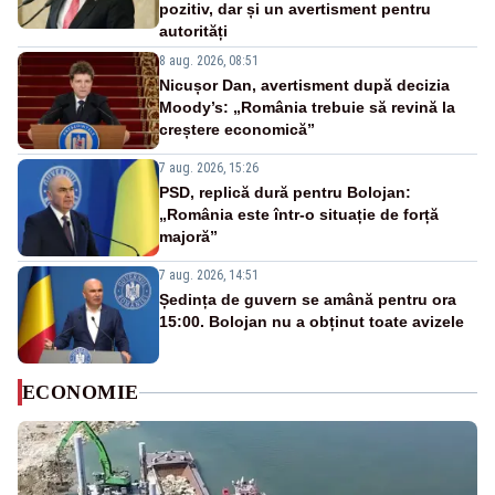
pozitiv, dar și un avertisment pentru
autorități
8 aug. 2026, 08:51
Nicușor Dan, avertisment după decizia
Moody’s: „România trebuie să revină la
creștere economică”
7 aug. 2026, 15:26
PSD, replică dură pentru Bolojan:
„România este într-o situație de forță
majoră”
7 aug. 2026, 14:51
Ședința de guvern se amână pentru ora
15:00. Bolojan nu a obținut toate avizele
ECONOMIE