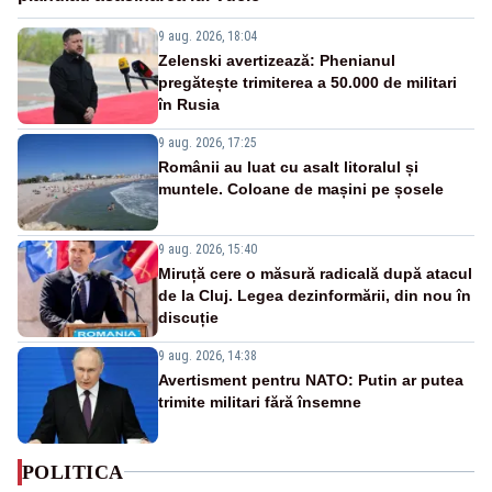
9 aug. 2026, 18:04
Zelenski avertizează: Phenianul
pregătește trimiterea a 50.000 de militari
în Rusia
9 aug. 2026, 17:25
Românii au luat cu asalt litoralul și
muntele. Coloane de mașini pe șosele
9 aug. 2026, 15:40
Miruță cere o măsură radicală după atacul
de la Cluj. Legea dezinformării, din nou în
discuție
9 aug. 2026, 14:38
Avertisment pentru NATO: Putin ar putea
trimite militari fără însemne
POLITICA