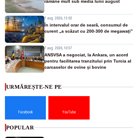
rămâne mult sub media lunii august
7 aug. 2026, 13:02
În intervalul orar de seară, consumul de
curent „a scăzut cu 200-300 de megawați”
7 aug. 2026, 10:57
ANSVSA a negociat, la Ankara, un acord
pentru facilitarea tranzitului prin Turcia al
carcaselor de ovine și bovine
URMĂREȘTE-NE PE
Facebook
YouTube
POPULAR