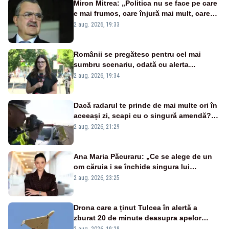
Miron Mitrea: „Politica nu se face pe care
e mai frumos, care înjură mai mult, care
țipă mai tare, ci pe proiecte”
2 aug. 2026, 19:33
Românii se pregătesc pentru cel mai
sumbru scenariu, odată cu alerta
energetică
2 aug. 2026, 19:34
Dacă radarul te prinde de mai multe ori în
aceeași zi, scapi cu o singură amendă?
Ce spune legea
2 aug. 2026, 21:29
Ana Maria Păcuraru: „Ce se alege de un
om căruia i se închide singura lui
portiță?”
2 aug. 2026, 23:25
Drona care a ținut Tulcea în alertă a
zburat 20 de minute deasupra apelor
României. Au fost ridicate două F-16