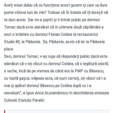
Aveți vreun dubiu că va funcționa acest guvern și care va dura
poate câteva luni de zile? Trebuie să fii tralala să îți dorești să
te duci acolo. Dar mi-a șoptit și îl întreb public pe domnul
Tomac dacă este adevărat că în ultimele două săptămâni a
avut o întâlnire cu domnul Florian Coldea la restaurantul
Studio 80, la Pădurele. Da, Pădurele, acolo că lor la Pădurele
place.
Deci, domnul Tomac, v-aș ruga să răspundeți public dacă este
adevărat că v-ați văzut cu domnul Coldea, că o legătură există,
e veche, încă de pe vremea de când era la PMP cu Băsescu,
cu toată gașca, vrăjeala asta, că sunt certați, ați văzut că l-a
mai și apărat domnul Băsescu pe Coldea după ce l-a
reevaluat”, a spus Anca ALexandrescu în deschiderea emisiunii
Culisele Statului Paralel.