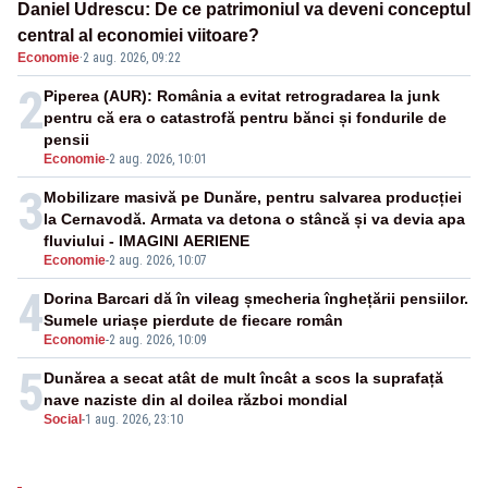
Daniel Udrescu: De ce patrimoniul va deveni conceptul
central al economiei viitoare?
Economie
·
2 aug. 2026, 09:22
2
Piperea (AUR): România a evitat retrogradarea la junk
pentru că era o catastrofă pentru bănci și fondurile de
pensii
Economie
-
2 aug. 2026, 10:01
3
Mobilizare masivă pe Dunăre, pentru salvarea producției
la Cernavodă. Armata va detona o stâncă și va devia apa
fluviului - IMAGINI AERIENE
Economie
-
2 aug. 2026, 10:07
4
Dorina Barcari dă în vileag șmecheria înghețării pensiilor.
Sumele uriașe pierdute de fiecare român
Economie
-
2 aug. 2026, 10:09
5
Dunărea a secat atât de mult încât a scos la suprafață
nave naziste din al doilea război mondial
Social
-
1 aug. 2026, 23:10