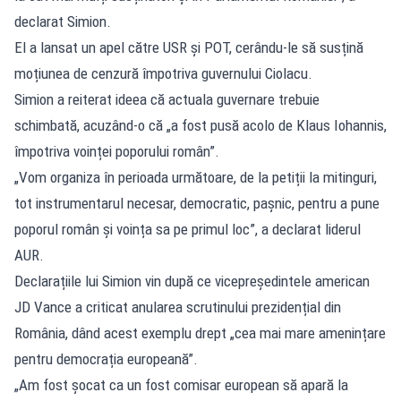
declarat Simion.
El a lansat un apel către USR și POT, cerându-le să susțină
moțiunea de cenzură împotriva guvernului Ciolacu.
Simion a reiterat ideea că actuala guvernare trebuie
schimbată, acuzând-o că „a fost pusă acolo de Klaus Iohannis,
împotriva voinței poporului român”.
„Vom organiza în perioada următoare, de la petiții la mitinguri,
tot instrumentarul necesar, democratic, pașnic, pentru a pune
poporul român și voința sa pe primul loc”, a declarat liderul
AUR.
Declarațiile lui Simion vin după ce vicepreședintele american
JD Vance a criticat anularea scrutinului prezidențial din
România, dând acest exemplu drept „cea mai mare amenințare
pentru democrația europeană”.
„Am fost șocat ca un fost comisar european să apară la