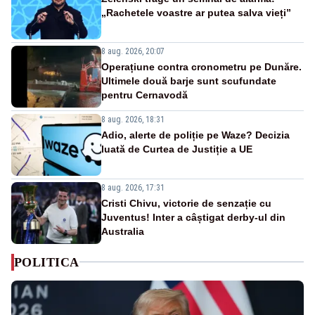
„Rachetele voastre ar putea salva vieți”
8 aug. 2026, 20:07
Operațiune contra cronometru pe Dunăre.
Ultimele două barje sunt scufundate
pentru Cernavodă
8 aug. 2026, 18:31
Adio, alerte de poliție pe Waze? Decizia
luată de Curtea de Justiție a UE
8 aug. 2026, 17:31
Cristi Chivu, victorie de senzație cu
Juventus! Inter a câștigat derby-ul din
Australia
POLITICA