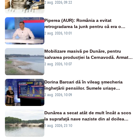
viitoare?
2 aug. 2026, 09:22
Piperea (AUR): România a evitat
retrogradarea la junk pentru că era o
catastrofă pentru bănci și fondurile de
2 aug. 2026, 10:01
pensii
Mobilizare masivă pe Dunăre, pentru
salvarea producției la Cernavodă. Armata
va detona o stâncă și va devia apa
2 aug. 2026, 10:07
fluviului - IMAGINI AERIENE
Dorina Barcari dă în vileag șmecheria
înghețării pensiilor. Sumele uriașe
pierdute de fiecare român
2 aug. 2026, 10:09
Dunărea a secat atât de mult încât a scos
la suprafață nave naziste din al doilea
război mondial
1 aug. 2026, 23:10