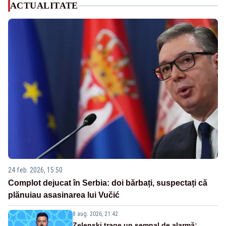
ACTUALITATE
24 feb. 2026, 15:50
Complot dejucat în Serbia: doi bărbați, suspectați că
plănuiau asasinarea lui Vučić
8 aug. 2026, 21:42
Zelenski trage un semnal de alarmă: