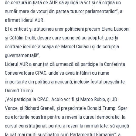
de cenzură inițiată de AUR să ajungă la vot și să obțină un
număr mare de voturi din partea tuturor parlamentarilor”, a
afirmat liderul AUR.
El a criticat și atitudinea unor politicieni precum Elena Lasconi
și Cătălin Drulă, despre care spune că au adoptat „poziții
contrare ideii de a scăpa de Marcel Ciolacu și de corupția
guvernamentală”.
Liderul AUR a anunțat că urmează să participe la Conferința
Conservatoare CPAC, unde va avea întâlniri cu nume
importante din politica americană, inclusiv fostul președinte
Donald Trump.
„Voi participa la CPAC. Acolo vor fi și Marco Rubio, și JD
Vance, și Richard Grenell, și președintele Donald Trump. Sper
ca eforturile noastre pentru a reveni la cursul democratic, la
cursul constituțional, pentru a reveni la normalitate, să ajungă
la cât mai mulți susținători și în Parlamentul României”, a