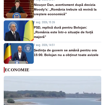
Nicușor Dan, avertisment după decizia
Moody’s: „România trebuie să revină la
creștere economică”
7 aug. 2026, 15:26
PSD, replică dură pentru Bolojan:
„România este într-o situație de forță
majoră”
7 aug. 2026, 14:51
Ședința de guvern se amână pentru ora
15:00. Bolojan nu a obținut toate avizele
ECONOMIE