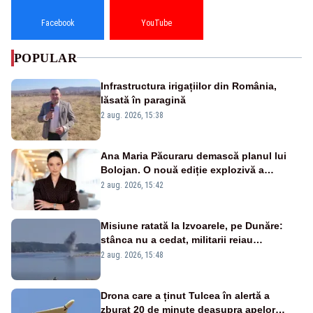
Facebook
YouTube
POPULAR
Infrastructura irigațiilor din România,
lăsată în paragină
2 aug. 2026, 15:38
Ana Maria Păcuraru demască planul lui
Bolojan. O nouă ediție explozivă a
emisiunii „Miza Zilei” la Realitatea PLUS
2 aug. 2026, 15:42
Misiune ratată la Izvoarele, pe Dunăre:
stânca nu a cedat, militarii reiau
detonările luni – VIDEO
2 aug. 2026, 15:48
Drona care a ținut Tulcea în alertă a
zburat 20 de minute deasupra apelor