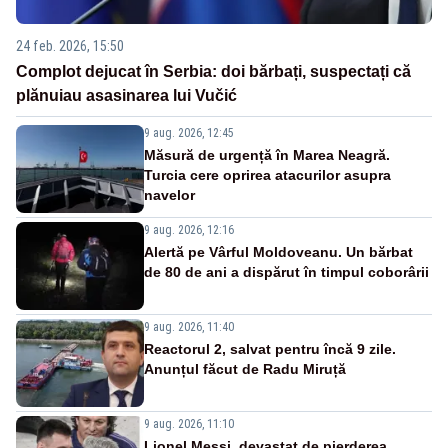
24 feb. 2026, 15:50
Complot dejucat în Serbia: doi bărbați, suspectați că
plănuiau asasinarea lui Vučić
9 aug. 2026, 12:45
Măsură de urgență în Marea Neagră.
Turcia cere oprirea atacurilor asupra
navelor
9 aug. 2026, 12:16
Alertă pe Vârful Moldoveanu. Un bărbat
de 80 de ani a dispărut în timpul coborârii
9 aug. 2026, 11:40
Reactorul 2, salvat pentru încă 9 zile.
Anunțul făcut de Radu Miruță
9 aug. 2026, 11:10
Lionel Messi, devastat de pierderea