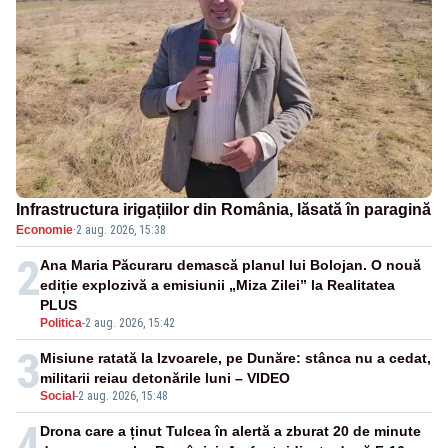
Infrastructura irigațiilor din România, lăsată în paragină
Economie
·
2 aug. 2026, 15:38
2
Ana Maria Păcuraru demască planul lui Bolojan. O nouă
ediție explozivă a emisiunii „Miza Zilei” la Realitatea
PLUS
Politica
-
2 aug. 2026, 15:42
3
Misiune ratată la Izvoarele, pe Dunăre: stânca nu a cedat,
militarii reiau detonările luni – VIDEO
Social
-
2 aug. 2026, 15:48
4
Drona care a ținut Tulcea în alertă a zburat 20 de minute