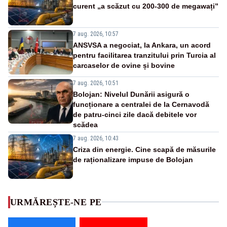
curent „a scăzut cu 200-300 de megawați”
7 aug. 2026, 10:57
ANSVSA a negociat, la Ankara, un acord
pentru facilitarea tranzitului prin Turcia al
carcaselor de ovine și bovine
7 aug. 2026, 10:51
Bolojan: Nivelul Dunării asigură o
funcționare a centralei de la Cernavodă
de patru-cinci zile dacă debitele vor
scădea
7 aug. 2026, 10:43
Criza din energie. Cine scapă de măsurile
de raționalizare impuse de Bolojan
URMĂREȘTE-NE PE