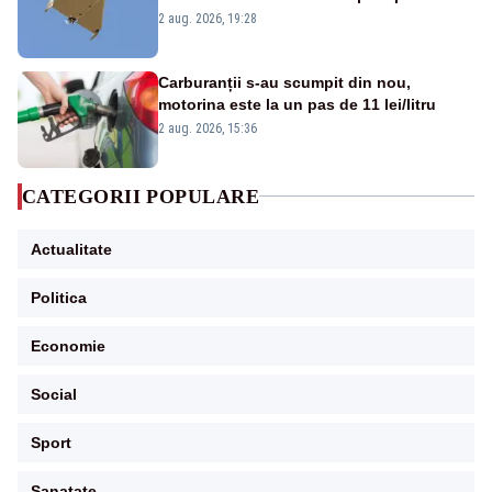
României. Au fost ridicate două F-16
2 aug. 2026, 19:28
Carburanții s-au scumpit din nou,
motorina este la un pas de 11 lei/litru
2 aug. 2026, 15:36
CATEGORII POPULARE
Actualitate
Politica
Economie
Social
Sport
Sanatate