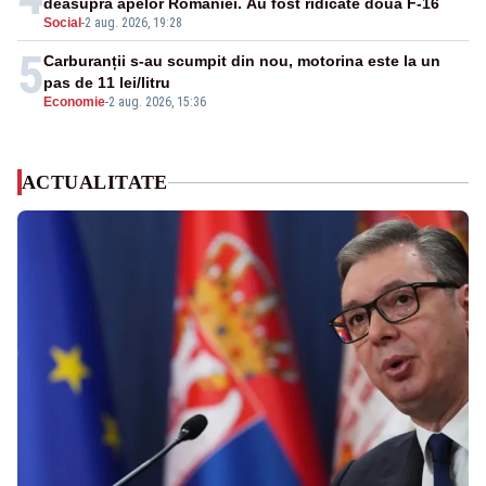
deasupra apelor României. Au fost ridicate două F-16
Social
-
2 aug. 2026, 19:28
5
Carburanții s-au scumpit din nou, motorina este la un
pas de 11 lei/litru
Economie
-
2 aug. 2026, 15:36
ACTUALITATE