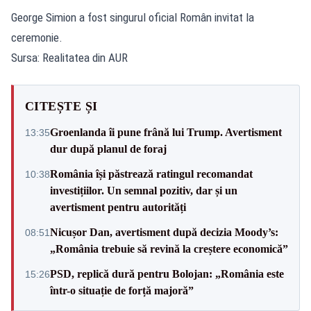
George Simion a fost singurul oficial Român invitat la
ceremonie.
Sursa: Realitatea din AUR
CITEȘTE ȘI
Groenlanda îi pune frână lui Trump. Avertisment
13:35
dur după planul de foraj
România își păstrează ratingul recomandat
10:38
investițiilor. Un semnal pozitiv, dar și un
avertisment pentru autorități
Nicușor Dan, avertisment după decizia Moody’s:
08:51
„România trebuie să revină la creștere economică”
PSD, replică dură pentru Bolojan: „România este
15:26
într-o situație de forță majoră”