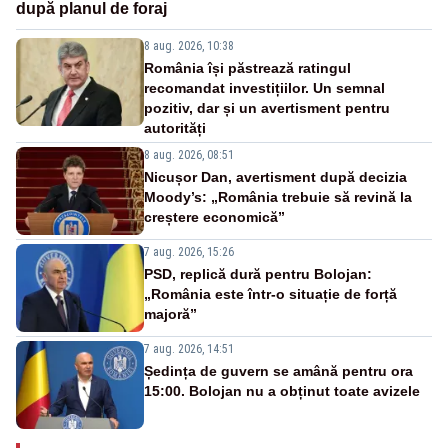
după planul de foraj
8 aug. 2026, 10:38
România își păstrează ratingul
recomandat investițiilor. Un semnal
pozitiv, dar și un avertisment pentru
autorități
8 aug. 2026, 08:51
Nicușor Dan, avertisment după decizia
Moody’s: „România trebuie să revină la
creștere economică”
7 aug. 2026, 15:26
PSD, replică dură pentru Bolojan:
„România este într-o situație de forță
majoră”
7 aug. 2026, 14:51
Ședința de guvern se amână pentru ora
15:00. Bolojan nu a obținut toate avizele