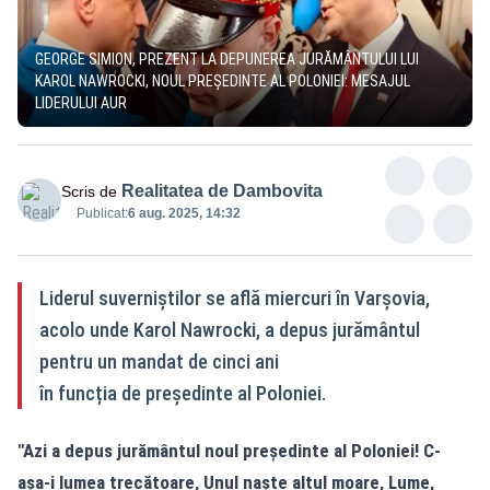
GEORGE SIMION, PREZENT LA DEPUNEREA JURĂMÂNTULUI LUI
KAROL NAWROCKI, NOUL PREȘEDINTE AL POLONIEI: MESAJUL
LIDERULUI AUR
Realitatea de Dambovita
Scris de
Publicat:
6 aug. 2025, 14:32
Liderul suverniștilor se află miercuri în Varșovia,
acolo unde Karol Nawrocki, a depus jurământul
pentru un mandat de cinci ani
în funcția de președinte al Poloniei.
"Azi a depus jurământul noul președinte al Poloniei! C-
așa-i lumea trecătoare, Unul naște altul moare, Lume,