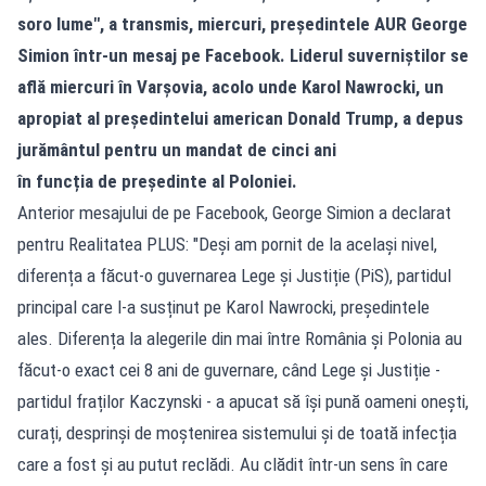
soro lume", a transmis, miercuri, președintele AUR George
Simion într-un mesaj pe Facebook. Liderul suverniștilor se
află miercuri în Varșovia, acolo unde Karol Nawrocki, un
apropiat al președintelui american Donald Trump, a depus
jurământul pentru un mandat de cinci ani
în funcția de președinte al Poloniei.
Anterior mesajului de pe Facebook, George Simion a declarat
pentru Realitatea PLUS: "Deși am pornit de la același nivel,
diferența a făcut-o guvernarea Lege și Justiție (PiS), partidul
principal care l-a susținut pe Karol Nawrocki, președintele
ales. Diferența la alegerile din mai între România și Polonia au
făcut-o exact cei 8 ani de guvernare, când Lege și Justiție -
partidul fraților Kaczynski - a apucat să își pună oameni onești,
curați, desprinși de moștenirea sistemului și de toată infecția
care a fost și au putut reclădi. Au clădit într-un sens în care