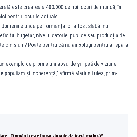
berală este crearea a 400.000 de noi locuri de muncă, în
ici pentru locurile actuale.
n domeniile unde performanța lor a fost slabă: nu
ficitul bugetar, nivelul datoriei publice sau producția de
te omisiuni? Poate pentru că nu au soluții pentru a repara
n exemplu de promisiuni absurde și lipsă de viziune
e populism și incoerență,” afirmă Marius Lulea, prim-
an: „România este într-o situație de forță majoră”