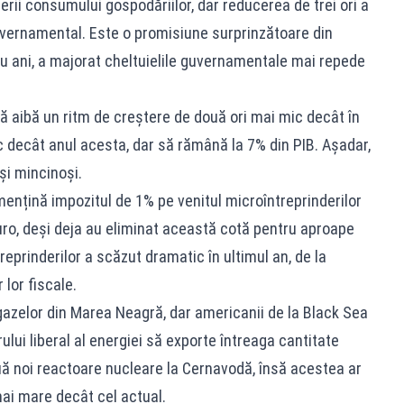
erii consumului gospodăriilor, dar reducerea de trei ori a
uvernamental. Este o promisiune surprinzătoare din
tru ani, a majorat cheltuielile guvernamentale mai repede
ă aibă un ritm de creștere de două ori mai mic decât în
c decât anul acesta, dar să rămână la 7% din PIB. Așadar,
și mincinoși.
 să mențină impozitul de 1% pe venitul microîntreprinderilor
uro, deși deja au eliminat această cotă pentru aproape
eprinderilor a scăzut dramatic în ultimul an, de la
 lor fiscale.
gazelor din Marea Neagră, dar americanii de la Black Sea
lui liberal al energiei să exporte întreaga cantitate
ă noi reactoare nucleare la Cernavodă, însă acestea ar
mai mare decât cel actual.