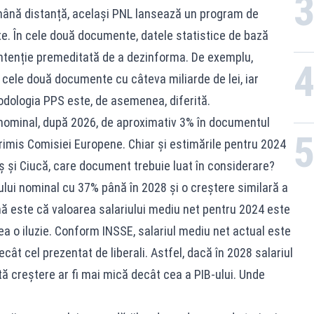
ămână distanță, același PNL lansează un program de
. În cele două documente, datele statistice de bază
o intenție premeditată de a dezinforma. De exemplu,
 cele două documente cu câteva miliarde de lei, iar
odologia PPS este, de asemenea, diferită.
i nominal, după 2026, de aproximativ 3% în documentul
rimis Comisiei Europene. Chiar și estimările pentru 2024
ș și Ciucă, care document trebuie luat în considerare?
-ului nominal cu 37% până în 2028 și o creștere similară a
mă este că valoarea salariului mediu net pentru 2024 este
rea o iluzie. Conform INSSE, salariul mediu net actual este
ât cel prezentat de liberali. Astfel, dacă în 2028 salariul
stă creștere ar fi mai mică decât cea a PIB-ului. Unde