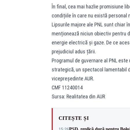
În final, cea mai hazlie promisiune li
condițiile în care nu există personal n
Lipsurile majore ale PNL sunt chiar î
menționează niciun obiectiv pentru de
energie electrică și gaze. De ce aces
prejudiciul adus țării.
Programul de guvernare al PNL este u
strategică, un spectacol lamentabil d
vicepreședinte AUR.
CMF 11240014
Sursa: Realitatea din AUR
CITEȘTE ȘI
PSD, replică dură pentru Boloj
15:26