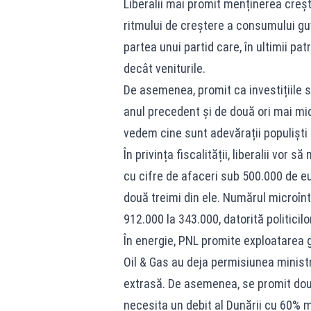
Liberalii mai promit menținerea creșt
ritmului de creștere a consumului g
partea unui partid care, în ultimii pa
decât veniturile.
De asemenea, promit ca investițiile s
anul precedent și de două ori mai mi
vedem cine sunt adevărații populiști 
În privința fiscalității, liberalii vor
cu cifre de afaceri sub 500.000 de e
două treimi din ele. Numărul microîntr
912.000 la 343.000, datorită politicilor
În energie, PNL promite exploatarea 
Oil & Gas au deja permisiunea ministru
extrasă. De asemenea, se promit dou
necesita un debit al Dunării cu 60% 