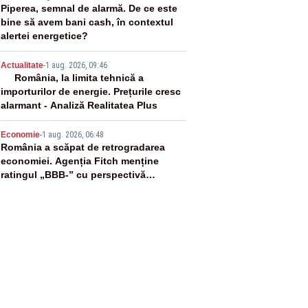
3
Piperea, semnal de alarmă. De ce este
bine să avem bani cash, în contextul
alertei energetice?
4
Actualitate
-
1 aug. 2026, 09:46
România, la limita tehnică a
importurilor de energie. Prețurile cresc
alarmant - Analiză Realitatea Plus
5
Economie
-
1 aug. 2026, 06:48
România a scăpat de retrogradarea
economiei. Agenția Fitch menține
ratingul „BBB-” cu perspectivă
negativă