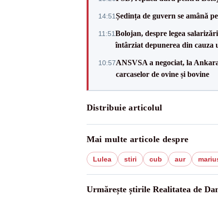
Ședința de guvern se amână pen
14:51
Bolojan, despre legea salarizăr
11:51
întârziat depunerea din cauza u
ANSVSA a negociat, la Ankara, 
10:57
carcaselor de ovine și bovine
Distribuie articolul
Mai multe articole despre
Lulea
stiri
cub
aur
marius
Urmărește știrile Realitatea de Da