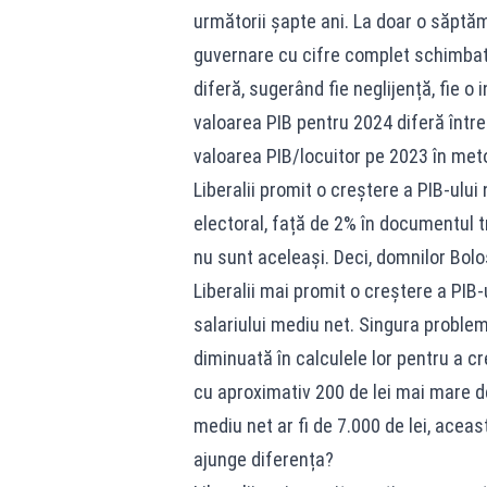
următorii șapte ani. La doar o săpt
guvernare cu cifre complet schimbate
diferă, sugerând fie neglijență, fie 
valoarea PIB pentru 2024 diferă între
valoarea PIB/locuitor pe 2023 în met
Liberalii promit o creștere a PIB-ulu
electoral, față de 2% în documentul t
nu sunt aceleași. Deci, domnilor Bolo
Liberalii mai promit o creștere a PIB
salariului mediu net. Singura proble
diminuată în calculele lor pentru a c
cu aproximativ 200 de lei mai mare dec
mediu net ar fi de 7.000 de lei, acea
ajunge diferența?