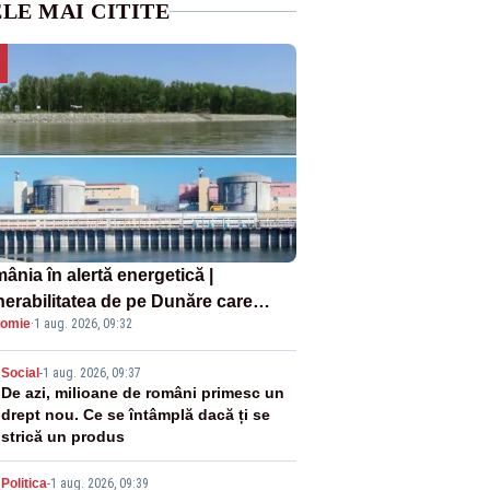
LE MAI CITITE
ânia în alertă energetică |
nerabilitatea de pe Dunăre care
omie
·
1 aug. 2026, 09:32
e în pericol Centrala Cernavodă era
oscută de pe vremea lui Ceaușescu
2
Social
-
1 aug. 2026, 09:37
De azi, milioane de români primesc un
drept nou. Ce se întâmplă dacă ți se
strică un produs
Politica
-
1 aug. 2026, 09:39