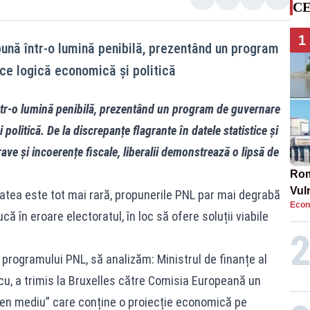
CE
1
ună într-o lumină penibilă, prezentând un program
ce logică economică și politică
tr-o lumină penibilă, prezentând un program de guvernare
politică. De la discrepanțe flagrante în datele statistice și
ave și incoerențe fiscale, liberalii demonstrează o lipsă de
Rom
Vul
itatea este tot mai rară, propunerile PNL par mai degrabă
Econ
pun
ă în eroare electoratul, în loc să ofere soluții viabile
cun
 programului PNL, să analizăm: Ministrul de finanțe al
cu, a trimis la Bruxelles către Comisia Europeană un
en mediu” care conține o proiecție economică pe