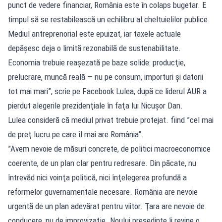
punct de vedere financiar, România este în colaps bugetar. E
timpul să se restabilească un echilibru al cheltuielilor publice.
Mediul antreprenorial este epuizat, iar taxele actuale
depăşesc deja o limită rezonabilă de sustenabilitate.
Economia trebuie reaşezată pe baze solide: producţie,
prelucrare, muncă reală — nu pe consum, importuri şi datorii
tot mai mari”, scrie pe Facebook Lulea, după ce liderul AUR a
pierdut alegerile prezidenţiale în faţa lui Nicuşor Dan.
Lulea consideră că mediul privat trebuie protejat. fiind ”cel mai
de preţ lucru pe care îl mai are România”.
”Avem nevoie de măsuri concrete, de politici macroeconomice
coerente, de un plan clar pentru redresare. Din păcate, nu
întrevăd nici voinţa politică, nici înţelegerea profundă a
reformelor guvernamentale necesare. România are nevoie
urgentă de un plan adevărat pentru viitor. Ţara are nevoie de
conducere, nu de improvizaţie. Noului preşedinte îi revine o