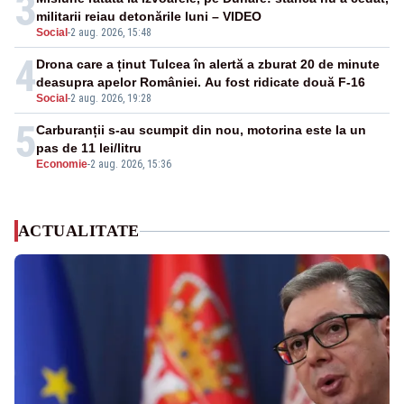
3
militarii reiau detonările luni – VIDEO
Social
-
2 aug. 2026, 15:48
4
Drona care a ținut Tulcea în alertă a zburat 20 de minute
deasupra apelor României. Au fost ridicate două F-16
Social
-
2 aug. 2026, 19:28
5
Carburanții s-au scumpit din nou, motorina este la un
pas de 11 lei/litru
Economie
-
2 aug. 2026, 15:36
ACTUALITATE