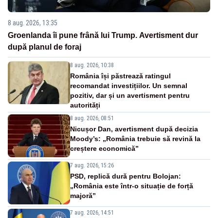
8 aug. 2026, 13:35
Groenlanda îi pune frână lui Trump. Avertisment dur
după planul de foraj
8 aug. 2026, 10:38
România își păstrează ratingul
recomandat investițiilor. Un semnal
pozitiv, dar și un avertisment pentru
autorități
8 aug. 2026, 08:51
Nicușor Dan, avertisment după decizia
Moody’s: „România trebuie să revină la
creștere economică”
7 aug. 2026, 15:26
PSD, replică dură pentru Bolojan:
„România este într-o situație de forță
majoră”
7 aug. 2026, 14:51