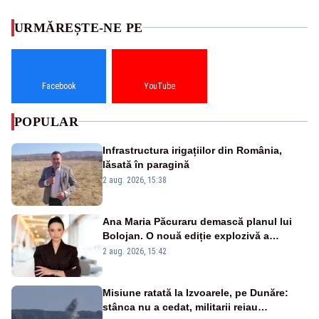
URMĂREȘTE-NE PE
Facebook
YouTube
POPULAR
Infrastructura irigațiilor din România,
lăsată în paragină
2 aug. 2026, 15:38
Ana Maria Păcuraru demască planul lui
Bolojan. O nouă ediție explozivă a
emisiunii „Miza Zilei” la Realitatea PLUS
2 aug. 2026, 15:42
Misiune ratată la Izvoarele, pe Dunăre:
stânca nu a cedat, militarii reiau