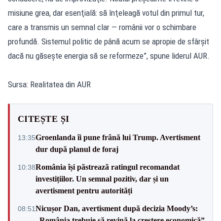
misiune grea, dar esenţială: să înţeleagă votul din primul tur,
care a transmis un semnal clar — românii vor o schimbare
profundă. Sistemul politic de până acum se apropie de sfârşit
dacă nu găseşte energia să se reformeze”, spune liderul AUR.
Sursa: Realitatea din AUR
CITEȘTE ȘI
Groenlanda îi pune frână lui Trump. Avertisment
13:35
dur după planul de foraj
România își păstrează ratingul recomandat
10:38
investițiilor. Un semnal pozitiv, dar și un
avertisment pentru autorități
Nicușor Dan, avertisment după decizia Moody’s:
08:51
„România trebuie să revină la creștere economică”