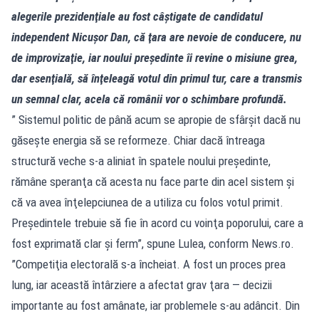
alegerile prezidenţiale au fost câştigate de candidatul
independent Nicuşor Dan, că ţara are nevoie de conducere, nu
de improvizaţie, iar noului preşedinte îi revine o misiune grea,
dar esenţială, să înţeleagă votul din primul tur, care a transmis
un semnal clar, acela că românii vor o schimbare profundă.
” Sistemul politic de până acum se apropie de sfârşit dacă nu
găseşte energia să se reformeze. Chiar dacă întreaga
structură veche s-a aliniat în spatele noului preşedinte,
rămâne speranţa că acesta nu face parte din acel sistem şi
că va avea înţelepciunea de a utiliza cu folos votul primit.
Preşedintele trebuie să fie în acord cu voinţa poporului, care a
fost exprimată clar şi ferm”, spune Lulea, conform News.ro.
”Competiţia electorală s-a încheiat. A fost un proces prea
lung, iar această întârziere a afectat grav ţara — decizii
importante au fost amânate, iar problemele s-au adâncit. Din