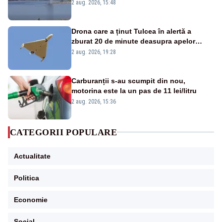
detonările luni – VIDEO
2 aug. 2026, 15:48
Drona care a ținut Tulcea în alertă a
zburat 20 de minute deasupra apelor
României. Au fost ridicate două F-16
2 aug. 2026, 19:28
Carburanții s-au scumpit din nou,
motorina este la un pas de 11 lei/litru
2 aug. 2026, 15:36
CATEGORII POPULARE
Actualitate
Politica
Economie
Social