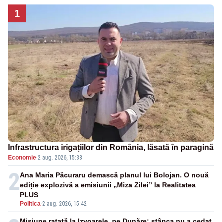
1
Infrastructura irigațiilor din România, lăsată în paragină
Economie
·
2 aug. 2026, 15:38
2
Ana Maria Păcuraru demască planul lui Bolojan. O nouă
ediție explozivă a emisiunii „Miza Zilei” la Realitatea
PLUS
Politica
-
2 aug. 2026, 15:42
Misiune ratată la Izvoarele, pe Dunăre: stânca nu a cedat,