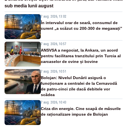
sub media lunii august
7 aug. 2026, 13:02
În intervalul orar de seară, consumul de
curent „a scăzut cu 200-300 de megawați”
7 aug. 2026, 10:57
ANSVSA a negociat, la Ankara, un acord
pentru facilitarea tranzitului prin Turcia al
carcaselor de ovine și bovine
7 aug. 2026, 10:51
Bolojan: Nivelul Dunării asigură o
funcționare a centralei de la Cernavodă
de patru-cinci zile dacă debitele vor
scădea
7 aug. 2026, 10:43
Criza din energie. Cine scapă de măsurile
de raționalizare impuse de Bolojan