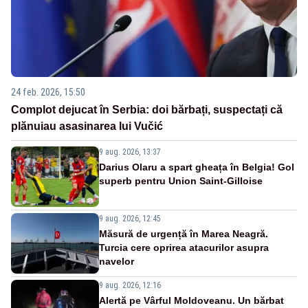
24 feb. 2026, 15:50
Complot dejucat în Serbia: doi bărbați, suspectați că
plănuiau asasinarea lui Vučić
9 aug. 2026, 13:37
Darius Olaru a spart gheața în Belgia! Gol
superb pentru Union Saint-Gilloise
9 aug. 2026, 12:45
Măsură de urgență în Marea Neagră.
Turcia cere oprirea atacurilor asupra
navelor
9 aug. 2026, 12:16
Alertă pe Vârful Moldoveanu. Un bărbat