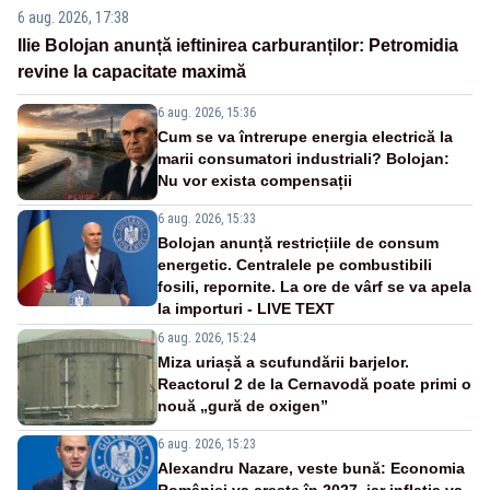
6 aug. 2026, 17:38
Ilie Bolojan anunță ieftinirea carburanților: Petromidia
revine la capacitate maximă
6 aug. 2026, 15:36
Cum se va întrerupe energia electrică la
marii consumatori industriali? Bolojan:
Nu vor exista compensații
6 aug. 2026, 15:33
Bolojan anunță restricțiile de consum
energetic. Centralele pe combustibili
fosili, repornite. La ore de vârf se va apela
la importuri - LIVE TEXT
6 aug. 2026, 15:24
Miza uriașă a scufundării barjelor.
Reactorul 2 de la Cernavodă poate primi o
nouă „gură de oxigen”
6 aug. 2026, 15:23
Alexandru Nazare, veste bună: Economia
României va crește în 2027, iar inflația va