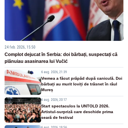
24 feb. 2026, 15:50
Complot dejucat în Serbia: doi bărbați, suspectați că
plănuiau asasinarea lui Vučić
6 aug. 2026, 21:39
Vremea a făcut prăpăd după caniculă. Doi
bărbați au murit loviți de trăsnet în râul
Mureș
6 aug. 2026, 20:17
Start spectaculos la UNTOLD 2026.
Artistul-surpriză care deschide prima
seară de festival
6 aug. 2026, 19:56