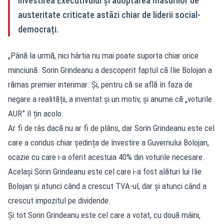
învestirea Executivului și adoptarea măsurilor de
austeritate criticate astăzi chiar de liderii social-
democrați.
„Până la urmă, nici hârtia nu mai poate suporta chiar orice
minciună. Sorin Grindeanu a descoperit faptul că Ilie Bolojan a
rămas premier interimar. Și, pentru că se află în faza de
negare a realității, a inventat și un motiv, și anume că „voturile
AUR” îl țin acolo.
Ar fi de râs dacă nu ar fi de plâns, dar Sorin Grindeanu este cel
care a condus chiar ședința de învestire a Guvernului Bolojan,
ocazie cu care i-a oferit acestuia 40% din voturile necesare.
Același Sorin Grindeanu este cel care i-a fost alături lui Ilie
Bolojan și atunci când a crescut TVA-ul, dar și atunci când a
crescut impozitul pe dividende.
Și tot Sorin Grindeanu este cel care a votat, cu două mâini,