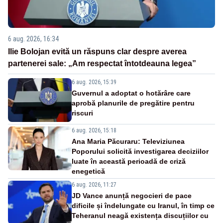
6 aug. 2026, 16:34
Ilie Bolojan evită un răspuns clar despre averea
partenerei sale: „Am respectat întotdeauna legea”
6 aug. 2026, 15:39
Guvernul a adoptat o hotărâre care
aprobă planurile de pregătire pentru
riscuri
6 aug. 2026, 15:18
Ana Maria Păcuraru: Televiziunea
Poporului solicită investigarea deciziilor
luate în această perioadă de criză
enegetică
6 aug. 2026, 11:27
JD Vance anunță negocieri de pace
dificile și îndelungate cu Iranul, în timp ce
Teheranul neagă existența discuțiilor cu