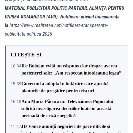
MATERIAL PUBLICITAR POLITIC PARTIDUL ALIANȚA PENTRU
UNIREA ROMANILOR (AUR). Notificare privind transparența
la
https://www.realitatea.net/notificare-transparenta-
publicitate-politica-2026
CITEȘTE ȘI
Ilie Bolojan evită un răspuns clar despre averea
16:34
partenerei sale: „Am respectat întotdeauna legea”
Guvernul a adoptat o hotărâre care aprobă
15:39
planurile de pregătire pentru riscuri
Ana Maria Păcuraru: Televiziunea Poporului
15:18
solicită investigarea deciziilor luate în această
perioadă de criză enegetică
JD Vance anunță negocieri de pace dificile și
11:27