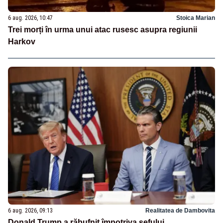
6 aug. 2026, 10:47
Stoica Marian
Trei morți în urma unui atac rusesc asupra regiunii
Harkov
6 aug. 2026, 09:13
Realitatea de Dambovita
Donald Trump a răbufnit împotriva șefului