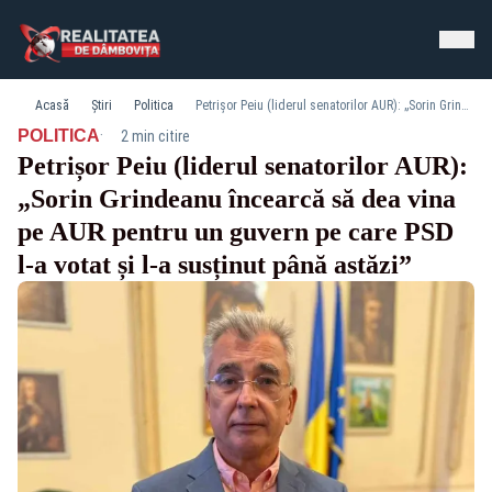
Acasă
Știri
Politica
Petrișor Peiu (liderul senatorilor AUR): „Sorin Grindeanu încearcă să dea vina pe AUR pentru un guvern pe care PSD l-a votat și l-a susținut până astăzi”
·
POLITICA
2 min citire
Petrișor Peiu (liderul senatorilor AUR):
„Sorin Grindeanu încearcă să dea vina
pe AUR pentru un guvern pe care PSD
l-a votat și l-a susținut până astăzi”