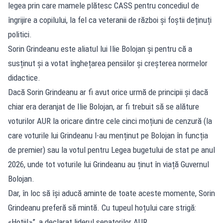
legea prin care mamele plătesc CASS pentru concediul de
îngrijire a copilului, la fel ca veteranii de război și foștii deținuți
politici.
Sorin Grindeanu este aliatul lui Ilie Bolojan și pentru că a
susținut și a votat înghețarea pensiilor și creșterea normelor
didactice.
Dacă Sorin Grindeanu ar fi avut orice urmă de principii și dacă
chiar era deranjat de Ilie Bolojan, ar fi trebuit să se alăture
voturilor AUR la oricare dintre cele cinci moțiuni de cenzură (la
care voturile lui Grindeanu l-au menținut pe Bolojan în funcția
de premier) sau la votul pentru Legea bugetului de stat pe anul
2026, unde tot voturile lui Grindeanu au ținut în viață Guvernul
Bolojan.
Dar, în loc să își aducă aminte de toate aceste momente, Sorin
Grindeanu preferă să mintă. Cu tupeul hoțului care strigă:
«Hoții!»”, a declarat liderul senatorilor AUR.