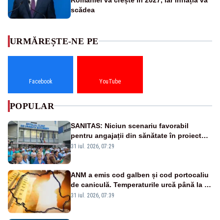
scădea
URMĂREȘTE-NE PE
Facebook
YouTube
POPULAR
SANITAS: Niciun scenariu favorabil
pentru angajații din sănătate în proiectul
Legii salarizării
31 iul. 2026, 07:29
ANM a emis cod galben și cod portocaliu
de caniculă. Temperaturile urcă până la 38
de grade, iar nopțile devin tropicale
31 iul. 2026, 07:39