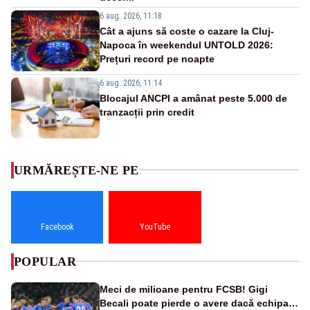
6 aug. 2026, 11:18
Cât a ajuns să coste o cazare la Cluj-
Napoca în weekendul UNTOLD 2026:
Prețuri record pe noapte
6 aug. 2026, 11:14
Blocajul ANCPI a amânat peste 5.000 de
tranzacții prin credit
URMĂREȘTE-NE PE
Facebook
YouTube
POPULAR
Meci de milioane pentru FCSB! Gigi
Becali poate pierde o avere dacă echipa