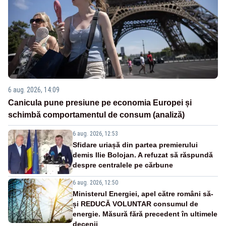
6 aug. 2026, 14:09
Canicula pune presiune pe economia Europei și
schimbă comportamentul de consum (analiză)
6 aug. 2026, 12:53
Sfidare uriașă din partea premierului
demis Ilie Bolojan. A refuzat să răspundă
despre centralele pe cărbune
6 aug. 2026, 12:50
Ministerul Energiei, apel către români să-
și REDUCĂ VOLUNTAR consumul de
energie. Măsură fără precedent în ultimele
decenii