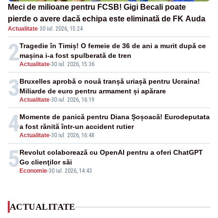
Meci de milioane pentru FCSB! Gigi Becali poate
pierde o avere dacă echipa este eliminată de FK Auda
Actualitate
·
30 iul. 2026, 15:24
2
Tragedie în Timiș! O femeie de 36 de ani a murit după ce
mașina i-a fost spulberată de tren
Actualitate
-
30 iul. 2026, 15:36
3
Bruxelles aprobă o nouă tranșă uriașă pentru Ucraina!
Miliarde de euro pentru armament și apărare
Actualitate
-
30 iul. 2026, 16:19
4
Momente de panică pentru Diana Șoșoacă! Eurodeputata
a fost rănită într-un accident rutier
Actualitate
-
30 iul. 2026, 16:48
5
Revolut colaborează cu OpenAI pentru a oferi ChatGPT
Go clienţilor săi
Economie
-
30 iul. 2026, 14:43
ACTUALITATE