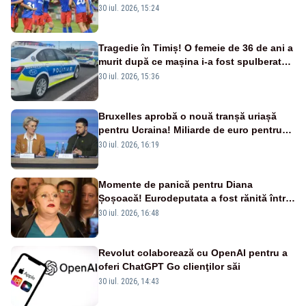
este eliminată de FK Auda
30 iul. 2026, 15:24
Tragedie în Timiș! O femeie de 36 de ani a
murit după ce mașina i-a fost spulberată
de tren
30 iul. 2026, 15:36
Bruxelles aprobă o nouă tranșă uriașă
pentru Ucraina! Miliarde de euro pentru
armament și apărare
30 iul. 2026, 16:19
Momente de panică pentru Diana
Șoșoacă! Eurodeputata a fost rănită într-
un accident rutier
30 iul. 2026, 16:48
Revolut colaborează cu OpenAI pentru a
oferi ChatGPT Go clienţilor săi
30 iul. 2026, 14:43