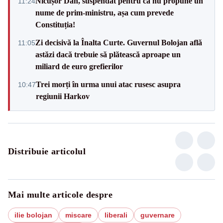
Nicușor Dan, suspendat pentru că nu propune un
11:24
nume de prim-ministru, așa cum prevede
Constituția!
Zi decisivă la Înalta Curte. Guvernul Bolojan află
11:05
astăzi dacă trebuie să plătească aproape un
miliard de euro grefierilor
Trei morți în urma unui atac rusesc asupra
10:47
regiunii Harkov
Distribuie articolul
Mai multe articole despre
ilie bolojan
miscare
liberali
guvernare