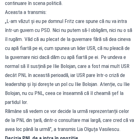
continuare în scena politică.
Aceasta a transmis:
„L-am văzut și eu pe domnul Fritz care spune că nu va intra
într-un guvern cu PSD. Nici nu putem să-l obligăm, nici nu o să
îl rugăm. Văd că au plecat de la guvernare fără să dea cineva
cu apă fiartă pe ei, cum spunea un lider USR, că nu pleacă de
la guvernare nici dacă dăm cu apă fiartă pe ei. Pe undeva e
normal să îl susțină pe Ilie Bolojan, care a fost mai mult USR
decât PNL în această perioadă, iar USR pare într-o criză de
leadership și își dorește un pol cu Ilie Bolojan. Atenție, cu Ilie
Bolojan, nu cu PNL, ceea ce înseamnă că îl cheamă șef la
partidul lor.
Rămâne să vedem ce vor decide la urmă reprezentanții celor
de la PNL din țară, dintr-o consultare mai largă, care cred că va
avea loc până la urmă”, a transmis Lia Olguța Vasilescu.
Decizia PNL de a intra în opoziție