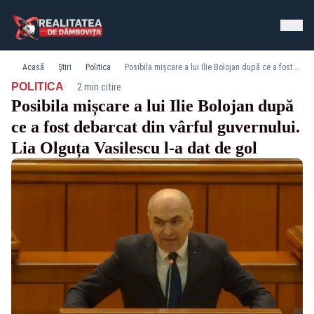
Acasă
Știri
Politica
Posibila mișcare a lui Ilie Bolojan după ce a fost debarcat din vârful guvernului. Lia Olguța Vasilescu l-a dat de gol
·
POLITICA
2 min citire
Posibila mișcare a lui Ilie Bolojan după
ce a fost debarcat din vârful guvernului.
Lia Olguța Vasilescu l-a dat de gol