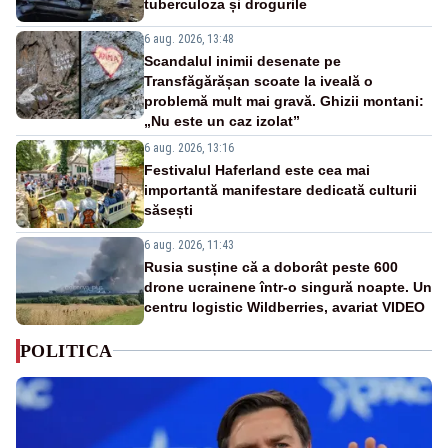
tuberculoza și drogurile
6 aug. 2026, 13:48
Scandalul inimii desenate pe
Transfăgărășan scoate la iveală o
problemă mult mai gravă. Ghizii montani:
„Nu este un caz izolat”
6 aug. 2026, 13:16
Festivalul Haferland este cea mai
importantă manifestare dedicată culturii
săsești
6 aug. 2026, 11:43
Rusia susține că a doborât peste 600
drone ucrainene într-o singură noapte. Un
centru logistic Wildberries, avariat VIDEO
POLITICA