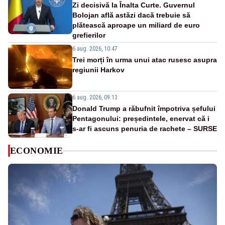
Zi decisivă la Înalta Curte. Guvernul
Bolojan află astăzi dacă trebuie să
plătească aproape un miliard de euro
grefierilor
6 aug. 2026, 10:47
Trei morți în urma unui atac rusesc asupra
regiunii Harkov
6 aug. 2026, 09:13
Donald Trump a răbufnit împotriva șefului
Pentagonului: președintele, enervat că i
s-ar fi ascuns penuria de rachete – SURSE
ECONOMIE