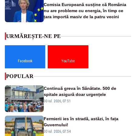
Comisia Europeană susține că România
nu are probleme cu energia, în timp ce
țara importă masiv de la patru vecini
URMĂREȘTE-NE PE
Facebook
YouTube
POPULAR
Continuă greva în Sănătate. 500 de
spitale asigură doar urgențele
30 iul. 2026, 07:51
Fermierii ies în stradă, astăzi, în fața
Guvernului!
30 iul. 2026, 07:54