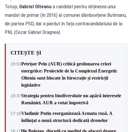
Totuși,
Gabriel Olteanu
a candidat pentru obținerea unui
mandat de primar (în 2016) al comunei dâmbovițene Butimanu,
din partea PSD, dar a pierdut în fața contracandidatului de la
PNL (Cezar Gabriel Dragnea).
CITEȘTE ȘI
Petrișor Peiu (AUR) critică gestionarea crizei
19:53
energetice: Proiectele de la Complexul Energetic
Oltenia sunt blocate în birocrație și restricții
legislative
Strategia pentru biodiversitate nu apără interesele
19:37
României. AUR a votat împotrivă
Vladimir Putin reorganizează Armata rusă. A
17:15
înființat o nouă structură dedicată dronelor
Ilie Bolojan, discuții cu mediul de afaceri despre
16:11