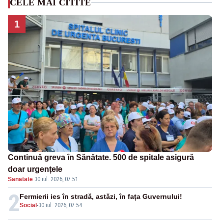
CELE MAI CITITE
1
Continuă greva în Sănătate. 500 de spitale asigură
doar urgențele
Sanatate
·
30 iul. 2026, 07:51
2
Fermierii ies în stradă, astăzi, în fața Guvernului!
Social
-
30 iul. 2026, 07:54