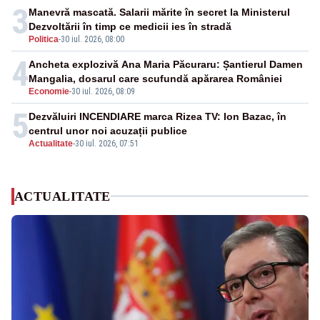
3
Manevră mascată. Salarii mărite în secret la Ministerul
Dezvoltării în timp ce medicii ies în stradă
Politica
-
30 iul. 2026, 08:00
4
Ancheta explozivă Ana Maria Păcuraru: Șantierul Damen
Mangalia, dosarul care scufundă apărarea României
Economie
-
30 iul. 2026, 08:09
5
Dezvăluiri INCENDIARE marca Rizea TV: Ion Bazac, în
centrul unor noi acuzații publice
Actualitate
-
30 iul. 2026, 07:51
ACTUALITATE