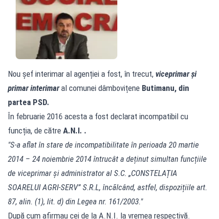
Nou șef interimar al agenției a fost, în trecut,
viceprimar și
primar interimar
al comunei dâmbovițene
Butimanu, din
partea PSD.
În februarie 2016 acesta a fost declarat incompatibil cu
funcția, de către
A.N.I. .
"S-a aflat în stare de incompatibilitate în perioada 20 martie
2014 – 24 noiembrie 2014 întrucât a deținut simultan funcțiile
de viceprimar și administrator al S.C.
„
CONSTELAȚIA
SOARELUI AGRI-SERV”
S.R.L, încãlcând, astfel, dispozițiile art.
87, alin. (1), lit. d) din Legea nr. 161/2003."
După cum afirmau cei de la A.N.I. la vremea respectivă.