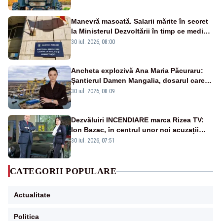
Manevră mascată. Salarii mărite în secret
la Ministerul Dezvoltării în timp ce medicii
ies în stradă
30 iul. 2026, 08:00
Ancheta explozivă Ana Maria Păcuraru:
Șantierul Damen Mangalia, dosarul care
scufundă apărarea României
30 iul. 2026, 08:09
Dezvăluiri INCENDIARE marca Rizea TV:
Ion Bazac, în centrul unor noi acuzații
publice
30 iul. 2026, 07:51
CATEGORII POPULARE
Actualitate
Politica