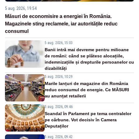
5 aug. 2026, 19:54
Măsuri de economisire a energiei în România.
Magazinele sting reclamele, iar autoritățile reduc
consumul
5 aug. 2026, 15:03
Banii intră mai devreme pentru milioane
de români: când se plătesc alocațiile,
indemnizațiile și drepturile persoanelor cu
dizabilități
5 aug. 2026, 10:29
Marile lanțuri de magazine din România
reduc consumul de energie. Ce MĂSURI
au anunțat retailerii
5 aug. 2026, 09:46
Scandal în Parlament pe tema centralelor
pe cărbune. Vot decisiv în Camera
Deputaților
5 aug. 2026, 09:42