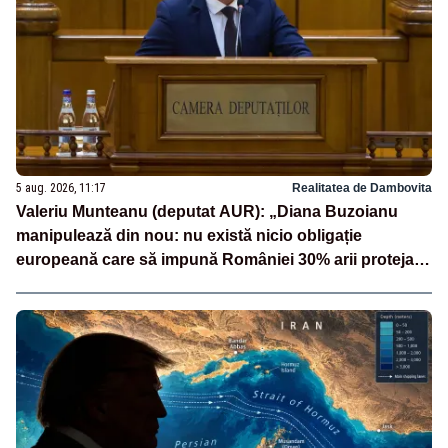
5 aug. 2026, 11:17
Realitatea de Dambovita
Valeriu Munteanu (deputat AUR): „Diana Buzoianu
manipulează din nou: nu există nicio obligație
europeană care să impună României 30% arii protejate
și 10% protecție strictă”