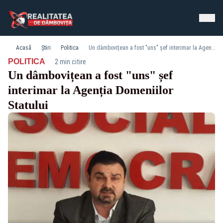
Acasă
Știri
Politica
Un dâmbovițean a fost "uns" șef interimar la Agenția Domeniilor Statului
·
POLITICA
2 min citire
Un dâmbovițean a fost "uns" șef
interimar la Agenția Domeniilor
Statului