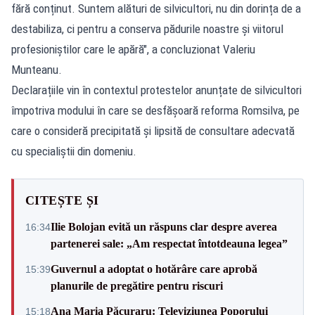
fără conținut. Suntem alături de silvicultori, nu din dorința de a
destabiliza, ci pentru a conserva pădurile noastre și viitorul
profesioniștilor care le apără", a concluzionat Valeriu
Munteanu.
Declarațiile vin în contextul protestelor anunțate de silvicultori
împotriva modului în care se desfășoară reforma Romsilva, pe
care o consideră precipitată și lipsită de consultare adecvată
cu specialiștii din domeniu.
CITEȘTE ȘI
Ilie Bolojan evită un răspuns clar despre averea
16:34
partenerei sale: „Am respectat întotdeauna legea”
Guvernul a adoptat o hotărâre care aprobă
15:39
planurile de pregătire pentru riscuri
Ana Maria Păcuraru: Televiziunea Poporului
15:18