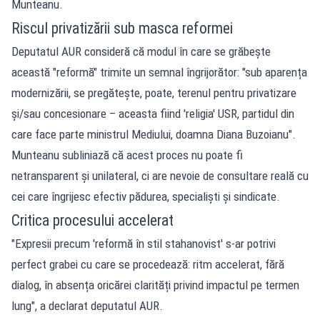
Munteanu.
Riscul privatizării sub masca reformei
Deputatul AUR consideră că modul în care se grăbește
această "reformă" trimite un semnal îngrijorător: "sub aparența
modernizării, se pregătește, poate, terenul pentru privatizare
și/sau concesionare – aceasta fiind 'religia' USR, partidul din
care face parte ministrul Mediului, doamna Diana Buzoianu".
Munteanu subliniază că acest proces nu poate fi
netransparent și unilateral, ci are nevoie de consultare reală cu
cei care îngrijesc efectiv pădurea, specialiști și sindicate.
Critica procesului accelerat
"Expresii precum 'reformă în stil stahanovist' s-ar potrivi
perfect grabei cu care se procedează: ritm accelerat, fără
dialog, în absența oricărei clarități privind impactul pe termen
lung", a declarat deputatul AUR.