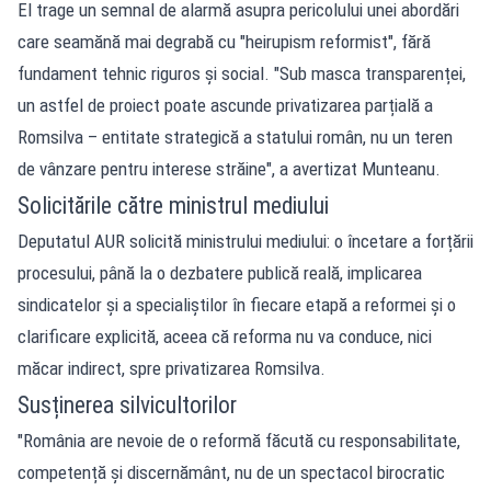
El trage un semnal de alarmă asupra pericolului unei abordări
care seamănă mai degrabă cu "heirupism reformist", fără
fundament tehnic riguros și social. "Sub masca transparenței,
un astfel de proiect poate ascunde privatizarea parțială a
Romsilva – entitate strategică a statului român, nu un teren
de vânzare pentru interese străine", a avertizat Munteanu.
Solicitările către ministrul mediului
Deputatul AUR solicită ministrului mediului: o încetare a forțării
procesului, până la o dezbatere publică reală, implicarea
sindicatelor și a specialiștilor în fiecare etapă a reformei și o
clarificare explicită, aceea că reforma nu va conduce, nici
măcar indirect, spre privatizarea Romsilva.
Susținerea silvicultorilor
"România are nevoie de o reformă făcută cu responsabilitate,
competență și discernământ, nu de un spectacol birocratic