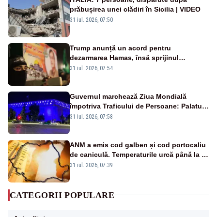
prăbușirea unei clădiri în Sicilia | VIDEO
31 iul. 2026, 07:50
Trump anunță un acord pentru
dezarmarea Hamas, însă sprijinul
Israelului rămâne incert
31 iul. 2026, 07:54
Guvernul marchează Ziua Mondială
împotriva Traficului de Persoane: Palatul
Victoria, iluminat în albastru
31 iul. 2026, 07:58
ANM a emis cod galben și cod portocaliu
de caniculă. Temperaturile urcă până la 38
de grade, iar nopțile devin tropicale
31 iul. 2026, 07:39
CATEGORII POPULARE