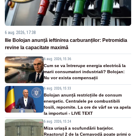
6 aug. 2026, 17:38
Ilie Bolojan anunță ieftinirea carburanților: Petromidia
revine la capacitate maximă
6 aug. 2026, 15:36
Cum se va întrerupe energia electrică la
marii consumatori industriali? Bolojan:
Nu vor exista compensații
6 aug. 2026, 15:33
Bolojan anunță restricțiile de consum
energetic. Centralele pe combustibili
fosili, repornite. La ore de vârf se va apela
la importuri - LIVE TEXT
6 aug. 2026, 15:24
Miza uriașă a scufundării barjelor.
Reactorul 2 de la Cernavodă poate primi o