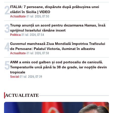
2
ITALIA: 7 persoane, dispărute după prăbușirea unei
clădiri în Sicilia | VIDEO
Actualitate
-
31 iul. 2026, 07:50
3
Trump anunță un acord pentru dezarmarea Hamas, însă
sprijinul Israelului rămâne incert
Politica
-
31 iul. 2026, 07:54
4
Guvernul marchează Ziua Mondială împotriva Traficului
de Persoane: Palatul Victoria, iluminat în albastru
Actualitate
-
31 iul. 2026, 07:58
5
ANM a emis cod galben și cod portocaliu de caniculă.
Temperaturile urcă până la 38 de grade, iar nopțile devin
tropicale
Social
-
31 iul. 2026, 07:39
ACTUALITATE