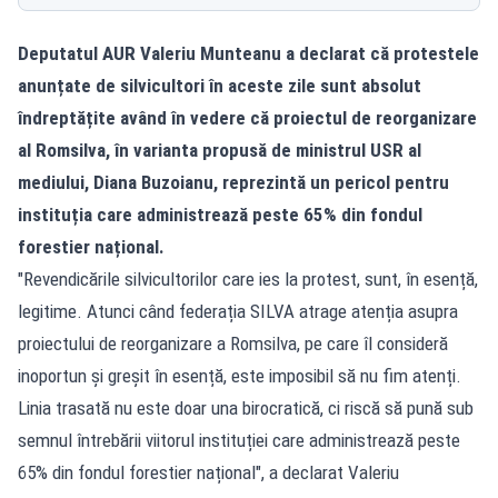
Deputatul AUR Valeriu Munteanu a declarat că protestele
anunțate de silvicultori în aceste zile sunt absolut
îndreptățite având în vedere că proiectul de reorganizare
al Romsilva, în varianta propusă de ministrul USR al
mediului, Diana Buzoianu, reprezintă un pericol pentru
instituția care administrează peste 65% din fondul
forestier național.
"Revendicările silvicultorilor care ies la protest, sunt, în esență,
legitime. Atunci când federația SILVA atrage atenția asupra
proiectului de reorganizare a Romsilva, pe care îl consideră
inoportun și greșit în esență, este imposibil să nu fim atenți.
Linia trasată nu este doar una birocratică, ci riscă să pună sub
semnul întrebării viitorul instituției care administrează peste
65% din fondul forestier național", a declarat Valeriu