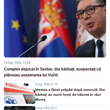
24 feb. 2026, 15:50
Complot dejucat în Serbia: doi bărbați, suspectați că
plănuiau asasinarea lui Vučić
6 aug. 2026, 21:39
Vremea a făcut prăpăd după caniculă. Doi
bărbați au murit loviți de trăsnet în râul
Mureș
6 aug. 2026, 20:17