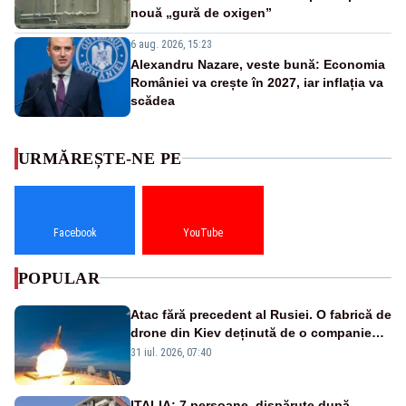
nouă „gură de oxigen”
6 aug. 2026, 15:23
Alexandru Nazare, veste bună: Economia
României va crește în 2027, iar inflația va
scădea
URMĂREȘTE-NE PE
Facebook
YouTube
POPULAR
Atac fără precedent al Rusiei. O fabrică de
drone din Kiev deținută de o companie
americană, distrusă de o rachetă
31 iul. 2026, 07:40
rusească
ITALIA: 7 persoane, dispărute după