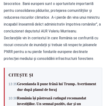
birocratice. Banii europeni sunt o oportunitate importantă
pentru consolidarea pădurilor, protejarea comunităților și
reducerea riscurilor climatice. A-i pierde din vina unui ministru
incapabil înseamnă delict administrativ împotriva românilor", a
concluzionat deputatul AUR Valeriu Munteanu.
Declarațiile vin în contextul în care România se confruntă cu
riscuri crescute de inundații și trebuie să respecte jaloanele
PNRR pentru a nu pierde fondurile europene destinate
protecției mediului și consolidării infrastructurii forestiere.
CITEȘTE ȘI
Groenlanda îi pune frână lui Trump. Avertisment
13:35
dur după planul de foraj
România își păstrează ratingul recomandat
10:38
investițiilor. Un semnal pozitiv, dar și un