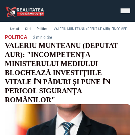
Acasă
Știri
Politica
VALERIU MUNTEANU (DEPUTAT AUR): "INCOMPETENȚA MINISTERULUI MEDIULUI BLOCHEAZĂ INVESTIȚIILE VITALE ÎN PĂDURI ȘI PUNE ÎN PERICOL SIGURANȚA ROMÂNILOR"
·
POLITICA
2 min citire
VALERIU MUNTEANU (DEPUTAT
AUR): "INCOMPETENȚA
MINISTERULUI MEDIULUI
BLOCHEAZĂ INVESTIȚIILE
VITALE ÎN PĂDURI ȘI PUNE ÎN
PERICOL SIGURANȚA
ROMÂNILOR"