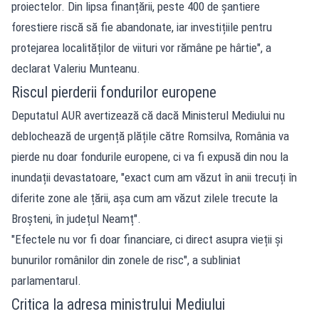
proiectelor. Din lipsa finanțării, peste 400 de șantiere
forestiere riscă să fie abandonate, iar investițiile pentru
protejarea localităților de viituri vor rămâne pe hârtie", a
declarat Valeriu Munteanu.
Riscul pierderii fondurilor europene
Deputatul AUR avertizează că dacă Ministerul Mediului nu
deblochează de urgență plățile către Romsilva, România va
pierde nu doar fondurile europene, ci va fi expusă din nou la
inundații devastatoare, "exact cum am văzut în anii trecuți în
diferite zone ale țării, așa cum am văzut zilele trecute la
Broșteni, în județul Neamț".
"Efectele nu vor fi doar financiare, ci direct asupra vieții și
bunurilor românilor din zonele de risc", a subliniat
parlamentarul.
Critica la adresa ministrului Mediului