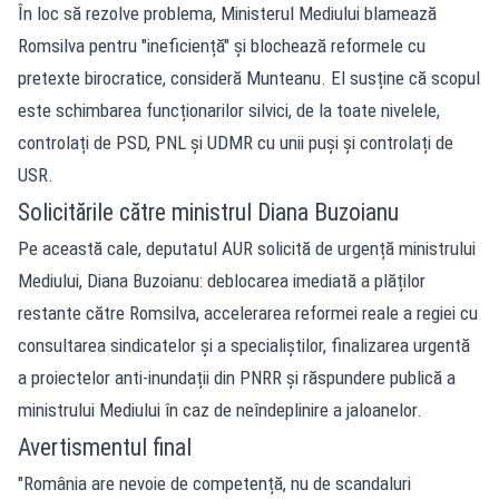
În loc să rezolve problema, Ministerul Mediului blamează
Romsilva pentru "ineficiență" și blochează reformele cu
pretexte birocratice, consideră Munteanu. El susține că scopul
este schimbarea funcționarilor silvici, de la toate nivelele,
controlați de PSD, PNL și UDMR cu unii puși și controlați de
USR.
Solicitările către ministrul Diana Buzoianu
Pe această cale, deputatul AUR solicită de urgență ministrului
Mediului, Diana Buzoianu: deblocarea imediată a plăților
restante către Romsilva, accelerarea reformei reale a regiei cu
consultarea sindicatelor și a specialiștilor, finalizarea urgentă
a proiectelor anti-inundații din PNRR și răspundere publică a
ministrului Mediului în caz de neîndeplinire a jaloanelor.
Avertismentul final
"România are nevoie de competență, nu de scandaluri