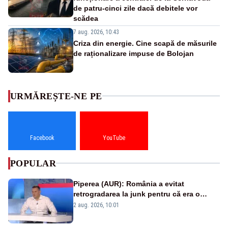
de patru-cinci zile dacă debitele vor
scădea
7 aug. 2026, 10:43
Criza din energie. Cine scapă de măsurile
de raționalizare impuse de Bolojan
URMĂREȘTE-NE PE
Facebook
YouTube
POPULAR
Piperea (AUR): România a evitat
retrogradarea la junk pentru că era o
catastrofă pentru bănci și fondurile de
2 aug. 2026, 10:01
pensii