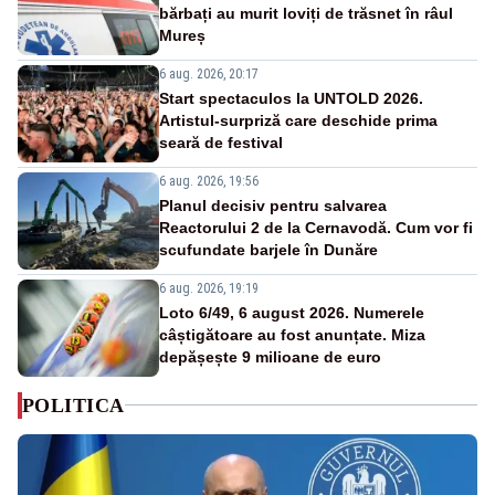
bărbați au murit loviți de trăsnet în râul
Mureș
6 aug. 2026, 20:17
Start spectaculos la UNTOLD 2026.
Artistul-surpriză care deschide prima
seară de festival
6 aug. 2026, 19:56
Planul decisiv pentru salvarea
Reactorului 2 de la Cernavodă. Cum vor fi
scufundate barjele în Dunăre
6 aug. 2026, 19:19
Loto 6/49, 6 august 2026. Numerele
câștigătoare au fost anunțate. Miza
depășește 9 milioane de euro
POLITICA