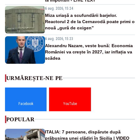
6 aug. 2026, 15:24
Miza uriașă a scufundării barjelor.
Reactorul 2 de la Cernavodă poate primi o
nouă „gură de oxigen”
6 aug. 2026, 15:23
Alexandru Nazare, veste bună: Economia
României va crește în 2027, iar inflația va
scădea
URMĂREȘTE-NE PE
Facebook
YouTube
POPULAR
ITALIA: 7 persoane, dispărute după
prăbușirea unei clădiri în Sicilia | VIDEO