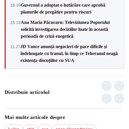
Guvernul a adoptat o hotărâre care aprobă
15:39
planurile de pregătire pentru riscuri
Ana Maria Păcuraru: Televiziunea Poporului
15:18
solicită investigarea deciziilor luate în această
perioadă de criză enegetică
JD Vance anunță negocieri de pace dificile și
11:27
îndelungate cu Iranul, în timp ce Teheranul neagă
existența discuțiilor cu SUA
Distribuie articolul
Mai multe articole despre
Lulea
stiri
aur
anca alexandrescu