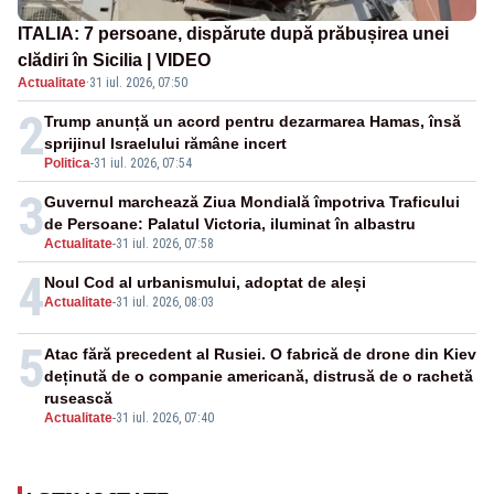
ITALIA: 7 persoane, dispărute după prăbușirea unei
clădiri în Sicilia | VIDEO
Actualitate
·
31 iul. 2026, 07:50
2
Trump anunță un acord pentru dezarmarea Hamas, însă
sprijinul Israelului rămâne incert
Politica
-
31 iul. 2026, 07:54
3
Guvernul marchează Ziua Mondială împotriva Traficului
de Persoane: Palatul Victoria, iluminat în albastru
Actualitate
-
31 iul. 2026, 07:58
4
Noul Cod al urbanismului, adoptat de aleși
Actualitate
-
31 iul. 2026, 08:03
5
Atac fără precedent al Rusiei. O fabrică de drone din Kiev
deținută de o companie americană, distrusă de o rachetă
rusească
Actualitate
-
31 iul. 2026, 07:40