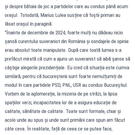
și despre bătaia de joc a partidelor care au condus până acum
orașul. Totodată, Marius Lulea susține că foștii primari au
lăsat orașul în paragină.
"Înainte de decembrie de 2024, foarte mulți nu dădeau nicio
șansă curentului suveranist din România și sondajele de opinie
erau absolut toate manipulate. După care toată lumea s-a
prefăcut mirată că cum a ajuns un suveranist să aibă șanse să
câștige alegerile prezidențiale. Eu cred că situația este cumva
similară, pentru că bucureștenii sunt foarte nemulțumiți de
modul în care partidele PSD, PNL, USR au condus Bucureștiul.
Vorbim de la aglomerație, la mizeria de pe străzi, la lipsa
spațiilor verzi, incapacitatea lor de a asigura educație de
calitate, sănătate de calitate. Toate sunt formale, chiar și
acolo unde au spus și unde sunt primării care spun am făcut
câte ceva. În realitate, față de ceea ce se putea face,