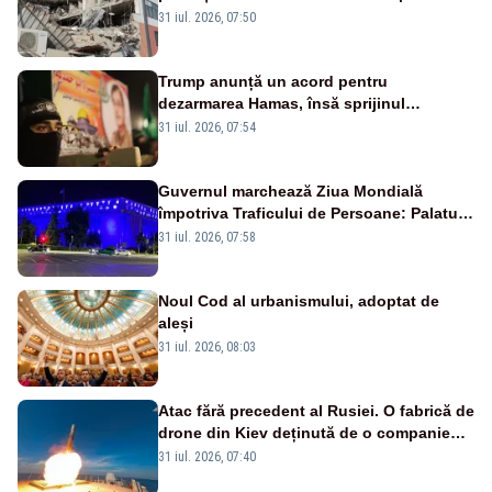
31 iul. 2026, 07:50
Trump anunță un acord pentru
dezarmarea Hamas, însă sprijinul
Israelului rămâne incert
31 iul. 2026, 07:54
Guvernul marchează Ziua Mondială
împotriva Traficului de Persoane: Palatul
Victoria, iluminat în albastru
31 iul. 2026, 07:58
Noul Cod al urbanismului, adoptat de
aleși
31 iul. 2026, 08:03
Atac fără precedent al Rusiei. O fabrică de
drone din Kiev deținută de o companie
americană, distrusă de o rachetă
31 iul. 2026, 07:40
rusească