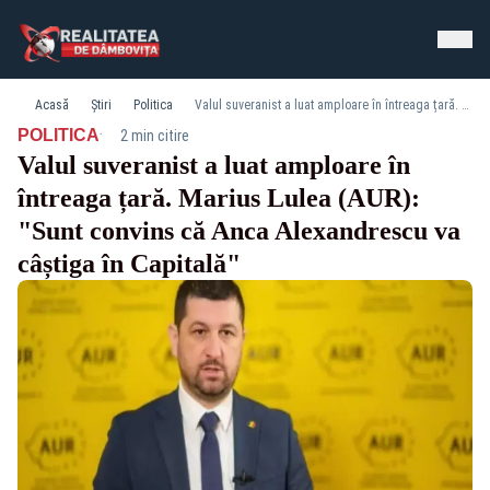
Acasă
Știri
Politica
Valul suveranist a luat amploare în întreaga țară. Marius Lulea (AUR): "Sunt convins că Anca Alexandrescu va câștiga în Capitală"
·
POLITICA
2 min citire
Valul suveranist a luat amploare în
întreaga țară. Marius Lulea (AUR):
"Sunt convins că Anca Alexandrescu va
câștiga în Capitală"