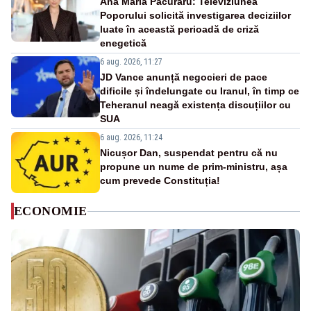
Ana Maria Păcuraru: Televiziunea
Poporului solicită investigarea deciziilor
luate în această perioadă de criză
enegetică
6 aug. 2026, 11:27
JD Vance anunță negocieri de pace
dificile și îndelungate cu Iranul, în timp ce
Teheranul neagă existența discuțiilor cu
SUA
6 aug. 2026, 11:24
Nicușor Dan, suspendat pentru că nu
propune un nume de prim-ministru, așa
cum prevede Constituția!
ECONOMIE