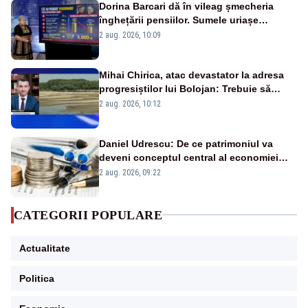
Dorina Barcari dă în vileag șmecheria
înghețării pensiilor. Sumele uriașe
pierdute de fiecare român
2 aug. 2026, 10:09
Mihai Chirica, atac devastator la adresa
progresiștilor lui Bolojan: Trebuie să
protejăm și natura, dar nu șținem omaneii
2 aug. 2026, 10:12
în stare permanentă de alertă
Daniel Udrescu: De ce patrimoniul va
deveni conceptul central al economiei
viitoare?
2 aug. 2026, 09:22
CATEGORII POPULARE
Actualitate
Politica