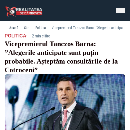
Acasă
Știri
Politica
Vicepremierul Tanczos Barna: ”Alegerile anticipate sunt puțin probabile. Așteptăm consultările de la Cotroceni”
·
POLITICA
2 min citire
Vicepremierul Tanczos Barna:
”Alegerile anticipate sunt puțin
probabile. Așteptăm consultările de la
Cotroceni”