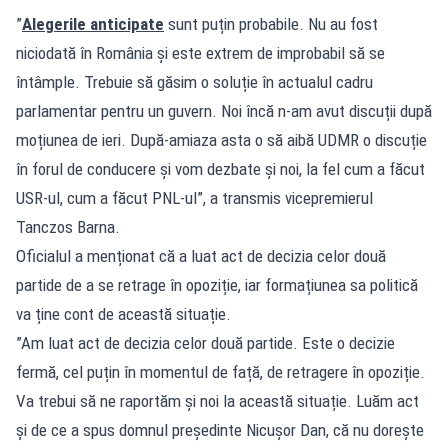
”
Alegerile anticipate
sunt puțin probabile. Nu au fost
niciodată în România și este extrem de improbabil să se
întâmple. Trebuie să găsim o soluție în actualul cadru
parlamentar pentru un guvern. Noi încă n-am avut discuții după
moțiunea de ieri. După-amiaza asta o să aibă UDMR o discuție
în forul de conducere și vom dezbate și noi, la fel cum a făcut
USR-ul, cum a făcut PNL-ul”, a transmis vicepremierul
Tanczos Barna.
Oficialul a menționat că a luat act de decizia celor două
partide de a se retrage în opoziție, iar formațiunea sa politică
va ține cont de această situație.
”Am luat act de decizia celor două partide. Este o decizie
fermă, cel puțin în momentul de față, de retragere în opoziție.
Va trebui să ne raportăm și noi la această situație. Luăm act
și de ce a spus domnul președinte Nicușor Dan, că nu dorește