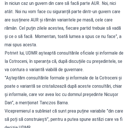
în niciun caz un guvern din care să facă parte AUR. Noi, nici
atât. Noi nu vom face cu siguranță parte dintr-un guvern care
are susținere AUR și rămân variantele pe masă, cele care
rămân. Cel puțin zilele acestea, fiecare partid trebuie să vadă
și ce o să facă. Momentan, toată lumea a spus ce nu face”, a
mai spus acesta.
Potrivit lui, UDMR așteaptă consultările oficiale și informale de
la Cotroceni, în speranța că, după discuțiile cu președintele, se
va contura o variantă viabilă de guvernare.
”Așteptăm consultările formale și informale de la Cotroceni și
poate o variantă se cristalizează după aceste consultări, chiar
și informale, care vor avea loc cu domnul președinte Nicușor
Dan”, a menționat Tanczos Barna.
Vicepremierul a subliniat că sunt prea puține variabile ”din care
să poți să construiești”, pentru a putea spune astăzi care va fi
decizia UDMR.