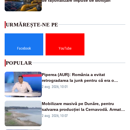
de raționalizare impuse de Bolojan
URMĂREȘTE-NE PE
Facebook
YouTube
POPULAR
Piperea (AUR): România a evitat
retrogradarea la junk pentru că era o
catastrofă pentru bănci și fondurile de
2 aug. 2026, 10:01
pensii
Mobilizare masivă pe Dunăre, pentru
salvarea producției la Cernavodă. Armata
va detona o stâncă și va devia apa
2 aug. 2026, 10:07
fluviului - IMAGINI AERIENE