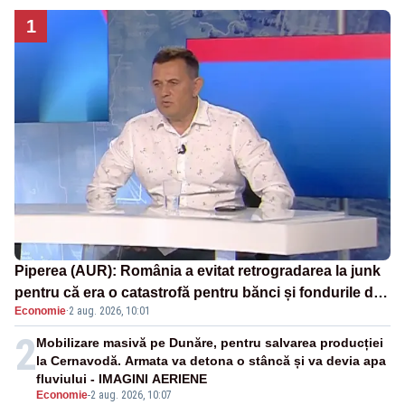
1
Piperea (AUR): România a evitat retrogradarea la junk
pentru că era o catastrofă pentru bănci și fondurile de
Economie
·
2 aug. 2026, 10:01
pensii
2
Mobilizare masivă pe Dunăre, pentru salvarea producției
la Cernavodă. Armata va detona o stâncă și va devia apa
fluviului - IMAGINI AERIENE
Economie
-
2 aug. 2026, 10:07