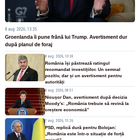
8 aug. 2026, 13:35
Groenlanda îi pune frână lui Trump. Avertisment dur
după planul de foraj
8 aug. 2026, 10:38
România își păstrează ratingul
recomandat investițiilor. Un semnal
pozitiv, dar și un avertisment pentru
autorități
8 aug. 2026, 08:51
Nicușor Dan, avertisment după decizia
Moody’s: „România trebuie să revină la
creștere economică”
7 aug. 2026, 15:26
PSD, replică dură pentru Bolojan:
„România este într-o situație de forță