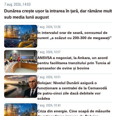
7 aug. 2026, 14:03
Dunărea crește ușor la intrarea în țară, dar rămâne mult
sub media lunii august
7 aug. 2026, 13:02
În intervalul orar de seară, consumul de
curent „a scăzut cu 200-300 de megawați”
7 aug. 2026, 10:57
ANSVSA a negociat, la Ankara, un acord
pentru facilitarea tranzitului prin Turcia al
carcaselor de ovine și bovine
7 aug. 2026, 10:51
Bolojan: Nivelul Dunării asigură o
funcționare a centralei de la Cernavodă
de patru-cinci zile dacă debitele vor
scădea
7 aug. 2026, 10:43
Criza din energie. Cine scapă de măsurile