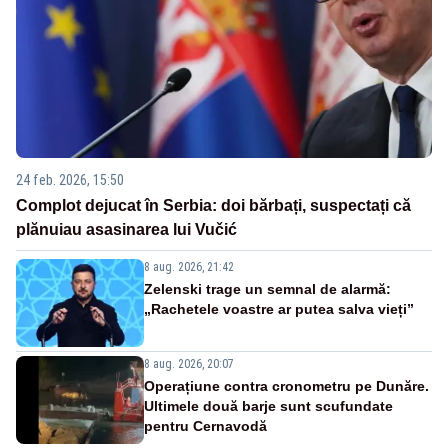
24 feb. 2026, 15:50
Complot dejucat în Serbia: doi bărbați, suspectați că
plănuiau asasinarea lui Vučić
8 aug. 2026, 21:42
Zelenski trage un semnal de alarmă:
„Rachetele voastre ar putea salva vieți”
8 aug. 2026, 20:07
Operațiune contra cronometru pe Dunăre.
Ultimele două barje sunt scufundate
pentru Cernavodă